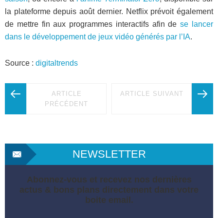
la plateforme depuis août dernier. Netflix prévoit également
de mettre fin aux programmes interactifs afin de
se lancer
dans le développement de jeux vidéo générés par l’IA
.
Source :
digitaltrends
ARTICLE
ARTICLE SUIVANT
PRÉCÉDENT
NEWSLETTER
Abonnez-vous et recevez nos dernières
actus & bons plans directement dans votre
boite email.