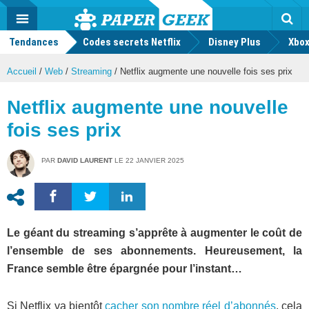
geek
Push
Dark
Facebook
Twitter
Youtube
Notification
MENU
Mode
Actu
geek
Tendances
Codes secrets Netflix
Disney Plus
Rec
Xbox
Accueil
/
Web
/
Streaming
/
Netflix augmente une nouvelle fois ses prix
Netflix augmente une nouvelle
fois ses prix
PAR
DAVID LAURENT
LE
22 JANVIER 2025
Le géant du streaming s’apprête à augmenter le coût de
l’ensemble de ses abonnements. Heureusement, la
France semble être épargnée pour l’instant…
Si Netflix va bientôt
cacher son nombre réel d’abonnés
, cela