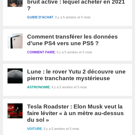
bruit active : lequel acheter en 2021
?
GUIDE D'ACHAT
Il y a 5 années et 5 mois
Comment transférer les données
d’une PS4 vers une PS5 ?
COMMENT FAIRE
Il y a 5 années et 5 mois
Lune : le rover Yutu 2 découvre une
pierre tranchante mystérieuse
ASTRONOMIE
Il y a 5 années et 5 mois
Tesla Roadster : Elon Musk veut la
faire léviter « à un mètre au-dessus
du sol »
VOITURE
Il y a 5 années et 5 mois