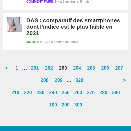
COMMENT FAIRE
Il y a 5 années et 5 mois
DAS : comparatif des smartphones
dont l’indice est le plus faible en
2021
MOBILITÉ
Il y a 5 années et 5 mois
Interim
…
<
Go
1
Go
201
Go
202
Go
203
Go
204
Go
205
Go
206
Go
207
pages
to
to
to
to
to
to
to
to
Interim
…
Go
208
Go
209
Go
320
>
omitted
page
page
page
page
page
page
page
page
pages
to
to
to
210
220
230
240
250
260
270
280
290
omitted
page
page
page
100
200
300
Barre
latérale