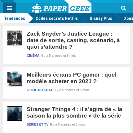
geek
Push
Dark
Facebook
Twitter
Youtube
Notification
MENU
Mode
Actu
geek
Rec
Tendances
Codes secrets Netflix
Disney Plus
Xbox
Zack Snyder’s Justice League :
date de sortie, casting, scénario, à
quoi s’attendre ?
CINÉMA
Il y a 5 années et 5 mois
Meilleurs écrans PC gamer : quel
modèle acheter en 2021 ?
GUIDE D'ACHAT
Il y a 5 années et 5 mois
Stranger Things 4 : il s’agira de « la
saison la plus sombre » de la série
SÉRIES ET TV
Il y a 5 années et 5 mois