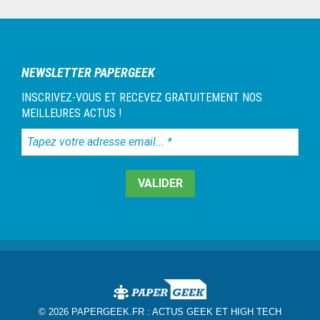
Barre
latérale
1
NEWSLETTER PAPERGEEK
INSCRIVEZ-VOUS ET RECEVEZ GRATUITEMENT NOS
MEILLEURES ACTUS !
Tapez
votre
adresse
email...
*
© 2026 PAPERGEEK.FR :
ACTUS GEEK ET HIGH TECH