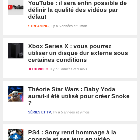
YouTube : il sera enfin possible de
définir la qualité des vidéos par
défaut
STREAMING
Il y a 5 années et 9 mois
Xbox Series X : vous pourrez
utiliser un disque dur externe sous
certaines conditions
JEUX VIDEO
Il y a 5 années et 9 mois
Théorie Star Wars : Baby Yoda
aurait-il été utilisé pour créer Snoke
?
SÉRIES ET TV
Il y a 5 années et 9 mois
PS4 : Sony rend hommage à la
console et ses jeux en vidéo,