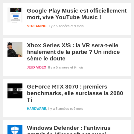
Google Play Music est officiellement
mort, vive YouTube Music !
STREAMING
Il y a 5 années et 9 mois
Xbox Series X/S : la VR sera-t-elle
finalement de la partie ? Un indice
sème le doute
JEUX VIDEO
Il y a 5 années et 9 mois
GeForce RTX 3070 : premiers
benchmarks, elle surclasse la 2080
Ti
HARDWARE
Il y a 5 années et 9 mois
Windows Defender : l’antivirus