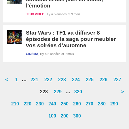
l’émotion
JEUX VIDEO
Il y a 5 années et 9 mois
Star Wars : TF1 va diffuser 8
épisodes de la saga pour meubler
vos soirées d’automne
CINÉMA
Il y a 5 années et 9 mois
Interim
…
<
Go
1
Go
221
Go
222
Go
223
Go
224
Go
225
Go
226
Go
227
pages
to
to
to
to
to
to
to
to
Interim
…
Go
228
Go
229
Go
320
>
omitted
page
page
page
page
page
page
page
page
pages
to
to
to
210
220
230
240
250
260
270
280
290
omitted
page
page
page
100
200
300