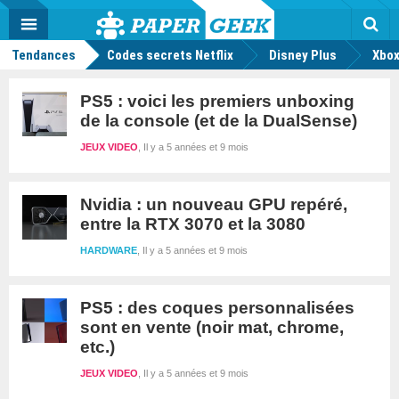
geek
Push
Dark
Facebook
Twitter
Youtube
Notification
MENU
Mode
Actu
geek
Rec
Tendances
Codes secrets Netflix
Disney Plus
Xbox
PS5 : voici les premiers unboxing
de la console (et de la DualSense)
JEUX VIDEO
Il y a 5 années et 9 mois
Nvidia : un nouveau GPU repéré,
entre la RTX 3070 et la 3080
HARDWARE
Il y a 5 années et 9 mois
PS5 : des coques personnalisées
sont en vente (noir mat, chrome,
etc.)
JEUX VIDEO
Il y a 5 années et 9 mois