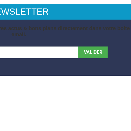
EWSLETTER
es actus & bons plans directement dans votre boite
email.