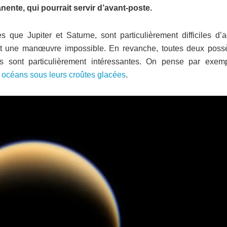
ente, qui pourrait servir d’avant-poste.
 que Jupiter et Saturne, sont particulièrement difficiles d’a
est une manœuvre impossible. En revanche, toutes deux poss
les sont particulièrement intéressantes. On pense par exem
 océans sous leurs croûtes glacées
.