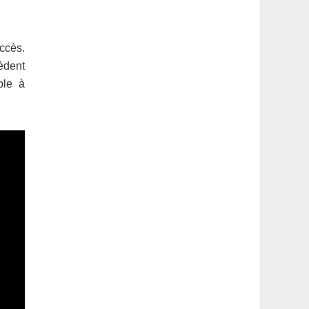
latérale
1
ccès.
èdent
ple à