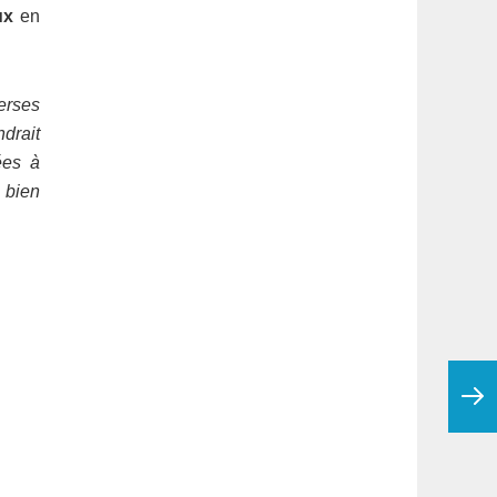
ux
en
erses
drait
ées à
 bien