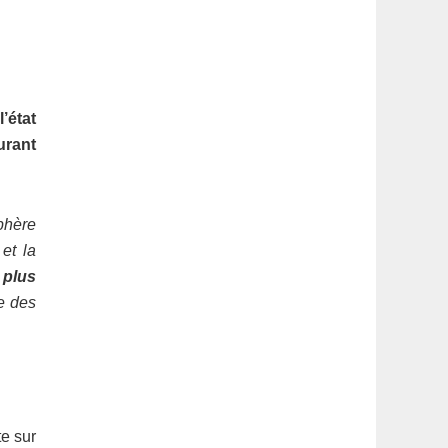
’état
urant
phère
et la
 plus
ue des
te sur