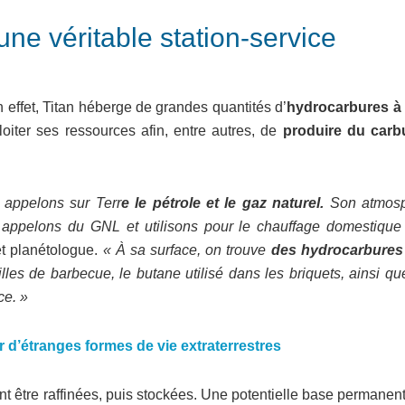
 une véritable station-service
En effet, Titan héberge de grandes quantités d’
hydrocarbures à l
iter ses ressources afin, entre autres, de
produire du carb
 appelons sur Terr
e le pétrole et le gaz naturel.
Son atmos
appelons du GNL et utilisons pour le chauffage domestique 
et planétologue.
« À sa surface, on trouve
des hydrocarbures
lles de barbecue, le butane utilisé dans les briquets, ainsi q
ce. »
er d’étranges formes de vie extraterrestres
ent être raffinées, puis stockées. Une potentielle base permanen