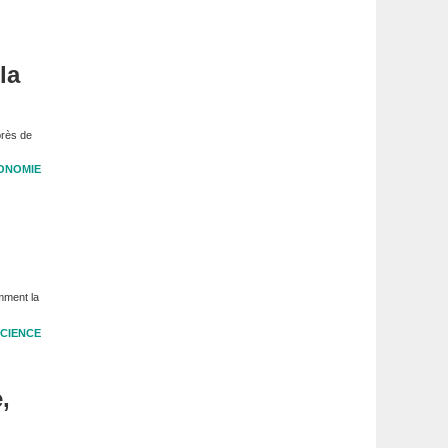
la
près de
ONOMIE
mment la
CIENCE
,