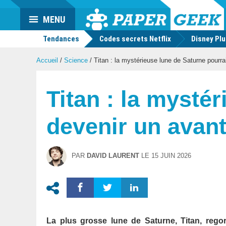
Actu
MENU
geek
Tendances
Codes secrets Netflix
Disney Pl
Accueil
/
Science
/
Titan : la mystérieuse lune de Saturne pourrai
Titan : la mysté
devenir un avant
PAR
DAVID LAURENT
LE
15 JUIN 2026
La plus grosse lune de Saturne, Titan, regor