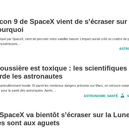
con 9 de SpaceX vient de s’écraser sur 
ourquoi
qué par SpaceX, vient de percuter notre satellite naturel. L’impact aurait créé un cratère de 
e mystérieuses…
ASTR
oussière est toxique : les scientifiques
rde les astronautes
articulièrement hostile. Et parmi les nombreux dangers présents sur Mars, on retrouve nota
e pour la santé des astronautes. Après…
ASTRONOMIE
,
SANTÉ
,
S
SpaceX va bientôt s’écraser sur la Lune
es sont aux aguets