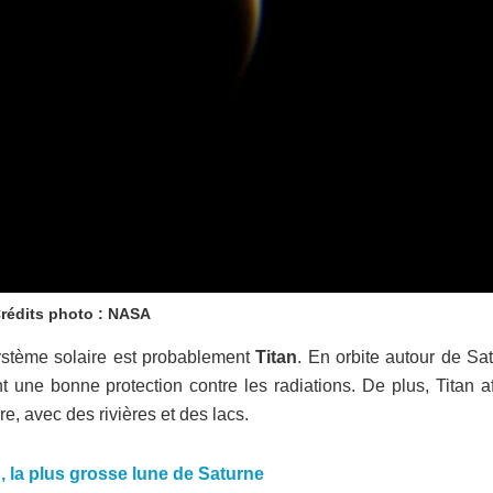
rédits photo : NASA
système solaire est probablement
Titan
. En orbite autour de Sa
t une bonne protection contre les radiations. De plus, Titan a
, avec des rivières et des lacs.
 la plus grosse lune de Saturne