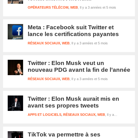
OPÉRATEURS TÉLÉCOM
,
WEB
Il y a 3 années et 5 mois
Meta : Facebook suit Twitter et
lance les certifications payantes
RÉSEAUX SOCIAUX
,
WEB
Il y a 3 années et 5 mois
Twitter : Elon Musk veut un
nouveau PDG avant la fin de l’année
RÉSEAUX SOCIAUX
,
WEB
Il y a 3 années et 5 mois
Twitter : Elon Musk aurait mis en
avant ses propres tweets
APPS ET LOGICIELS
,
RÉSEAUX SOCIAUX
,
WEB
Il y a 3 années et 5 mois
TikTok va permettre à ses