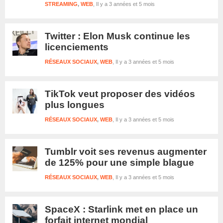
STREAMING
,
WEB
Il y a 3 années et 5 mois
Twitter : Elon Musk continue les
licenciements
RÉSEAUX SOCIAUX
,
WEB
Il y a 3 années et 5 mois
TikTok veut proposer des vidéos
plus longues
RÉSEAUX SOCIAUX
,
WEB
Il y a 3 années et 5 mois
Tumblr voit ses revenus augmenter
de 125% pour une simple blague
RÉSEAUX SOCIAUX
,
WEB
Il y a 3 années et 5 mois
SpaceX : Starlink met en place un
forfait internet mondial