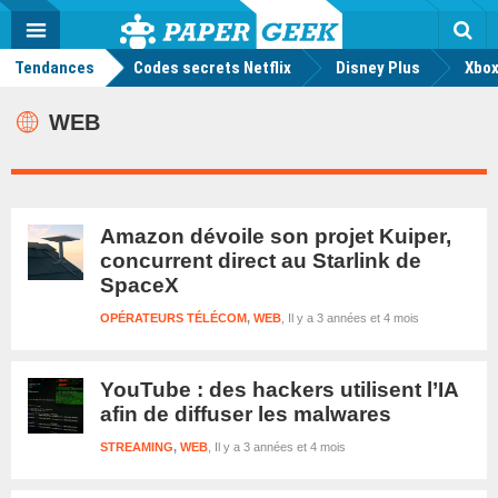
geek
Push
Dark
Facebook
Twitter
Youtube
Notification
MENU
Mode
Actu
geek
Tendances
Codes secrets Netflix
Disney Plus
Rec
Xbox
WEB
Amazon dévoile son projet Kuiper,
concurrent direct au Starlink de
SpaceX
OPÉRATEURS TÉLÉCOM
,
WEB
Il y a 3 années et 4 mois
YouTube : des hackers utilisent l’IA
afin de diffuser les malwares
STREAMING
,
WEB
Il y a 3 années et 4 mois