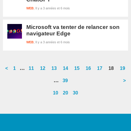
WEB
Il y a 3 années et 6 mois
Microsoft va tenter de relancer son
navigateur Edge
WEB
Il y a 3 années et 6 mois
Interim
…
<
Go
1
Go
11
Go
12
Go
13
Go
14
Go
15
Go
16
Go
17
Go
18
Go
19
pages
to
to
to
to
to
to
to
to
to
to
Interim
…
Go
39
>
omitted
page
page
page
page
page
page
page
page
page
page
pages
to
10
20
30
omitted
page
Barre
latérale
1