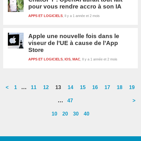
pour vous rendre accro à son IA
APPS ET LOGICIELS
Il y a 1 année et 2 mois
Apple une nouvelle fois dans le
viseur de l’UE à cause de l’App
Store
APPS ET LOGICIELS
,
IOS
,
MAC
Il y a 1 année et 2 mois
Interim
…
<
Go
1
Go
11
Go
12
Go
13
Go
14
Go
15
Go
16
Go
17
Go
18
Go
19
pages
to
to
to
to
to
to
to
to
to
to
Interim
…
Go
47
>
omitted
page
page
page
page
page
page
page
page
page
page
pages
to
10
20
30
40
omitted
page
Barre
latérale