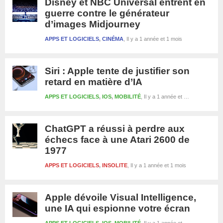
Disney et NBC Universal entrent en
guerre contre le générateur
d’images Midjourney
APPS ET LOGICIELS
,
CINÉMA
Il y a 1 année et 1 mois
Siri : Apple tente de justifier son
retard en matière d’IA
APPS ET LOGICIELS
,
IOS
,
MOBILITÉ
Il y a 1 année et 1 mois
ChatGPT a réussi à perdre aux
échecs face à une Atari 2600 de
1977
APPS ET LOGICIELS
,
INSOLITE
Il y a 1 année et 1 mois
Apple dévoile Visual Intelligence,
une IA qui espionne votre écran