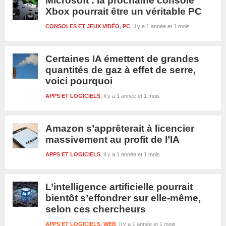
Microsoft : la prochaine console
Xbox pourrait être un véritable PC
CONSOLES ET JEUX VIDÉO
,
PC
Il y a 1 année et 1 mois
Certaines IA émettent de grandes
quantités de gaz à effet de serre,
voici pourquoi
APPS ET LOGICIELS
Il y a 1 année et 1 mois
Amazon s’apprêterait à licencier
massivement au profit de l’IA
APPS ET LOGICIELS
Il y a 1 année et 1 mois
L’intelligence artificielle pourrait
bientôt s’effondrer sur elle-même,
selon ces chercheurs
APPS ET LOGICIELS
,
WEB
Il y a 1 année et 1 mois