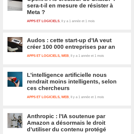
sera-t-il en mesure de résister à
Meta ?
APPS ET LOGICIELS
Il y a 1 année et 1 mois
Audos : cette start-up d’IA veut
créer 100 000 entreprises par an
APPS ET LOGICIELS
,
WEB
Il y a 1 année et 1 mois
L’intelligence artificielle nous
rendrait moins intelligents, selon
ces chercheurs
APPS ET LOGICIELS
,
WEB
Il y a 1 année et 1 mois
Anthropic : l’IA soutenue par
Amazon a désormais le droit
d’utiliser du contenu protégé