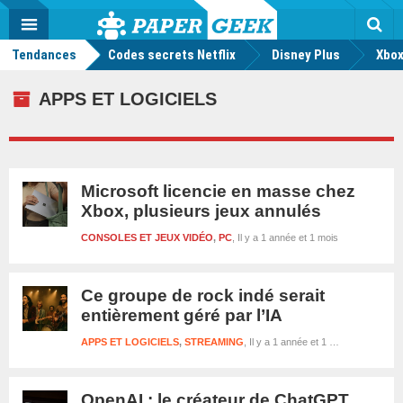
geek
Push
Dark
Facebook
Twitter
Youtube
Notification
MENU
Mode
Actu
geek
Tendances
Codes secrets Netflix
Disney Plus
Rec
Xbox
APPS ET LOGICIELS
Microsoft licencie en masse chez
Xbox, plusieurs jeux annulés
CONSOLES ET JEUX VIDÉO
,
PC
Il y a 1 année et 1 mois
Ce groupe de rock indé serait
entièrement géré par l’IA
APPS ET LOGICIELS
,
STREAMING
Il y a 1 année et 1 mois
OpenAI : le créateur de ChatGPT