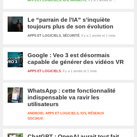
APPS ET LOGICIELS
,
IOS
,
MOBILITÉ
Il y a 1 année et 1 mois
Le “parrain de l’IA” s’inquiète
toujours plus de son évolution
APPS ET LOGICIELS
,
SÉCURITÉ
Il y a 1 année et 1 mois
Google : Veo 3 est désormais
capable de générer des vidéos VR
APPS ET LOGICIELS
Il y a 1 année et 1 mois
WhatsApp : cette fonctionnalité
indispensable va ravir les
utilisateurs
ANDROID
,
APPS ET LOGICIELS
,
IOS
,
RÉSEAUX
Il y a 1 ann
SOCIAUX
ChatGPT : OpenAI aurait tout fait