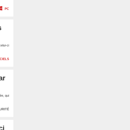
PC
s
elui-ci
CIELS
ar
ée, qui
URITÉ
ci