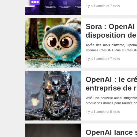
Il y a 1 année et 7 mois
Sora : OpenAI 
disposition de 
Après des mois d’attente, OpenAI
abonnés ChatGPT Plus et ChatGPT
Il y a 1 année et 7 mois
OpenAI : le cr
entreprise de 
Voilà une nouvelle aussi intrigant
produit des drones pour l’armée am
Il y a 1 année et 8 mois
OpenAI lance 