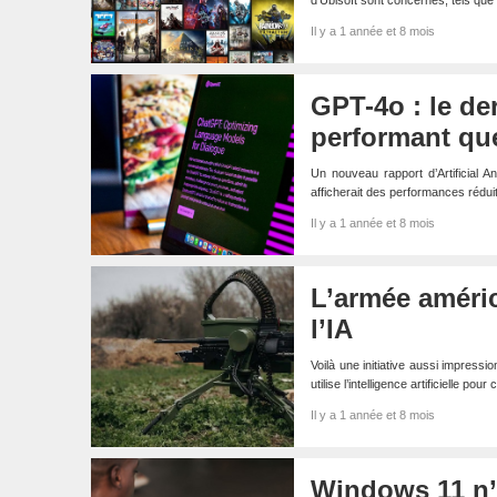
d’Ubisoft sont concernés, tels q
Il y a 1 année et 8 mois
GPT-4o : le de
performant qu
Un nouveau rapport d’Artificial A
afficherait des performances rédu
Il y a 1 année et 8 mois
L’armée améric
l’IA
Voilà une initiative aussi impressi
utilise l’intelligence artificielle
Il y a 1 année et 8 mois
Windows 11 n’a