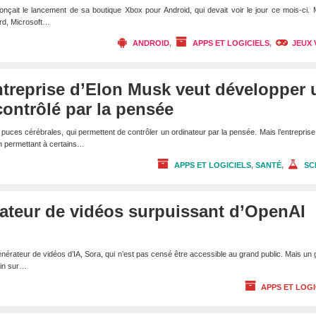
onçait le lancement de sa boutique Xbox pour Android, qui devait voir le jour ce mois-ci. 
tard, Microsoft…
ANDROID
,
APPS ET LOGICIELS
,
JEUX 
entreprise d’Elon Musk veut développer 
contrôlé par la pensée
puces cérébrales, qui permettent de contrôler un ordinateur par la pensée. Mais l’entreprise
en permettant à certains…
APPS ET LOGICIELS
,
SANTÉ
,
SC
rateur de vidéos surpuissant d’OpenAI
rateur de vidéos d’IA, Sora, qui n’est pas censé être accessible au grand public. Mais un
ain sur…
APPS ET LOGI