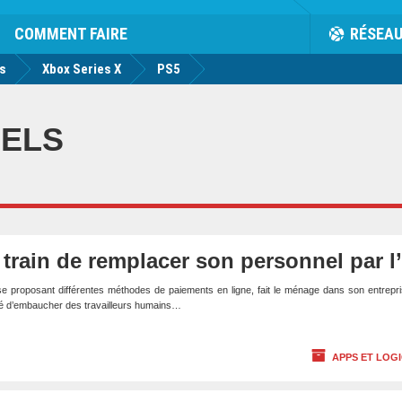
rk
Facebook
Twitter
Youtube
Notification
de
COMMENT FAIRE
RÉSEA
us
Xbox Series X
PS5
IELS
train de remplacer son personnel par l
se proposant différentes méthodes de paiements en ligne, fait le ménage dans son entrepr
ssé d’embaucher des travailleurs humains…
APPS ET LOGI