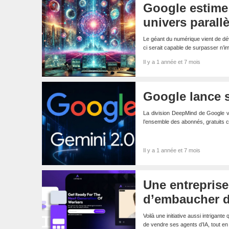
Google estime 
univers parallè
Le géant du numérique vient de dév
ci serait capable de surpasser n’
Il y a 1 année et 7 mois
Google lance s
La division DeepMind de Google vie
l’ensemble des abonnés, gratuits
Il y a 1 année et 7 mois
Une entreprise
d’embaucher 
Voilà une initiative aussi intrigant
de vendre ses agents d’IA, tout en