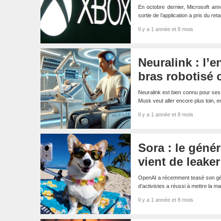
En octobre dernier, Microsoft ann
sortie de l’application a pris du re
Il y a 1 année et 8 mois
Neuralink : l’
bras robotisé 
Neuralink est bien connu pour ses 
Musk veut aller encore plus loin, 
Il y a 1 année et 8 mois
Sora : le géné
vient de leaker
OpenAI a récemment teasé son géné
d’activistes a réussi à mettre la m
Il y a 1 année et 8 mois