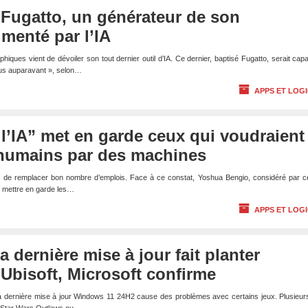
 Fugatto, un générateur de son
imenté par l’IA
hiques vient de dévoiler son tout dernier outil d’IA. Ce dernier, baptisé Fugatto, serait cap
us auparavant », selon…
APPS ET LOGI
 l’IA” met en garde ceux qui voudraient
 humains par des machines
 train de remplacer bon nombre d’emplois. Face à ce constat, Yoshua Bengio, considéré par c
de mettre en garde les…
APPS ET LOGI
 dernière mise à jour fait planter
 Ubisoft, Microsoft confirme
la dernière mise à jour Windows 11 24H2 cause des problèmes avec certains jeux. Plusieurs