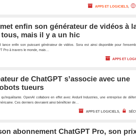
APPS ET LOGICIELS
,
met enfin son générateur de vidéos à l
tous, mais il y a un hic
 lance enfin son puissant générateur de vidéos. Sora est ainsi disponible pour l’ensemb
 Pro à travers le monde, mais…
APPS ET LOGI
éateur de ChatGPT s’associe avec une
robots tueurs
e qu’inquiétante. OpenAI collabore en effet avec Anduril Industries, une entreprise de défe
éricaine. Ces derniers devraient ainsi bénéficier de…
APPS ET LOGICIELS
,
SÉC
son abonnement ChatGPT Pro, son pri