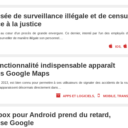
sée de surveillance illégale et de censu
e à la justice
t au cœur d’un procès de grande envergure. Ce dernier, intenté par l’un des employés d’
urveiller de manière illégale son personnel.…
IOS
,
onctionnalité indispensable apparaît
ns Google Maps
2013, est bien connu pour permettre à ses utilisateurs de signaler des accidents de la rou
 apparaissent désormais directement dans…
APPS ET LOGICIELS
,
MOBILE
,
TRAN
box pour Android prend du retard,
use Google