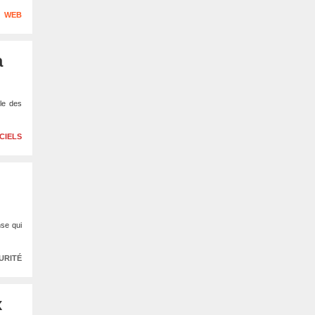
WEB
a
le des
CIELS
nse qui
URITÉ
x