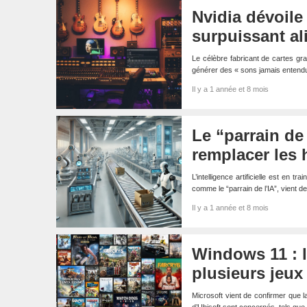
Nvidia dévoile
surpuissant al
Le célèbre fabricant de cartes grap
générer des « sons jamais entend
Il y a 1 année et 8 mois
Le “parrain de
remplacer les
L’intelligence artificielle est en
comme le “parrain de l’IA”, vient 
Il y a 1 année et 8 mois
Windows 11 : la
plusieurs jeux
Microsoft vient de confirmer que 