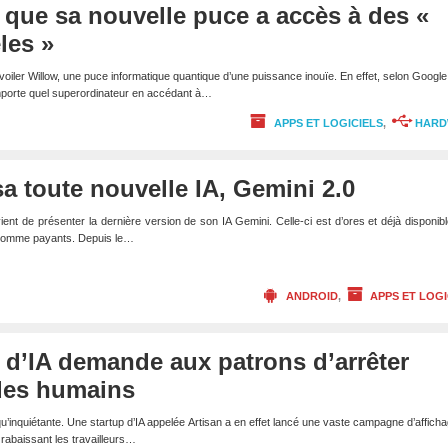
que sa nouvelle puce a accès à des «
les »
oiler Willow, une puce informatique quantique d’une puissance inouïe. En effet, selon Google,
importe quel superordinateur en accédant à…
APPS ET LOGICIELS
,
HARD
a toute nouvelle IA, Gemini 2.0
nt de présenter la dernière version de son IA Gemini. Celle-ci est d’ores et déjà disponib
 comme payants. Depuis le…
ANDROID
,
APPS ET LOGI
 d’IA demande aux patrons d’arrêter
des humains
e qu’inquiétante. Une startup d’IA appelée Artisan a en effet lancé une vaste campagne d’afficha
 rabaissant les travailleurs…