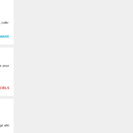
 celle-
WARE
le pour
CIELS
ge afin