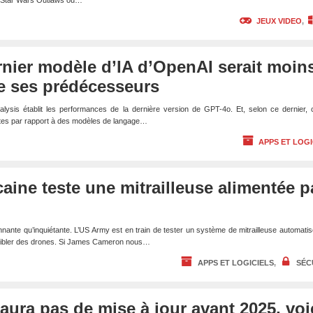
ue Star Wars Outlaws ou…
JEUX VIDEO
,
rnier modèle d’IA d’OpenAI serait moin
e ses prédécesseurs
nalysis établit les performances de la dernière version de GPT-4o. Et, selon ce dernier, c
ites par rapport à des modèles de langage…
APPS ET LOGI
aine teste une mitrailleuse alimentée p
onnante qu’inquiétante. L’US Army est en train de tester un système de mitrailleuse automatis
 pour cibler des drones. Si James Cameron nous…
APPS ET LOGICIELS
,
SÉC
ura pas de mise à jour avant 2025, voi