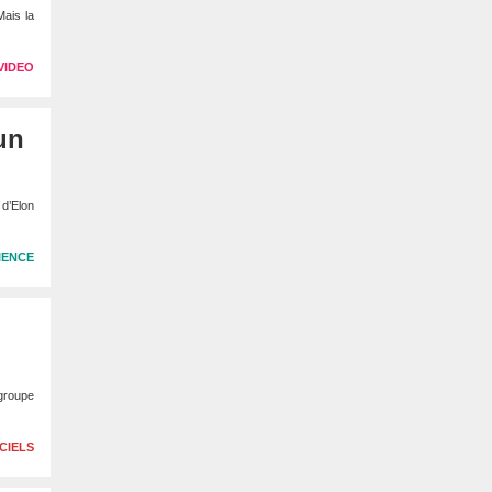
Mais la
VIDEO
un
 d’Elon
IENCE
 groupe
CIELS