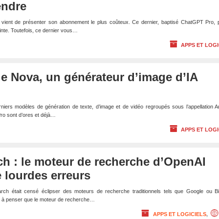
endre
vient de présenter son abonnement le plus coûteux. Ce dernier, baptisé ChatGPT Pro, 
inte. Toutefois, ce dernier vous…
APPS ET LOGI
e Nova, un générateur d’image d’IA
niers modèles de génération de texte, d’image et de vidéo regroupés sous l’appellation 
Pro sont d’ores et déjà…
APPS ET LOGI
h : le moteur de recherche d’OpenAI
 lourdes erreurs
h était censé éclipser des moteurs de recherche traditionnels tels que Google ou Bi
se à penser que le moteur de recherche…
APPS ET LOGICIELS
,