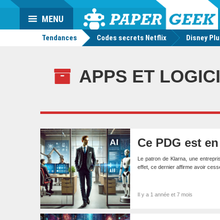
Da
Mo
Actu
MENU
geek
Tendances
Codes secrets Netflix
Disney Pl
APPS ET LOGIC
Ce PDG est en 
Le patron de Klarna, une entrepri
effet, ce dernier affirme avoir ce
Il y a 1 année et 7 mois