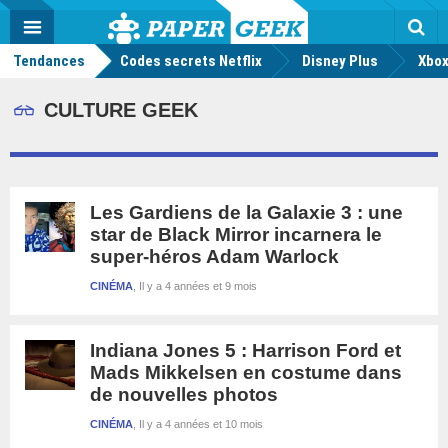
geek
Push
Dark
Facebook
Twitter
Youtube
Notification
MENU
Mode
Actu
geek
Tendances
Codes secrets Netflix
Disney Plus
Rec
Xbox
CULTURE GEEK
Les Gardiens de la Galaxie 3 : une
star de Black Mirror incarnera le
super-héros Adam Warlock
CINÉMA
Il y a 4 années et 9 mois
Indiana Jones 5 : Harrison Ford et
Mads Mikkelsen en costume dans
de nouvelles photos
CINÉMA
Il y a 4 années et 10 mois