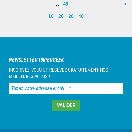
Interim
…
Go
49
>
omitted
page
page
page
page
page
page
page
page
page
page
pages
to
10
20
30
40
omitted
page
Barre
latérale
1
NEWSLETTER PAPERGEEK
INSCRIVEZ-VOUS ET RECEVEZ GRATUITEMENT NOS
MEILLEURES ACTUS !
Tapez
votre
adresse
email...
*