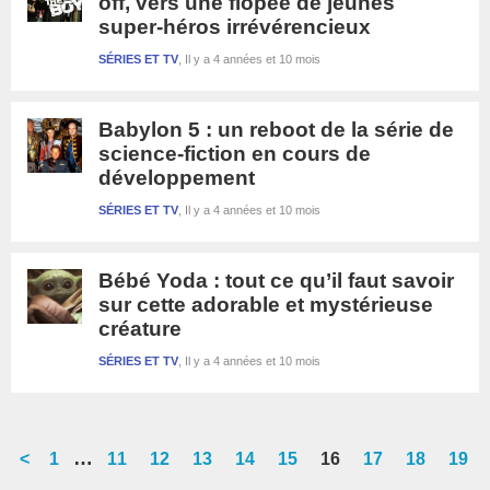
off, vers une flopée de jeunes
super-héros irrévérencieux
SÉRIES ET TV
Il y a 4 années et 10 mois
Babylon 5 : un reboot de la série de
science-fiction en cours de
développement
SÉRIES ET TV
Il y a 4 années et 10 mois
Bébé Yoda : tout ce qu’il faut savoir
sur cette adorable et mystérieuse
créature
SÉRIES ET TV
Il y a 4 années et 10 mois
Interim
…
<
Go
1
Go
11
Go
12
Go
13
Go
14
Go
15
Go
16
Go
17
Go
18
Go
19
pages
to
to
to
to
to
to
to
to
to
to