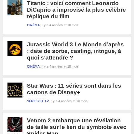
Titanic : voici comment Leonardo
DiCaprio a improvisé la plus célèbre
réplique du film
CINÉMA
Il y a 4 années et 10 mois
Jurassic World 3 Le Monde d’après
: date de sortie, casting, intrigue, à
quoi s’attendre ?
CINÉMA
Il y a 4 années et 10 mois
Star Wars : 11 séries sont dans les
cartons de Disney+
SÉRIES ET TV
Il y a 4 années et 10 mois
Venom 2 embarque une révélation
de taille sur le lien du symbiote avec
Spider-Man