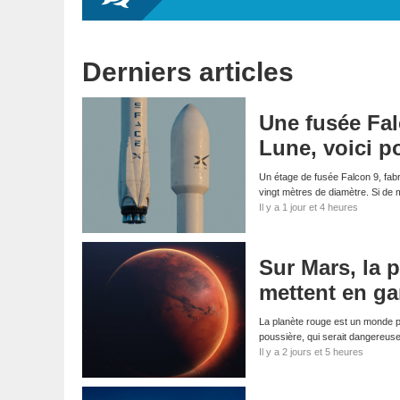
Derniers articles
Une fusée Fal
Lune, voici p
Un étage de fusée Falcon 9, fabri
vingt mètres de diamètre. Si d
Il y a 1 jour et 4 heures
Sur Mars, la p
mettent en ga
La planète rouge est un monde p
poussière, qui serait dangereus
Il y a 2 jours et 5 heures