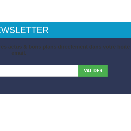
EWSLETTER
es actus & bons plans directement dans votre boite
email.