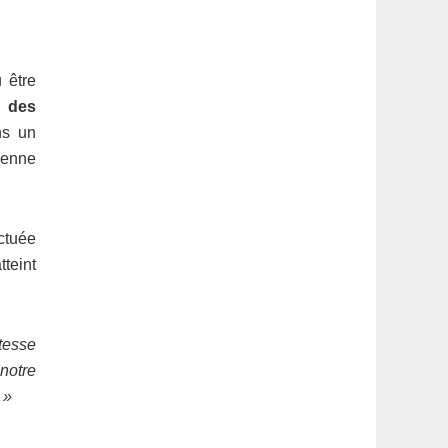
 être
é
des
ns un
vienne
ectuée
teint
tesse
notre
 »