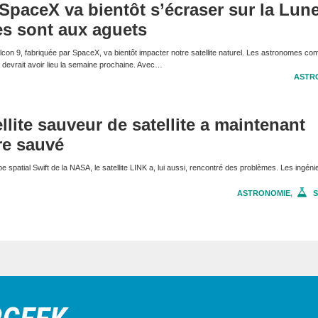
SpaceX va bientôt s’écraser sur la Lune
es sont aux aguets
lcon 9, fabriquée par SpaceX, va bientôt impacter notre satellite naturel. Les astronomes co
 devrait avoir lieu la semaine prochaine. Avec…
ASTR
llite sauveur de satellite a maintenant
re sauvé
e spatial Swift de la NASA, le satellite LINK a, lui aussi, rencontré des problèmes. Les ingéni
ASTRONOMIE
,
S