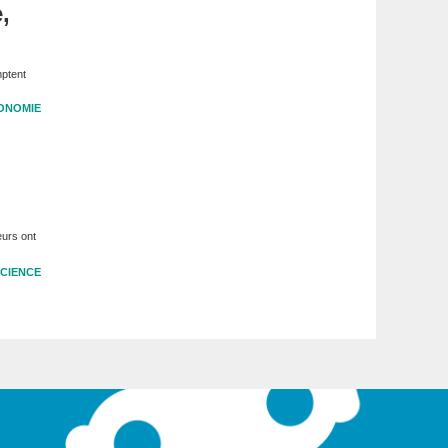
,
mptent
ONOMIE
eurs ont
CIENCE