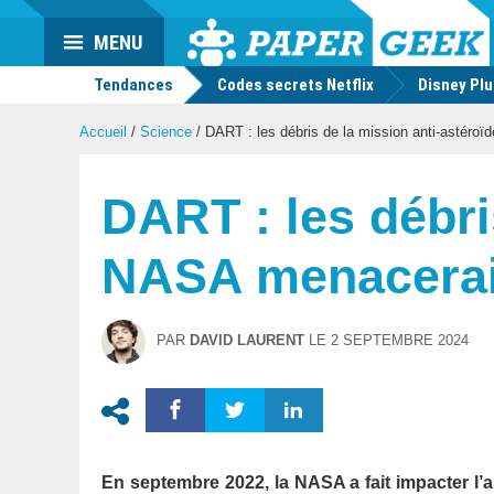
Actu
MENU
geek
Tendances
Codes secrets Netflix
Disney Pl
Accueil
/
Science
/
DART : les débris de la mission anti-astéroïd
DART : les débri
NASA menaceraien
PAR
DAVID LAURENT
LE
2 SEPTEMBRE 2024
En septembre 2022, la NASA a fait impacter l’