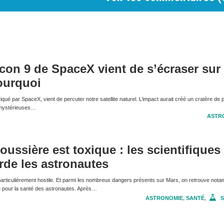
con 9 de SpaceX vient de s’écraser sur 
ourquoi
qué par SpaceX, vient de percuter notre satellite naturel. L’impact aurait créé un cratère de 
e mystérieuses…
ASTR
oussière est toxique : les scientifiques
rde les astronautes
articulièrement hostile. Et parmi les nombreux dangers présents sur Mars, on retrouve nota
e pour la santé des astronautes. Après…
ASTRONOMIE
,
SANTÉ
,
S