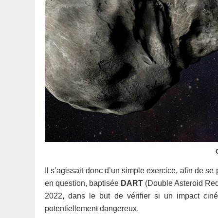
Il s’agissait donc d’un simple exercice, afin de se
en question, baptisée
DART
(Double Asteroid Redi
2022, dans le but de vérifier si un impact ciné
potentiellement dangereux.