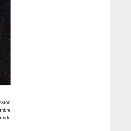
ssion
embre
roïde