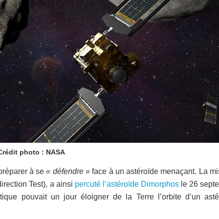
Crédit photo : NASA
 préparer à se
« défendre »
face à un astéroïde menaçant. La mi
rection Test), a ainsi
percuté l’astéroïde Dimorphos
le 26 sept
tique pouvait un jour éloigner de la Terre l’orbite d’un asté