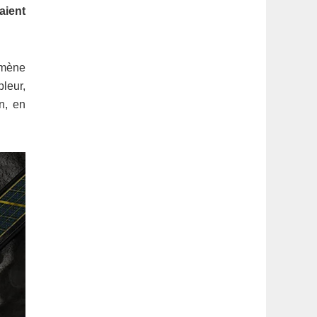
latérale
aient
1
omène
leur,
n, en