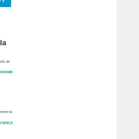
la
près de
ONOMIE
mment la
CIENCE