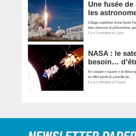
Une fusée de 
les astronom
L’étage supérieur d’une fusée Fa
bien observer le phénomène, qui
Il y a 1 semaine et 1 jour
NASA : le sate
besoin… d’êt
En voulant « sauver » le télescop
en effet perdu le contrôle de…
Il y a 1 semaine et 2 jours