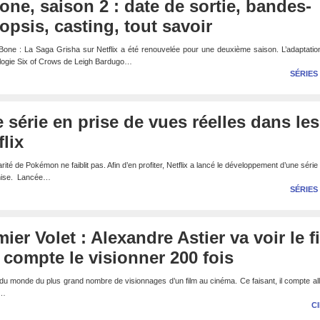
e, saison 2 : date de sortie, bandes-
psis, casting, tout savoir
Bone : La Saga Grisha sur Netflix a été renouvelée pour une deuxième saison. L’adaptatio
 duologie Six of Crows de Leigh Bardugo…
SÉRIES
série en prise de vues réelles dans les
lix
té de Pokémon ne faiblit pas. Afin d’en profiter, Netflix a lancé le développement d’une série 
nchise. Lancée…
SÉRIES
er Volet : Alexandre Astier va voir le f
i compte le visionner 200 fois
 du monde du plus grand nombre de visionnages d’un film au cinéma. Ce faisant, il compte all
.…
C