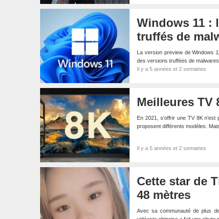
Windows 11 : l
truffés de mal
La version preview de Windows 11 e
des versions truffées de malware
Il y a 5 années et 2 semaines
Meilleures TV 
En 2021, s’offrir une TV 8K n’est
proposent différents modèles. Ma
Il y a 5 années et 2 semaines
Cette star de 
48 mètres
Avec sa communauté de plus de 1