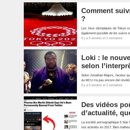
Comment suivr
?
Les Jeux olympiques de Tokyo sont
également possible de les suivre 
Il y a 5 années et 2 semaines
Loki : le nouv
selon l’interp
Selon Jonathan Majors, l’acteur qu
du MCU n’a pas encore été révélé
Il y a 5 années et 2 semaines
Des vidéos por
d’actualité, qu
La société pornographique 5 Star 
ses activités en 2017. Bien malheu