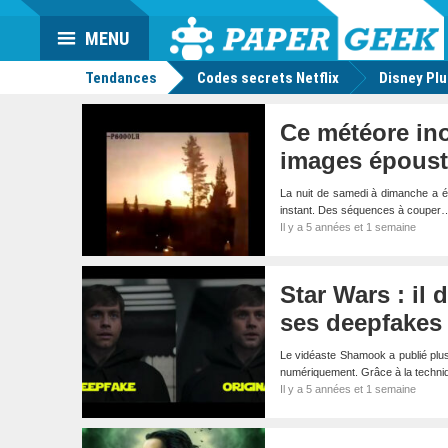
Da
Mo
Actu
MENU
geek
Tendances
Codes secrets Netflix
Disney Pl
Ce météore ino
images époust
La nuit de samedi à dimanche a ét
instant. Des séquences à couper
Il y a 5 années et 1 semaine
Star Wars : il
ses deepfakes 
Le vidéaste Shamook a publié plu
numériquement. Grâce à la techniq
Il y a 5 années et 1 semaine