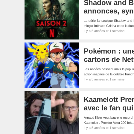
Shadow and Bon
annonces, syno
La série fantastique Shadow and 
trilogie littéraire Grisha et de la
Il y a 5 années et 1 semaine
Pokémon : une 
cartons de Netf
Les années passent mais la populari
action inspirée de la célèbre fra
Il y a 5 années et 1 semaine
Kaamelott Premi
avec le fan qu
Arnaud Klein veut battre le record
Kaamelott : Premier Volet 200 fois
Il y a 5 années et 1 semaine