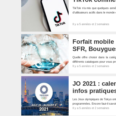
TikTok n’a mis que quelques anné
d’utilisateurs actifs dans le monde
Il y a 5 années et 2 semaines
Forfait mobile
SFR, Bouygues
Quelle offre choisir dans la cat
différents catalogues pour vous p
Il y a 5 années et 2 semaines
JO 2021 : calen
infos pratique
Les Jeux olympiques de Tokyo ont
programmées. Encore faut-il savoi
Il y a 5 années et 2 semaines