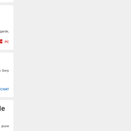
 garde,
PC
ou Sony
ACHAT
de
 jeune