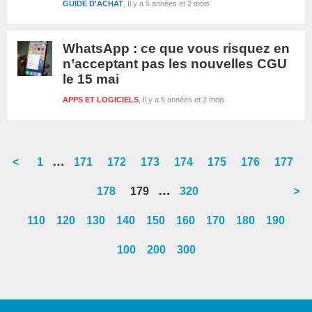
GUIDE D'ACHAT
Il y a 5 années et 2 mois
WhatsApp : ce que vous risquez en
n’acceptant pas les nouvelles CGU
le 15 mai
APPS ET LOGICIELS
Il y a 5 années et 2 mois
Interim
…
<
Go
1
Go
171
Go
172
Go
173
Go
174
Go
175
Go
176
Go
177
pages
to
to
to
to
to
to
to
to
Interim
…
Go
178
Go
179
Go
320
>
omitted
page
page
page
page
page
page
page
page
pages
to
to
to
110
120
130
140
150
160
170
180
190
omitted
page
page
page
100
200
300
Barre
latérale