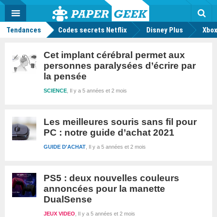
geek
Push
Dark
Facebook
Twitter
Youtube
Notification
MENU
Mode
Actu
geek
Rec
Tendances
Codes secrets Netflix
Disney Plus
Xbox
Cet implant cérébral permet aux
personnes paralysées d’écrire par
la pensée
SCIENCE
Il y a 5 années et 2 mois
Les meilleures souris sans fil pour
PC : notre guide d’achat 2021
GUIDE D'ACHAT
Il y a 5 années et 2 mois
PS5 : deux nouvelles couleurs
annoncées pour la manette
DualSense
JEUX VIDEO
Il y a 5 années et 2 mois