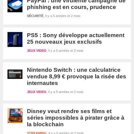
PayPal : une virulente campagne de
phishing est en cours, prudence
SÉCURITÉ
Il y a 5 années et 2 mois
PS5 : Sony développe actuellement
25 nouveaux jeux exclusifs
JEUX VIDEO
Il y a 5 années et 2 mois
Nintendo Switch : une calculatrice
vendue 8,99 € provoque la risée des
internautes
JEUX VIDEO
Il y a 5 années et 2 mois
Disney veut rendre ses films et
séries impossibles à pirater grâce à
la blockchain
STREAMING
Il y a 5 années et 2 mois