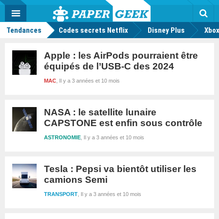
geek
Push
Dark
Facebook
Twitter
Youtube
Notification
MENU
Mode
Actu
geek
Rec
Tendances
Codes secrets Netflix
Disney Plus
Xbox
Apple : les AirPods pourraient être
équipés de l’USB-C des 2024
MAC
Il y a 3 années et 10 mois
NASA : le satellite lunaire
CAPSTONE est enfin sous contrôle
ASTRONOMIE
Il y a 3 années et 10 mois
Tesla : Pepsi va bientôt utiliser les
camions Semi
TRANSPORT
Il y a 3 années et 10 mois