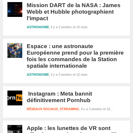
Mission DART de la NASA : James
Webb et Hubble photographient
l’impact
ASTRONOMIE
Il y a 3 années et 10 mois
Espace : une astronaute
Européenne prend pour la première
fois les commandes de la Station
spatiale internationale
ASTRONOMIE
Il y a 3 années et 10 mois
Instagram : Meta bannit
définitivement Pornhub
RÉSEAUX SOCIAUX
,
STREAMING
Il y a 3 années et 10 mois
Apple : les lunettes de VR sont