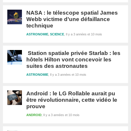
NASA : le télescope spatial James
Webb victime d’une défaillance
technique
ASTRONOMIE
,
SCIENCE
Il y a 3 années et 10 mois
Station spatiale privée Starlab : les
hôtels Hilton vont concevoir les
suites des astronautes
ASTRONOMIE
Il y a 3 années et 10 mois
Android : le LG Rollable aurait pu
être révolutionnaire, cette vidéo le
prouve
ANDROID
Il y a 3 années et 10 mois