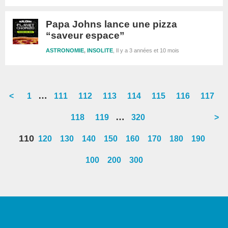
Papa Johns lance une pizza
“saveur espace”
ASTRONOMIE
,
INSOLITE
Il y a 3 années et 10 mois
Interim
…
<
Go
1
Go
111
Go
112
Go
113
Go
114
Go
115
Go
116
Go
117
pages
to
to
to
to
to
to
to
to
Interim
…
Go
118
Go
119
Go
320
>
omitted
page
page
page
page
page
page
page
page
pages
to
to
to
110
120
130
140
150
160
170
180
190
omitted
page
page
page
100
200
300
Barre
latérale
1