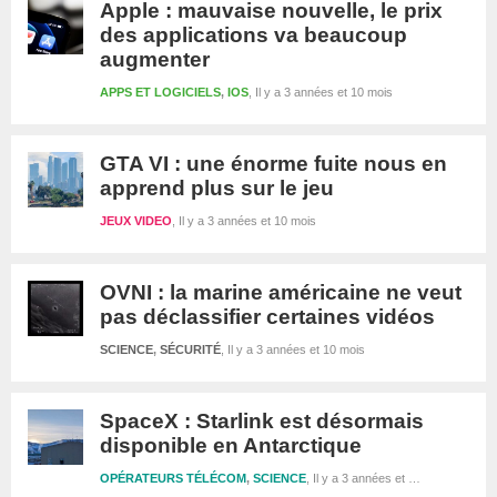
Apple : mauvaise nouvelle, le prix
des applications va beaucoup
augmenter
APPS ET LOGICIELS
,
IOS
Il y a 3 années et 10 mois
GTA VI : une énorme fuite nous en
apprend plus sur le jeu
JEUX VIDEO
Il y a 3 années et 10 mois
OVNI : la marine américaine ne veut
pas déclassifier certaines vidéos
SCIENCE
,
SÉCURITÉ
Il y a 3 années et 10 mois
SpaceX : Starlink est désormais
disponible en Antarctique
OPÉRATEURS TÉLÉCOM
,
SCIENCE
Il y a 3 années et 10 mois