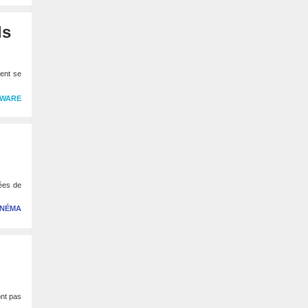
ls
ment se
WARE
ées de
INÉMA
ont pas