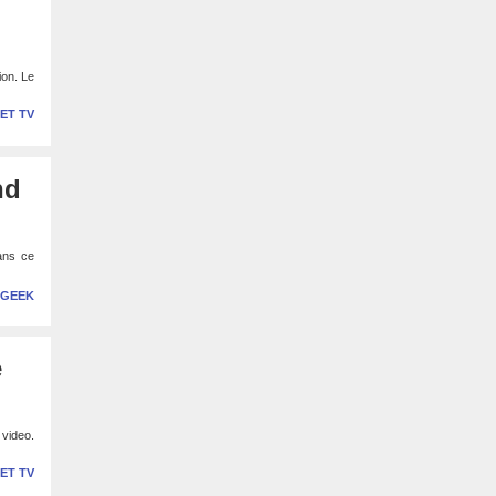
ion. Le
 ET TV
nd
dans ce
 GEEK
e
 video.
 ET TV