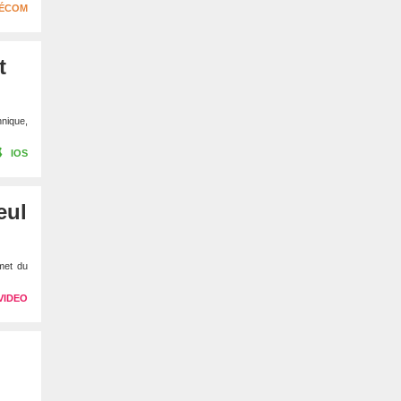
LÉCOM
t
hnique,
IOS
eul
met du
VIDEO