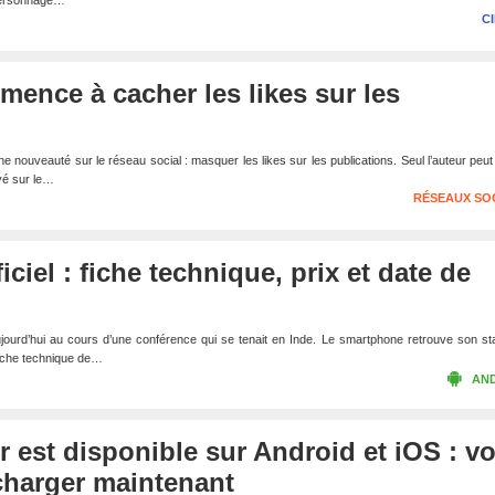
 personnage…
C
ence à cacher les likes sur les
ouveauté sur le réseau social : masquer les likes sur les publications. Seul l’auteur peut 
yé sur le…
RÉSEAUX SO
ciel : fiche technique, prix et date de
ujourd’hui au cours d’une conférence qui se tenait en Inde. Le smartphone retrouve son st
fiche technique de…
AN
r est disponible sur Android et iOS : v
charger maintenant