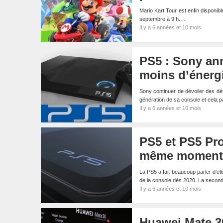
Mario Kart Tour est enfin disponib
septembre à 9 h.…
Il y a 6 années et 10 mois
PS5 : Sony an
moins d’énerg
Sony continuer de dévoiler des dét
génération de sa console et cela
Il y a 6 années et 10 mois
PS5 et PS5 Pro
même moment 
La PS5 a fait beaucoup parler d’el
de la console dès 2020. La seco
Il y a 6 années et 10 mois
Huawei Mate 30 