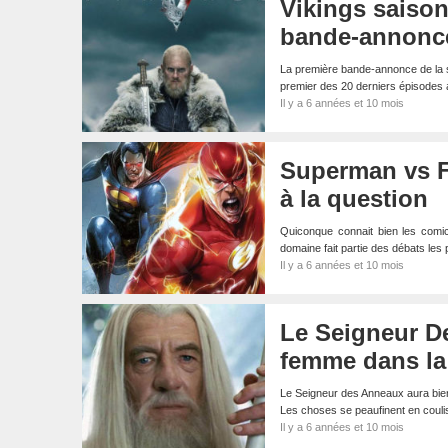
Vikings saison
bande-annonce
La première bande-annonce de la sai
premier des 20 derniers épisodes
Il y a 6 années et 10 mois
Superman vs Fl
à la question
Quiconque connait bien les comic
domaine fait partie des débats les
Il y a 6 années et 10 mois
Le Seigneur De
femme dans la
Le Seigneur des Anneaux aura bient
Les choses se peaufinent en couli
Il y a 6 années et 10 mois