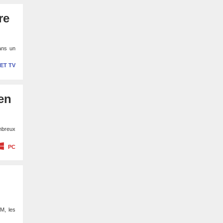
re
dans un
 ET TV
en
mbreux
PC
M, les