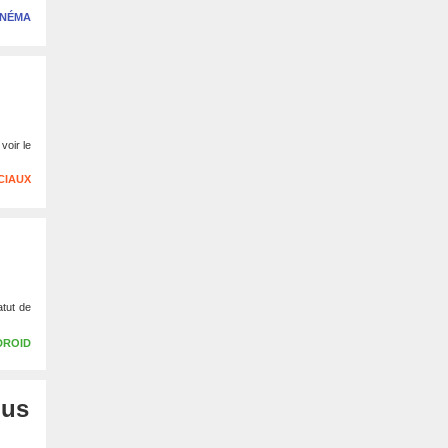
INÉMA
voir le
CIAUX
atut de
DROID
ous