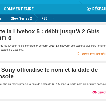
rk
Facebook
Twitter
Youtube
Notification
de
COMMENT FAIRE
RÉSEA
us
Xbox Series X
PS5
e la Livebox 5 : débit jusqu’à 2 Gb/s
Fi 6
é sa Livebox 5 ce mercredi 9 octobre 2019. La nouvelle box apporte plusieurs améliora
le passe à 2 Gb/s en…
OPÉRATEURS TÉ
 Sony officialise le nom et la date de
onsole
e plus ou moins précise la date de sortie de la PS5, mais aussi le nom de la future consol
JEUX 