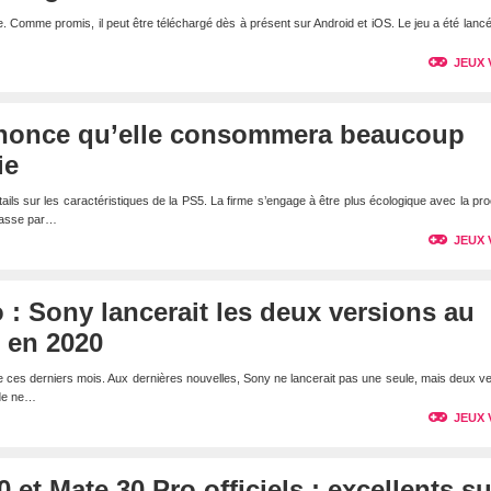
le. Comme promis, il peut être téléchargé dès à présent sur Android et iOS. Le jeu a été lanc
JEUX 
nonce qu’elle consommera beaucoup
ie
ails sur les caractéristiques de la PS5. La firme s’engage à être plus écologique avec la pr
 passe par…
JEUX 
 : Sony lancerait les deux versions au
en 2020
le ces derniers mois. Aux dernières nouvelles, Sony ne lancerait pas une seule, mais deux v
nde ne…
JEUX 
et Mate 30 Pro officiels : excellents su