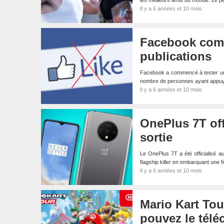
les meilleurs amis du monde. Le
Il y a 6 années et 10 mois
Facebook comm
publications
Facebook a commencé à tester une n
nombre de personnes ayant appu
Il y a 6 années et 10 mois
OnePlus 7T offi
sortie
Le OnePlus 7T a été officialisé a
flagship killer en embarquant une 
Il y a 6 années et 10 mois
Mario Kart Tou
pouvez le télé