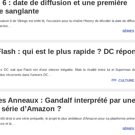
 6 : date de diffusion et une première
 sanglante
son 6 de Vikings est enfin là, l’occasion pour la chaîne History de dévoiler la date de diffus
 arrive…
SÉRIES
ash : qui est le plus rapide ? DC répo
s DC sait que Flash est d’une vitesse inégalée. Mais la rivalité entre lui et Superman 
 plus récurrents dans l’univers DC…
CULTURE
s Anneaux : Gandalf interprété par un
 série d’Amazon ?
ôt droit à une série préquelle, le projet le plus ambitieux d’Amazon pour sa plateforme prime
sse et la…
SÉRIES