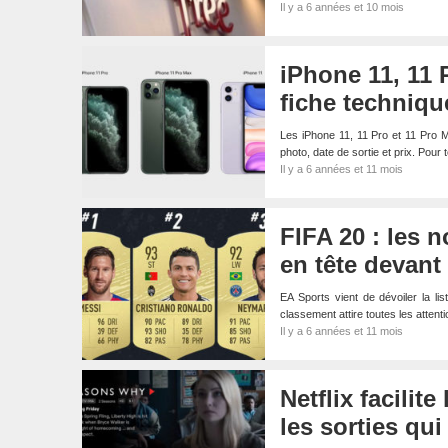
Il y a 6 années et 10 mois
iPhone 11, 11 P
fiche techniqu
Les iPhone 11, 11 Pro et 11 Pro M
photo, date de sortie et prix. Pour
Il y a 6 années et 11 mois
FIFA 20 : les 
en tête devant
EA Sports vient de dévoiler la 
classement attire toutes les atten
Il y a 6 années et 11 mois
Netflix facilit
les sorties qu