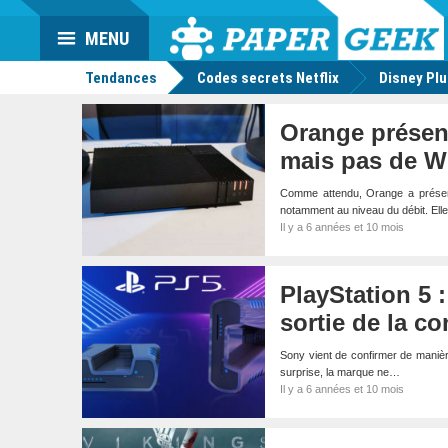
Da
Mo
Actu
MENU
geek
Tendances
Codes secrets Netflix
Disney Pl
Orange présent
mais pas de Wi
Comme attendu, Orange a présent
notamment au niveau du débit. El
Il y a 6 années et 10 mois
PlayStation 5 :
sortie de la c
Sony vient de confirmer de manièr
surprise, la marque ne…
Il y a 6 années et 10 mois