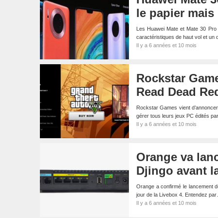
le papier mais
Les Huawei Mate et Mate 30 Pro o
caractéristiques de haut vol et un
Il y a 6 années et 10 mois
Rockstar Game
Read Dead Red
Rockstar Games vient d’annoncer 
gérer tous leurs jeux PC édités pa
Il y a 6 années et 10 mois
Orange va lanc
Djingo avant la
Orange a confirmé le lancement de
jour de la Livebox 4. Entendez pa
Il y a 6 années et 10 mois