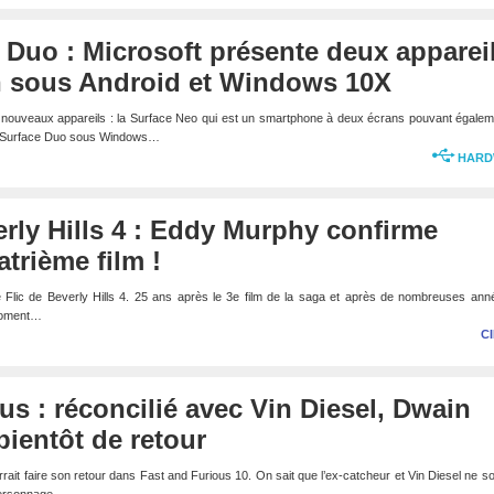
 Duo : Microsoft présente deux apparei
n sous Android et Windows 10X
x nouveaux appareils : la Surface Neo qui est un smartphone à deux écrans pouvant égale
’un Surface Duo sous Windows…
HARD
erly Hills 4 : Eddy Murphy confirme
atrième film !
Flic de Beverly Hills 4. 25 ans après le 3e film de la saga et après de nombreuses ann
 moment…
C
us : réconcilié avec Vin Diesel, Dwain
ientôt de retour
it faire son retour dans Fast and Furious 10. On sait que l’ex-catcheur et Vin Diesel ne s