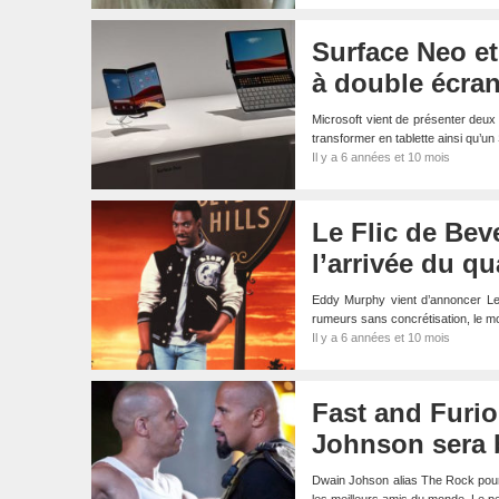
Surface Neo et
à double écra
Microsoft vient de présenter deu
transformer en tablette ainsi qu
Il y a 6 années et 10 mois
Le Flic de Bev
l’arrivée du qu
Eddy Murphy vient d’annoncer Le 
rumeurs sans concrétisation, le
Il y a 6 années et 10 mois
Fast and Furio
Johnson sera b
Dwain Johson alias The Rock pourra