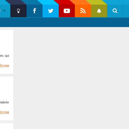
U
Push
Dark
Facebook
Twitter
Youtube
Flux
Notification
Reche
Mode
RSS
Barre
latérale
1
es qui
LÉCOM
ialisée
LÉCOM