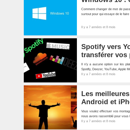
Comment changer de mot de passe 
surtout pour qui essaye de le fair
Il y a 7 années et 8 mois
Spotify vers 
transférer vos
Il n’y a aucune option sur les pl
Spotify, Deezer, YouTube, Apple
Il y a 7 années et 8 mois
Les meilleures
Android et iP
Vous voulez effectuer vos montage
nous avons rassemblé pour vous le
Il y a 7 années et 8 mois