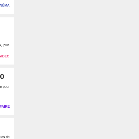
INÉMA
l
, plus
VIDEO
10
le pour
FAIRE
èles de