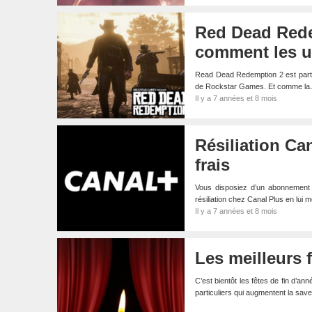
Red Dead Redem
comment les ut
Read Dead Redemption 2 est parti 
de Rockstar Games. Et comme l
Il y a 7 années et 8 mois
Résiliation C
frais
Vous disposiez d’un abonnement C
résiliation chez Canal Plus en lui 
Il y a 7 années et 8 mois
Les meilleurs f
C’est bientôt les fêtes de fin d’an
particuliers qui augmentent la sav