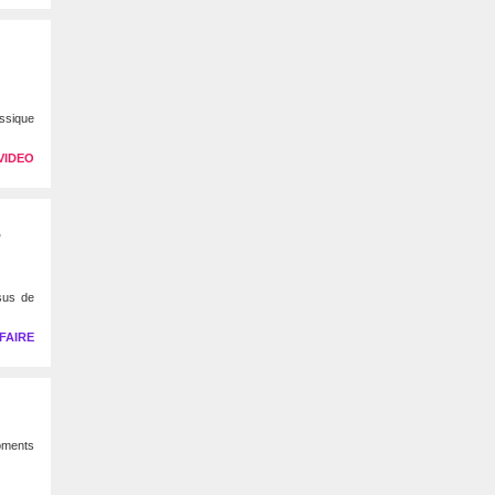
assique
VIDEO
s
sus de
FAIRE
moments