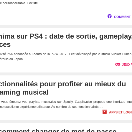
e personnalisable. Il existe…
COMMENT 
ima sur PS4 : date de sortie, gameplay
ces
ivité PS4 annoncée au cours de la PGW 2017. Il est développé par le studio Sucker Punch
 déroule au Japon…
JEUX 
nctionnalités pour profiter au mieux du
eaming musical
 vous écoutez vos playlists musicales sur Spotify. L’application propose une interface intui
une excellente expérience utilisateur. Au nombre de ses fonctionnalités,…
APPS ET LOGI
comment changer de mot de passe