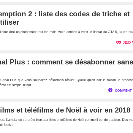
ption 2 : liste des codes de triche et
iliser
pour être un phénomène sur les mois, voire années à venir. À l’instar de GTA 5, l’autre cl
a…
JEUX 
anal Plus : comment se désabonner san
anal Plus que vous souhaitez désormais résilier. Quelle qu’en soit la raison, le proces
même est simple. Il faut…
COMMENT 
ilms et téléfilms de Noël à voir en 2018
nées. L’ambiance se prête bien aux films et téléfilms de Noël comme il est de tradition. Des 
eur festive…