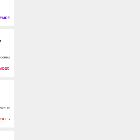
FAIRE
,
 connu
VIDEO
tive et
CIELS