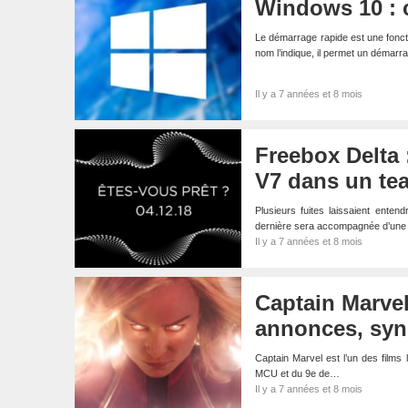
Windows 10 : 
Le démarrage rapide est une fonc
nom l’indique, il permet un démar
Il y a 7 années et 8 mois
Freebox Delta 
V7 dans un te
Plusieurs fuites laissaient ente
dernière sera accompagnée d’une
Il y a 7 années et 8 mois
Captain Marvel 
annonces, syno
Captain Marvel est l’un des films 
MCU et du 9e de…
Il y a 7 années et 8 mois