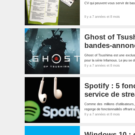
CV qui peuvent vous servir de bas
Il y a 7 années et 8 mois
Ghost of Tsush
bandes-annon
Ghost of Tsushima est une exclus
pour la série Infamous. Le jeu se
Il y a 7 années et 8 mois
Spotify : 5 fo
service de str
Comme des millions d’utilisateurs,
regorge de fonctionnalités offrant 
Il y a 7 années et 8 mois
Windows 10 : 