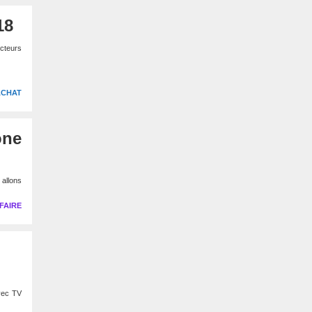
18
ucteurs
ACHAT
one
allons
FAIRE
avec TV