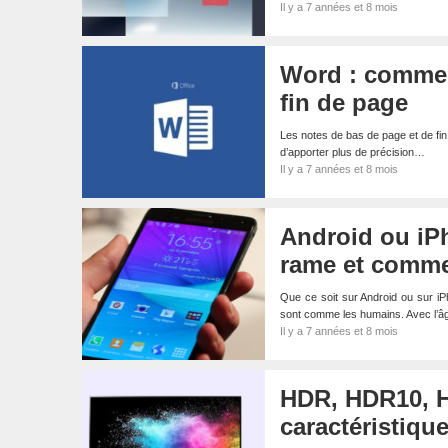
Il y a 7 années et 8 mois
Word : commen
fin de page
Les notes de bas de page et de fin
d’apporter plus de précision…
Il y a 7 années et 8 mois
Android ou iP
rame et comme
Que ce soit sur Android ou sur i
sont comme les humains. Avec l’â
Il y a 7 années et 8 mois
HDR, HDR10, HD
caractéristiqu