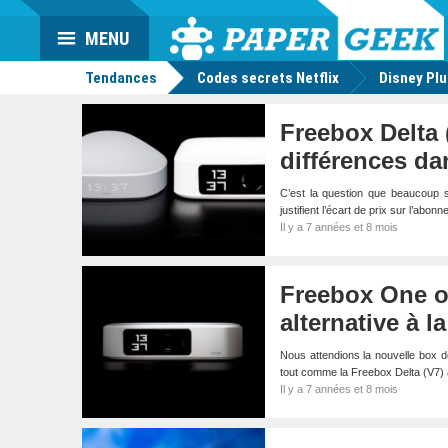
Da
Mo
Actu
MENU
geek
Tendances
Codes secrets Netflix
Disney Pl
Freebox Delta 
différences da
C’est la question que beaucoup 
justifient l’écart de prix sur l’abo
Il y a 7 années et 8 mois
Freebox One off
alternative à l
Nous attendions la nouvelle box d
tout comme la Freebox Delta (V7
Il y a 7 années et 8 mois