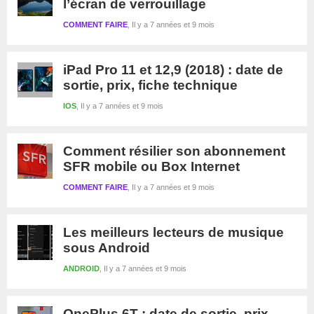
l’écran de verrouillage
COMMENT FAIRE
Il y a 7 années et 9 mois
iPad Pro 11 et 12,9 (2018) : date de
sortie, prix, fiche technique
IOS
Il y a 7 années et 9 mois
Comment résilier son abonnement
SFR mobile ou Box Internet
COMMENT FAIRE
Il y a 7 années et 9 mois
Les meilleurs lecteurs de musique
sous Android
ANDROID
Il y a 7 années et 9 mois
OnePlus 6T : date de sortie, prix,