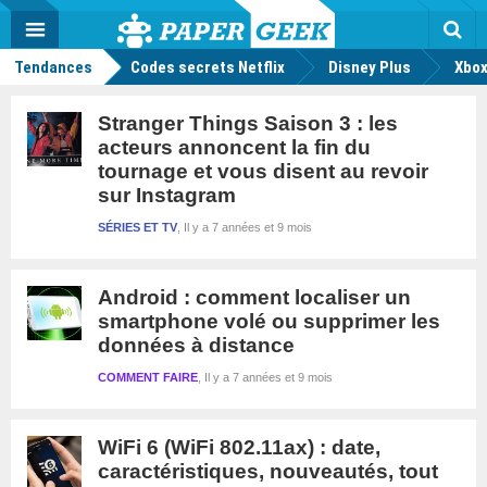
geek
Push
Dark
Facebook
Twitter
Youtube
Notification
MENU
Mode
Actu
geek
Rec
Tendances
Codes secrets Netflix
Disney Plus
Xbox
Stranger Things Saison 3 : les
acteurs annoncent la fin du
tournage et vous disent au revoir
sur Instagram
SÉRIES ET TV
Il y a 7 années et 9 mois
Android : comment localiser un
smartphone volé ou supprimer les
données à distance
COMMENT FAIRE
Il y a 7 années et 9 mois
WiFi 6 (WiFi 802.11ax) : date,
caractéristiques, nouveautés, tout