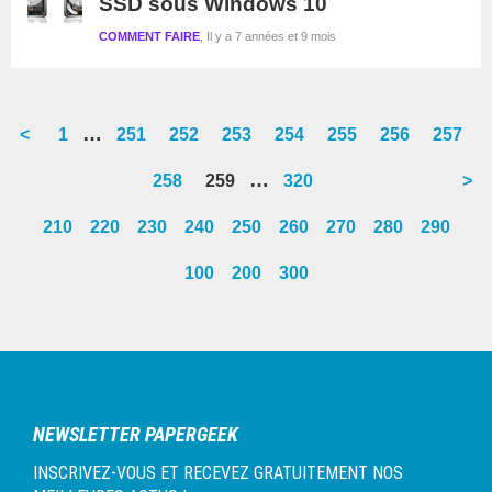
SSD sous Windows 10
COMMENT FAIRE
Il y a 7 années et 9 mois
Interim
…
<
Go
1
Go
251
Go
252
Go
253
Go
254
Go
255
Go
256
Go
257
pages
to
to
to
to
to
to
to
to
Interim
…
Go
258
Go
259
Go
320
>
omitted
page
page
page
page
page
page
page
page
pages
to
to
to
210
220
230
240
250
260
270
280
290
omitted
page
page
page
100
200
300
Barre
latérale
1
NEWSLETTER PAPERGEEK
INSCRIVEZ-VOUS ET RECEVEZ GRATUITEMENT NOS