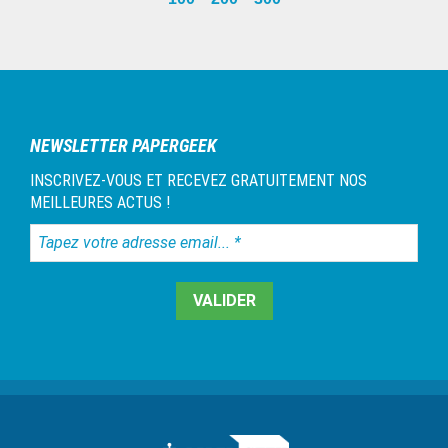
Barre
latérale
1
NEWSLETTER PAPERGEEK
INSCRIVEZ-VOUS ET RECEVEZ GRATUITEMENT NOS
MEILLEURES ACTUS !
Tapez
votre
adresse
email...
*