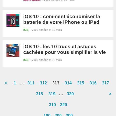
iOS 10 : comment économiser la
batterie de votre iPhone ou iPad
IOS
Il y a 9 années et 10 mois
iOS 10 : les 10 trucs et astuces
cachées pour vous simplifier la vie
IOS
Il y a 9 années et 10 mois
Interim
…
<
Go
1
Go
311
Go
312
Go
313
Go
314
Go
315
Go
316
Go
317
pages
to
to
to
to
to
to
to
to
Interim
…
Go
318
Go
319
Go
320
>
omitted
page
page
page
page
page
page
page
page
pages
to
to
to
310
320
omitted
page
page
page
100
200
300