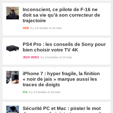
Inconscient, ce pilote de F-16 ne
doit sa vie qu’à son correcteur de
trajectoire
WEB
Il y a 9 années et 10 mois
PS4 Pro : les conseils de Sony pour
bien choisir votre TV 4K
JEUX VIDEO
Il y a 9 années et 10 mois
iPhone 7 : hyper fragile, la finition
« noir de jais » marque aussi les
traces de doigts
IOS
Il y a 9 années et 10 mois
Sécurité PC et Mac : pirater le mot