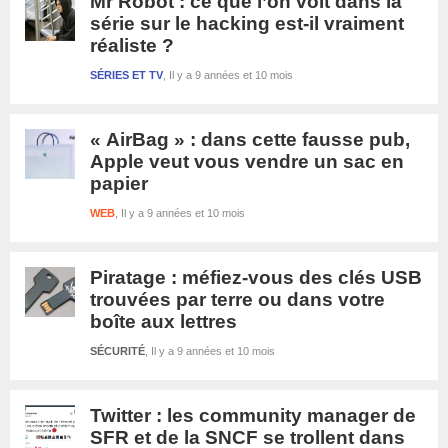
Mr Robot : ce que l’on voit dans la
série sur le hacking est-il vraiment
réaliste ?
SÉRIES ET TV
Il y a 9 années et 10 mois
« AirBag » : dans cette fausse pub,
Apple veut vous vendre un sac en
papier
WEB
Il y a 9 années et 10 mois
Piratage : méfiez-vous des clés USB
trouvées par terre ou dans votre
boîte aux lettres
SÉCURITÉ
Il y a 9 années et 10 mois
Twitter : les community manager de
SFR et de la SNCF se trollent dans