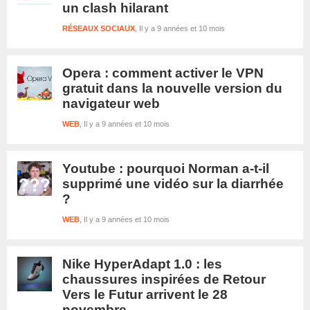
un clash hilarant
RÉSEAUX SOCIAUX
Il y a 9 années et 10 mois
Opera : comment activer le VPN
gratuit dans la nouvelle version du
navigateur web
WEB
Il y a 9 années et 10 mois
Youtube : pourquoi Norman a-t-il
supprimé une vidéo sur la diarrhée
?
WEB
Il y a 9 années et 10 mois
Nike HyperAdapt 1.0 : les
chaussures inspirées de Retour
Vers le Futur arrivent le 28
novembre