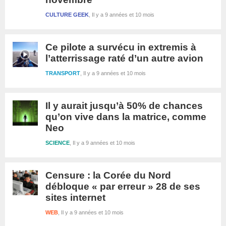
CULTURE GEEK
Il y a 9 années et 10 mois
Ce pilote a survécu in extremis à
l’atterrissage raté d’un autre avion
TRANSPORT
Il y a 9 années et 10 mois
Il y aurait jusqu’à 50% de chances
qu’on vive dans la matrice, comme
Neo
SCIENCE
Il y a 9 années et 10 mois
Censure : la Corée du Nord
débloque « par erreur » 28 de ses
sites internet
WEB
Il y a 9 années et 10 mois