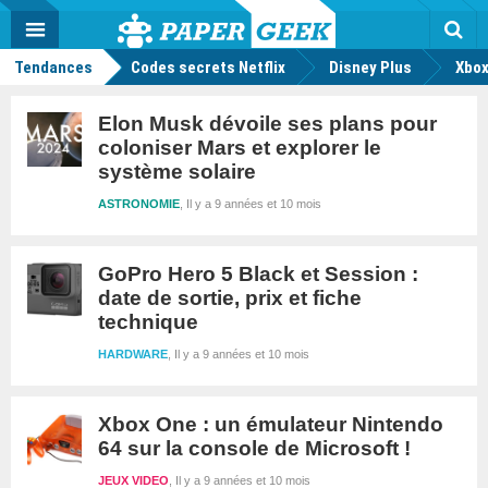
geek
Push
Dark
Facebook
Twitter
Youtube
Notification
MENU
Mode
Actu
geek
Rec
Tendances
Codes secrets Netflix
Disney Plus
Xbox
Elon Musk dévoile ses plans pour
coloniser Mars et explorer le
système solaire
ASTRONOMIE
Il y a 9 années et 10 mois
GoPro Hero 5 Black et Session :
date de sortie, prix et fiche
technique
HARDWARE
Il y a 9 années et 10 mois
Xbox One : un émulateur Nintendo
64 sur la console de Microsoft !
JEUX VIDEO
Il y a 9 années et 10 mois