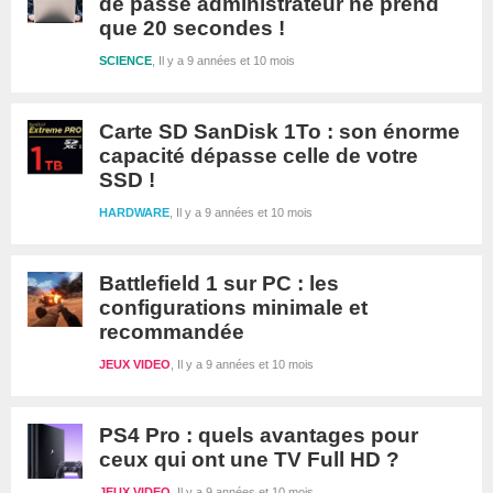
de passe administrateur ne prend
que 20 secondes !
SCIENCE
Il y a 9 années et 10 mois
Carte SD SanDisk 1To : son énorme
capacité dépasse celle de votre
SSD !
HARDWARE
Il y a 9 années et 10 mois
Battlefield 1 sur PC : les
configurations minimale et
recommandée
JEUX VIDEO
Il y a 9 années et 10 mois
PS4 Pro : quels avantages pour
ceux qui ont une TV Full HD ?
JEUX VIDEO
Il y a 9 années et 10 mois