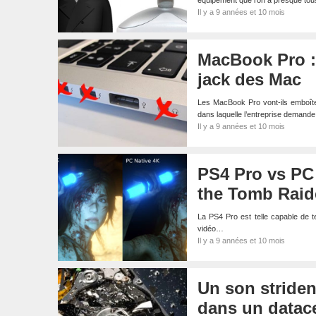
équipement que l’on a presque to
Il y a 9 années et 10 mois
MacBook Pro : 
jack des Mac
Les MacBook Pro vont-ils emboîter
dans laquelle l’entreprise demand
Il y a 9 années et 10 mois
PS4 Pro vs PC 
the Tomb Raid
La PS4 Pro est telle capable de te
vidéo…
Il y a 9 années et 10 mois
Un son striden
dans un datac