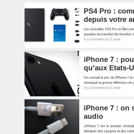
PS4 Pro : comm
depuis votre 
Les nouvelles PS4 Pro et Slim sont
question du transfert de données 
Il y a 9 années et 11 mois
iPhone 7 : pou
qu’aux Etats-U
On connaît le prix de l’iPhone 7 e
remarqué la grosse différence de 
Il y a 9 années et 11 mois
iPhone 7 : on 
audio
L’iPhone 7 est le premier smartp
fabriquer des casques et des con