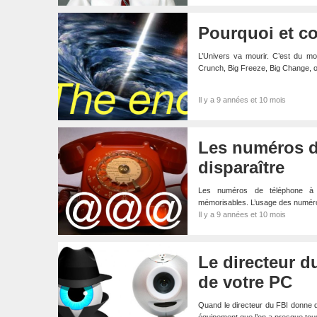
Pourquoi et c
L’Univers va mourir. C’est du m
Crunch, Big Freeze, Big Change, o
Il y a 9 années et 10 mois
Les numéros d
disparaître
Les numéros de téléphone à 10
mémorisables. L’usage des numéro
Il y a 9 années et 10 mois
Le directeur d
de votre PC
Quand le directeur du FBI donne des