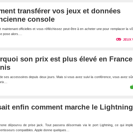
ent transférer vos jeux et données
ancienne console
 maintenant officielles et vous réfléchissez peut-être à en acheter une pour remplacer la vô
se pose alors.…
JEUX 
rquoi son prix est plus élevé en France
nis
t de ses accessoires depuis deux jours. Mais si vous avez suivi la conférence, vous avez s
prix…
sait enfin comment marche le Lightning
hone dépourvu de prise jack. Tout passera désormais via le port Lightning, ce qui impli
vertisseurs compatibles. Apple donne quelques…