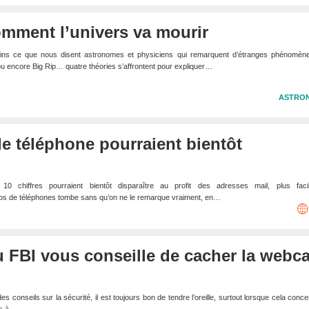
omment l’univers va mourir
oins ce que nous disent astronomes et physiciens qui remarquent d’étranges phénomène
u encore Big Rip… quatre théories s’affrontent pour expliquer…
ASTRO
e téléphone pourraient bientôt
 chiffres pourraient bientôt disparaître au profit des adresses mail, plus faci
s de téléphones tombe sans qu’on ne le remarque vraiment, en…
u FBI vous conseille de cacher la webc
 conseils sur la sécurité, il est toujours bon de tendre l’oreille, surtout lorsque cela conc