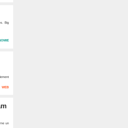
s. Big
NOMIE
lement
WEB
am
erne un