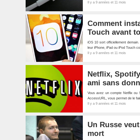
Il y a 9 années et 11 mois
Comment instal
Touch avant t
iOS 10 sort officiellement demain. 
leur iPhone, iPad ou iPod Touch 
Il y a 9 années et 11 mois
Netflix, Spoti
ami sans donn
Vous avez un compte Netflix ou 
AccessURL, vous permet de le fa
Il y a 9 années et 11 mois
Un Russe veut 
mort