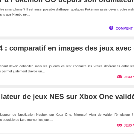
e smartphone ? Il est aussi possible d’attraper quelques Pokémon assis devant votre ordi
ans que Niantic ne…
COMMENT 
 : comparatif en images des jeux avec 
nant devoir cohabiter, mais les joueurs veulent connaitre les vraies différences entre l
s permet justement d’avoir un…
JEUX 
lateur de jeux NES sur Xbox One valid
loppeur de l’application Nesbox sur Xbox One, Microsoft vient de valider l’émulateur !
nt possible de faire tourner les jeux…
JEUX 