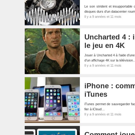
Le son strident et insupportable
disques durs d’un datacenter roum
Il y a 9 années et 11 mois
Uncharted 4 : i
le jeu en 4K
Jouer à Uncharted 4 à l’aide d’une
d’un affichage 4K sur la télévision
Il y a 9 années et 11 mois
iPhone : comm
iTunes
iTunes permet de sauvegarder facil
fier à iCloud…
Il y a 9 années et 11 mois
Comment jouer