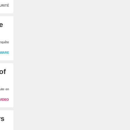
URITÉ
e
enquête
WARE
of
uite en
VIDEO
rs