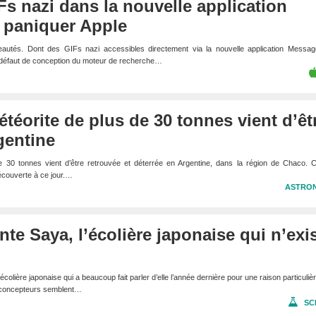
IFs nazi dans la nouvelle application
 paniquer Apple
autés. Dont des GIFs nazi accessibles directement via la nouvelle application Messag
n défaut de conception du moteur de recherche…
éorite de plus de 30 tonnes vient d’êt
gentine
30 tonnes vient d’être retrouvée et déterrée en Argentine, dans la région de Chaco. C’
écouverte à ce jour.…
ASTRO
te Saya, l’écolière japonaise qui n’exi
olière japonaise qui a beaucoup fait parler d’elle l’année dernière pour une raison particulière
s concepteurs semblent…
SC