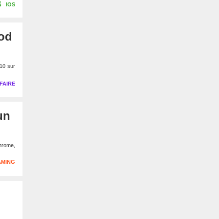
IOS
Pod
 10 sur
FAIRE
un
hrome,
AMING