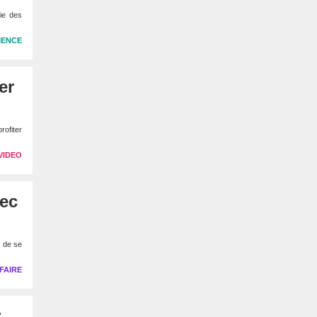
tie des
IENCE
er
rofiter
VIDEO
vec
t de se
FAIRE
r