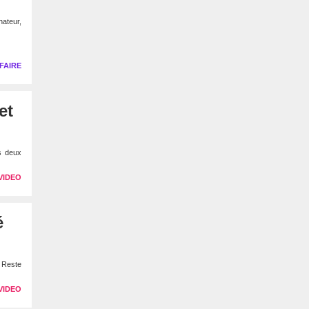
nateur,
FAIRE
et
es deux
VIDEO
é
 Reste
VIDEO