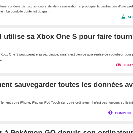
 d’une conduite de gaz en cours de dépressurisation a provoqué la destruction d’une par
ain. La conduite contenait du gaz…
SC
l utilise sa Xbox One S pour faire tourn
 Xbox One S peut paraître assez dingue, mais c’est bien ce qu’a réalisé ce youtubeur pour p
.…
JEUX 
ent sauvegarder toutes les données a
ement votre iPhone, iPad ou iPod Touch sur votre ordinateur. Il n’est pas toujours suffisan
COMMENT 
 à Pokémon GO depuis son ordinateu