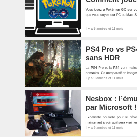
Vous jouez à Pokémon GO sur votr
que vous soyez sur PC ou Mac. S
Il y a 9 années et 11 mois
PS4 Pro vs PS4
sans HDR
La PS4 Pro et la PS4 vont mainte
consoles. Ce comparatif en image
Il y a 9 années et 11 mois
Nesbox : l’ému
par Microsoft !
Excellente nouvelle pour le déve
maintenant à voir qu’il sera vraime
Il y a 9 années et 11 mois