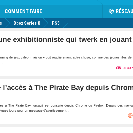
rk
Facebook
Twitter
Youtube
Notification
de
COMMENT FAIRE
RÉSEA
us
Xbox Series X
PS5
une exhibitionniste qui twerk en jouant
eaming de jeux vidéo, mais on y voit régulièrement autre chose, comme des jeunes filles d
n…
JEUX 
 l’accès à The Pirate Bay depuis Chro
ès à The Pirate Bay lorsqu’il est consulté depuis Chrome ou Firefox. Depuis ces naviga
 quelques jours pour un message d’avertissement…