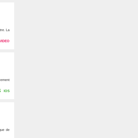
tre. La
VIDEO
ûrement
IOS
que de