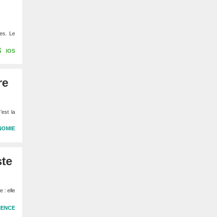
es. Le
IOS
re
est la
NOMIE
ste
 : elle
IENCE