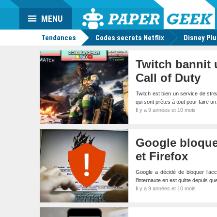
Da
Mo
Actu
MENU
geek
Tendances
Codes secrets Netflix
Disney Pl
Twitch bannit 
Call of Duty
Twitch est bien un service de str
qui sont prêtes à tout pour faire u
Il y a 9 années et 10 mois
Google bloque
et Firefox
Google a décidé de bloquer l’acc
l’internaute en est quitte depuis
Il y a 9 années et 10 mois