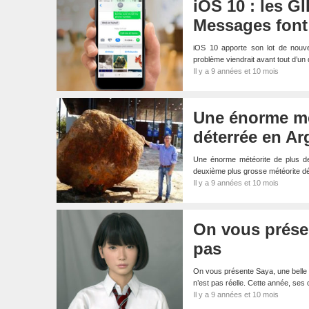
iOS 10 : les G
Messages font
iOS 10 apporte son lot de nouve
problème viendrait avant tout d’u
Il y a 9 années et 10 mois
Une énorme mét
déterrée en Ar
Une énorme météorite de plus de 
deuxième plus grosse météorite d
Il y a 9 années et 10 mois
On vous présen
pas
On vous présente Saya, une belle éc
n’est pas réelle. Cette année, se
Il y a 9 années et 10 mois