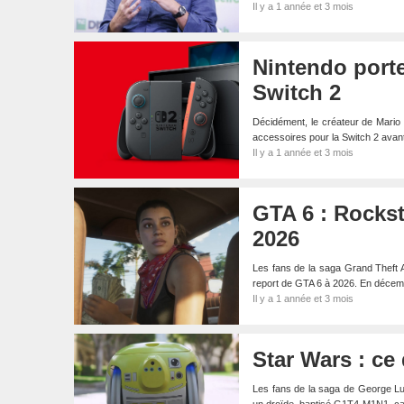
Il y a 1 année et 3 mois
Nintendo porte
Switch 2
Décidément, le créateur de Mario n
accessoires pour la Switch 2 ava
Il y a 1 année et 3 mois
GTA 6 : Rockst
2026
Les fans de la saga Grand Theft Au
report de GTA 6 à 2026. En déce
Il y a 1 année et 3 mois
Star Wars : ce
Les fans de la saga de George Luc