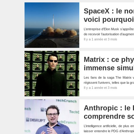
SpaceX : le no
voici pourquoi
L’entreprise d’Elon Musk s’apprêt
de recevoir l’autorisation d’augme
Il y a 1 année et 3 mois
Matrix : ce ph
immense simul
Les fans de la saga The Matrix v
régissent l’univers, telles que la g
Il y a 1 année et 3 mois
Anthropic : le
comprendre s
L’intelligence artificielle, de plu
laisser entendre le PDG d’Anthrop