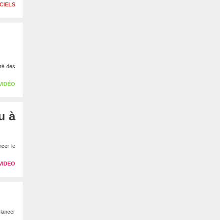
CIELS
nté des
VIDÉO
u à
ncer le
VIDEO
 lancer