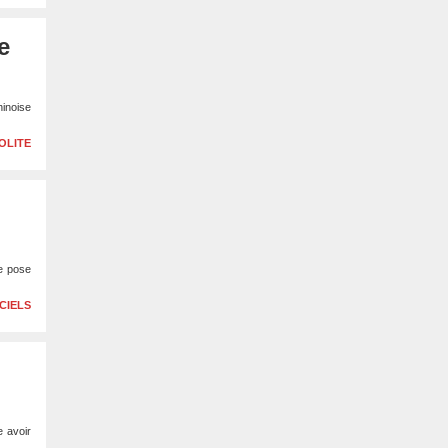
e
hinoise
OLITE
ie pose
CIELS
e avoir