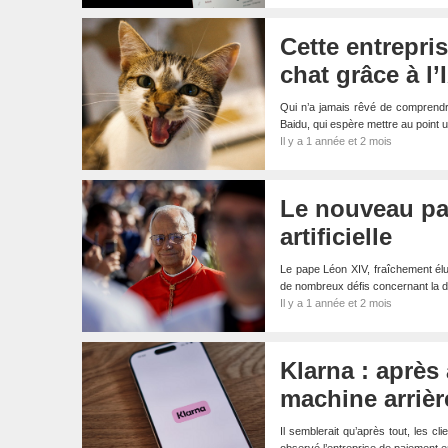
Cette entrepri
chat grâce à l’
Qui n’a jamais rêvé de comprendre 
Baidu, qui espère mettre au point
Il y a 1 année et 2 mois
Le nouveau pap
artificielle
Le pape Léon XIV, fraîchement élu, 
de nombreux défis concernant la d
Il y a 1 année et 2 mois
Klarna : après 
machine arrièr
Il semblerait qu’après tout, les c