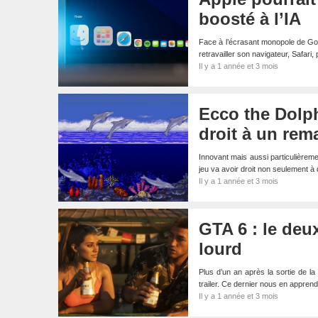
boosté à l’IA
Face à l’écrasant monopole de Googl
retravailler son navigateur, Safari, 
Il y a 1 année et 3 mois
Ecco the Dolphi
droit à un rem
Innovant mais aussi particulièremen
jeu va avoir droit non seulement 
Il y a 1 année et 3 mois
GTA 6 : le deux
lourd
Plus d’un an après la sortie de l
trailer. Ce dernier nous en appr
Il y a 1 année et 3 mois