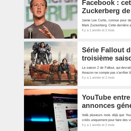
Facebook : cet
Zuckerberg de 
Jamie Lee Curtis, connue pour des
Mark Zuckerberg. Cette dernière
Il y a 1 année et 2 mois
Série Fallout 
troisième sais
La saison 2 de Fallout, qui devrai
Amazon ne compte pas s’arrêter l
Il y a 1 année et 2 mois
YouTube entre 
annonces génér
Voilà plusieurs mois déjà que Yo
créés uniquement pour faire des v
Il y a 1 année et 2 mois