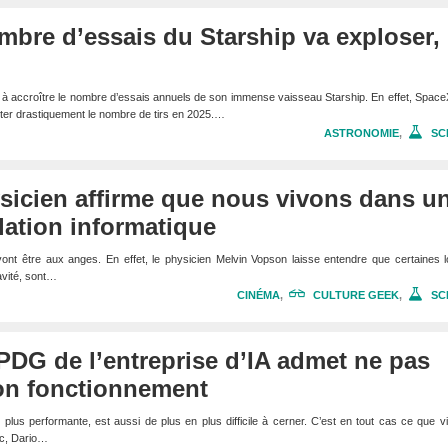
mbre d’essais du Starship va exploser,
e à accroître le nombre d’essais annuels de son immense vaisseau Starship. En effet, Space
nter drastiquement le nombre de tirs en 2025.…
ASTRONOMIE
,
SC
ysicien affirme que nous vivons dans u
ation informatique
ont être aux anges. En effet, le physicien Melvin Vopson laisse entendre que certaines l
ravité, sont…
CINÉMA
,
CULTURE GEEK
,
SC
 PDG de l’entreprise d’IA admet ne pas
on fonctionnement
s en plus performante, est aussi de plus en plus difficile à cerner. C’est en tout cas ce que v
ic, Dario…