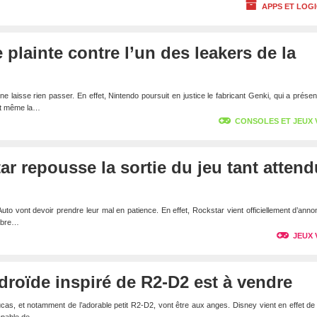
APPS ET LOGI
 plainte contre l’un des leakers de la
e laisse rien passer. En effet, Nintendo poursuit en justice le fabricant Genki, qui a prése
nt même la…
CONSOLES ET JEUX 
ar repousse la sortie du jeu tant attend
to vont devoir prendre leur mal en patience. En effet, Rockstar vient officiellement d’anno
mbre…
JEUX 
 droïde inspiré de R2-D2 est à vendre
as, et notamment de l’adorable petit R2-D2, vont être aux anges. Disney vient en effet de