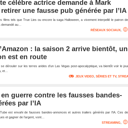
te célèbre actrice demande à Mark
retirer une fausse pub générée par l’IA
 films tels que True Lies ou encore la saga Halloween, a vivement interpellé le patron d
 a demandé au…
RÉSEAUX SOCIAUX
,
d’Amazon : la saison 2 arrive bientôt, u
on est en route
t se dérouler sur les terres arides d’un Las Vegas post-apocalyptique, va bientôt voir le jou
à, et…
JEUX VIDEO
,
SÉRIES ET TV
,
STRE
en guerre contre les fausses bandes-
ées par l’IA
uTube est envahi de fausses bandes-annonces et autres trailers générés par l’IA. Ces de
ues et gagner de l’argent, vont…
STREAMING
,