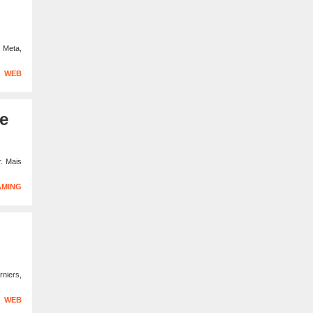
e Meta,
WEB
ne
r. Mais
AMING
rniers,
WEB