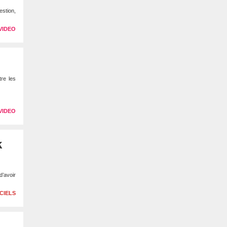
estion,
VIDEO
tre les
VIDEO
k
d’avoir
CIELS