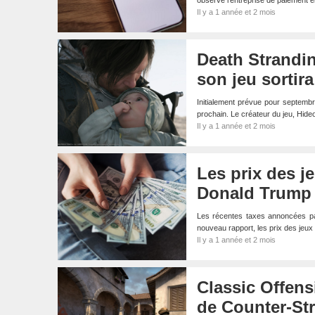
observé l’entreprise de paiement e
Il y a 1 année et 2 mois
Death Strandin
son jeu sortir
Initialement prévue pour septembr
prochain. Le créateur du jeu, Hid
Il y a 1 année et 2 mois
Les prix des j
Donald Trump
Les récentes taxes annoncées par
nouveau rapport, les prix des jeu
Il y a 1 année et 2 mois
Classic Offensi
de Counter-Str