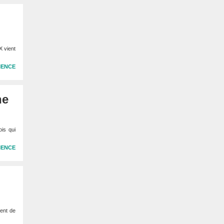
X vient
IENCE
ne
ois qui
IENCE
ient de