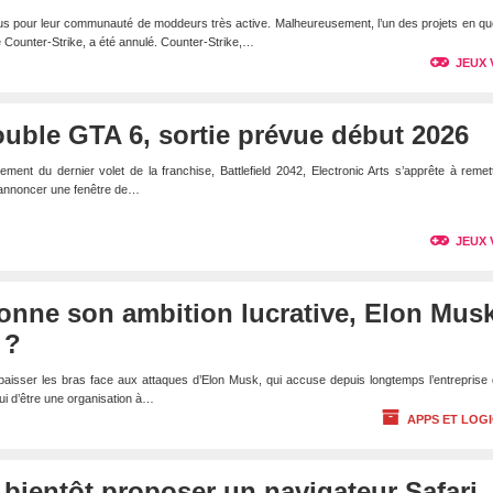
nus pour leur communauté de moddeurs très active. Malheureusement, l’un des projets en qu
 Counter-Strike, a été annulé. Counter-Strike,…
JEUX 
double GTA 6, sortie prévue début 2026
ment du dernier volet de la franchise, Battlefield 2042, Electronic Arts s’apprête à remet
 d’annoncer une fenêtre de…
JEUX 
nne son ambition lucrative, Elon Mus
 ?
isser les bras face aux attaques d’Elon Musk, qui accuse depuis longtemps l’entreprise 
celui d’être une organisation à…
APPS ET LOGI
 bientôt proposer un navigateur Safari