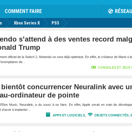
rk
Facebook
Twitter
Youtube
Notification
de
COMMENT FAIRE
RÉSEA
us
Xbox Series X
PS5
tendo s’attend à des ventes record mal
Donald Trump
t officiel de la Switch 2, Nintendo se veut déjà optimiste. En effet, le créateur de Mario s’a
 d’exemplaires de…
CONSOLES ET JEUX 
 bientôt concurrencer Neuralink avec u
eau-ordinateur de pointe
 d’Elon Musk, Neuralink, a du souci à se faire. En effet, Apple serait en train de dévelop
nt d’avoir à implanter…
APPS ET LOGICIELS
,
OBJETS CONNECTÉS
,