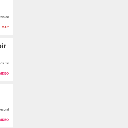
rain de
MAC
ir
ns : le
VIDEO
 second
VIDEO