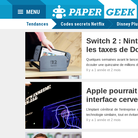
Da
Mo
Actu
MENU
geek
Tendances
Codes secrets Netflix
Disney Pl
Switch 2 : Nin
les taxes de 
Quelques semaines avant le lancemen
écouler une quinzaine de millions
Il y a 1 année et 2 mois
Apple pourrait
interface cerv
L’implant cérébral de l’entreprise
technologie similaire, tout en évita
Il y a 1 année et 2 mois