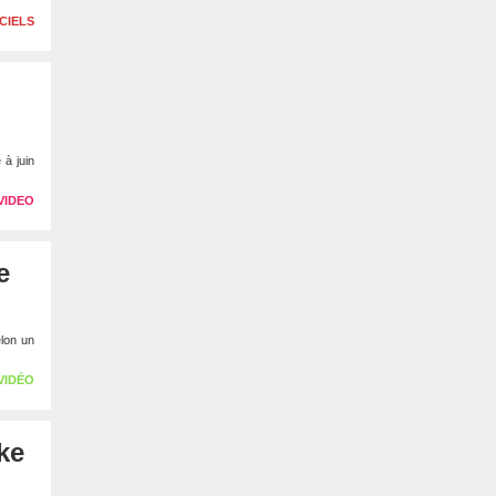
CIELS
 à juin
VIDEO
e
lon un
VIDÉO
ke