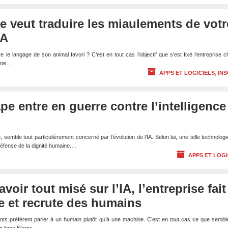
se veut traduire les miaulements de votr
IA
le langage de son animal favori ? C’est en tout cas l’objectif que s’est fixé l’entreprise c
 une…
APPS ET LOGICIELS
,
INS
e entre en guerre contre l’intelligence
semble tout particulièrement concerné par l’évolution de l’IA. Selon lui, une telle technolog
éfense de la dignité humaine.…
APPS ET LOGI
avoir tout misé sur l’IA, l’entreprise fait
e et recrute des humains
lients préfèrent parler à un humain plutôt qu’à une machine. C’est en tout cas ce que sembl