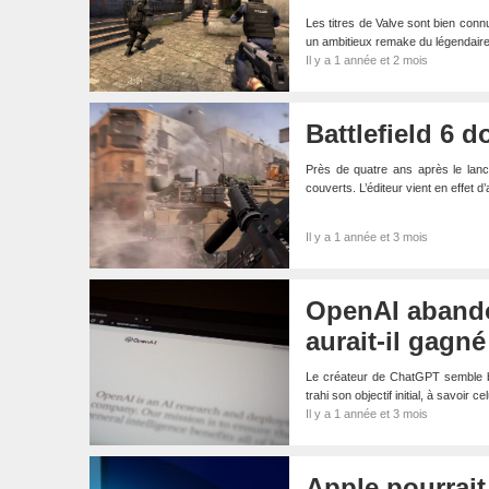
Les titres de Valve sont bien con
un ambitieux remake du légendaire
Il y a 1 année et 2 mois
Battlefield 6 
Près de quatre ans après le lance
couverts. L’éditeur vient en effet
Il y a 1 année et 3 mois
OpenAI abando
aurait-il gagné
Le créateur de ChatGPT semble ba
trahi son objectif initial, à savoir 
Il y a 1 année et 3 mois
Apple pourrait