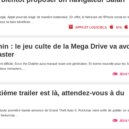
e, Apple pourrait réagir de manière inattendue. En effet, le fabricant de l’iPhone serait en t
pour lui faire bénéficier…
APPS ET LOGICIELS
,
IOS
,
n : le jeu culte de la Mega Drive va avo
aster
t difficile, Ecco the Dolphin aura marqué toute une génération. Et bonne nouvelle pour les fa
à deux remasters,…
JEUX 
ième trailer est là, attendez-vous à du
a toute première bande-annonce de Grand Theft Auto 6, Rockstar vient enfin de publier un
end beaucoup…
JEUX 