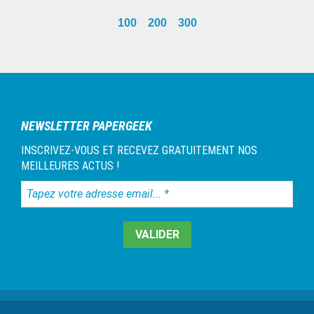
omitted
page
100
200
300
Barre
latérale
1
NEWSLETTER PAPERGEEK
INSCRIVEZ-VOUS ET RECEVEZ GRATUITEMENT NOS
MEILLEURES ACTUS !
Tapez
votre
adresse
email...
*