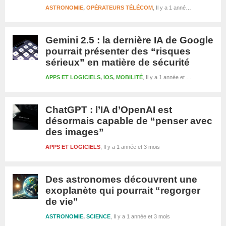
ASTRONOMIE
,
OPÉRATEURS TÉLÉCOM
Il y a 1 année et 3 mois
Gemini 2.5 : la dernière IA de Google
pourrait présenter des “risques
sérieux” en matière de sécurité
APPS ET LOGICIELS
,
IOS
,
MOBILITÉ
Il y a 1 année et 3 mois
ChatGPT : l’IA d’OpenAI est
désormais capable de “penser avec
des images”
APPS ET LOGICIELS
Il y a 1 année et 3 mois
Des astronomes découvrent une
exoplanète qui pourrait “regorger
de vie”
ASTRONOMIE
,
SCIENCE
Il y a 1 année et 3 mois