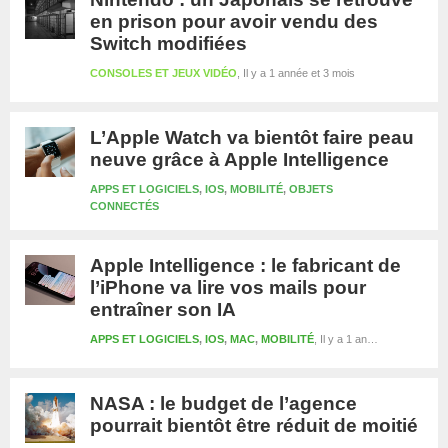
en prison pour avoir vendu des
Switch modifiées
CONSOLES ET JEUX VIDÉO
Il y a 1 année et 3 mois
L’Apple Watch va bientôt faire peau
neuve grâce à Apple Intelligence
APPS ET LOGICIELS
,
IOS
,
MOBILITÉ
,
OBJETS
Il y a 1 ann
CONNECTÉS
Apple Intelligence : le fabricant de
l’iPhone va lire vos mails pour
entraîner son IA
APPS ET LOGICIELS
,
IOS
,
MAC
,
MOBILITÉ
Il y a 1 année et 3 mois
NASA : le budget de l’agence
pourrait bientôt être réduit de moitié