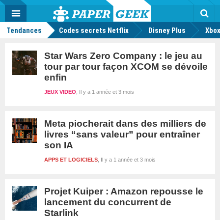
geek
Push
Dark
Facebook
Twitter
Youtube
Notification
MENU
Mode
Actu
geek
Rec
Tendances
Codes secrets Netflix
Disney Plus
Xbox
Star Wars Zero Company : le jeu au
tour par tour façon XCOM se dévoile
enfin
JEUX VIDEO
Il y a 1 année et 3 mois
Meta piocherait dans des milliers de
livres “sans valeur” pour entraîner
son IA
APPS ET LOGICIELS
Il y a 1 année et 3 mois
Projet Kuiper : Amazon repousse le
lancement du concurrent de
Starlink