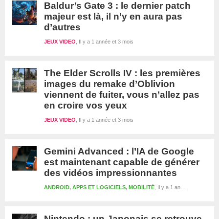
Baldur’s Gate 3 : le dernier patch
majeur est là, il n’y en aura pas
d’autres
JEUX VIDEO
Il y a 1 année et 3 mois
The Elder Scrolls IV : les premières
images du remake d’Oblivion
viennent de fuiter, vous n’allez pas
en croire vos yeux
JEUX VIDEO
Il y a 1 année et 3 mois
Gemini Advanced : l’IA de Google
est maintenant capable de générer
des vidéos impressionnantes
ANDROID
,
APPS ET LOGICIELS
,
MOBILITÉ
Il y a 1 année et 3 mois
Nintendo : un Japonais se retrouve