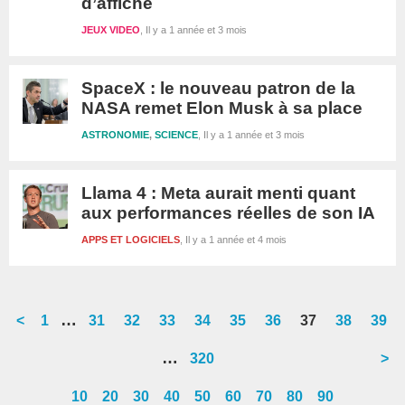
d’affiche
JEUX VIDEO
Il y a 1 année et 3 mois
SpaceX : le nouveau patron de la
NASA remet Elon Musk à sa place
ASTRONOMIE
,
SCIENCE
Il y a 1 année et 3 mois
Llama 4 : Meta aurait menti quant
aux performances réelles de son IA
APPS ET LOGICIELS
Il y a 1 année et 4 mois
Interim
…
<
Go
1
Go
31
Go
32
Go
33
Go
34
Go
35
Go
36
Go
37
Go
38
Go
39
pages
to
to
to
to
to
to
to
to
to
to
Interim
…
Go
320
>
omitted
page
page
page
page
page
page
page
page
page
page
pages
to
10
20
30
40
50
60
70
80
90