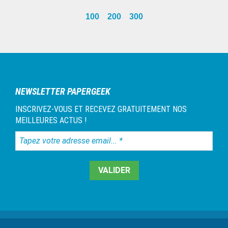
omitted
page
100
200
300
Barre
latérale
1
NEWSLETTER PAPERGEEK
INSCRIVEZ-VOUS ET RECEVEZ GRATUITEMENT NOS
MEILLEURES ACTUS !
Tapez
votre
adresse
email...
*