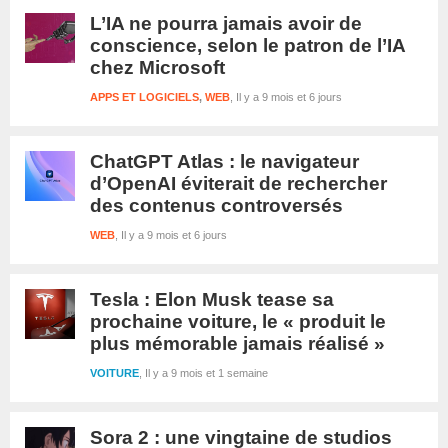
L’IA ne pourra jamais avoir de
conscience, selon le patron de l’IA
chez Microsoft
APPS ET LOGICIELS
,
WEB
Il y a 9 mois et 6 jours
ChatGPT Atlas : le navigateur
d’OpenAI éviterait de rechercher
des contenus controversés
WEB
Il y a 9 mois et 6 jours
Tesla : Elon Musk tease sa
prochaine voiture, le « produit le
plus mémorable jamais réalisé »
VOITURE
Il y a 9 mois et 1 semaine
Sora 2 : une vingtaine de studios