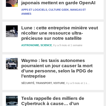
japonais mettent en garde OpenAI
APPS ET LOGICIELS
,
CULTURE GEEK
,
MANGAS ET
Il y a 9 moi
ANIMES
Lune : cette entreprise minière veut
récolter une ressource ultra-
précieuse sur notre satellite
ASTRONOMIE
,
SCIENCE
Il y a 9 mois et 1 semaine
Waymo : les taxis autonomes
pourraient un jour causer la mort
d’une personne, selon la PDG de
l’entreprise
SÉCURITÉ
,
TRANSPORT
,
VOITURE
Il y a 9 mois et 1 semaine
Tesla rappelle des milliers de
Cybertruck à cause… d’un