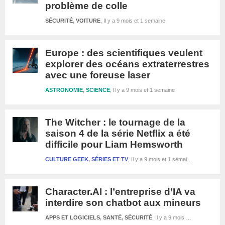
problème de colle
SÉCURITÉ
,
VOITURE
Il y a 9 mois et 1 semaine
Europe : des scientifiques veulent
explorer des océans extraterrestres
avec une foreuse laser
ASTRONOMIE
,
SCIENCE
Il y a 9 mois et 1 semaine
The Witcher : le tournage de la
saison 4 de la série Netflix a été
difficile pour Liam Hemsworth
CULTURE GEEK
,
SÉRIES ET TV
Il y a 9 mois et 1 semaine
Character.AI : l’entreprise d’IA va
interdire son chatbot aux mineurs
APPS ET LOGICIELS
,
SANTÉ
,
SÉCURITÉ
Il y a 9 mois et 1 semaine