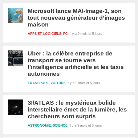
Microsoft lance MAI-Image-1, son
tout nouveau générateur d’images
maison
APPS ET LOGICIELS
,
PC
Il y a 9 mois et 5 jours
Uber : la célèbre entreprise de
transport se tourne vers
l’intelligence artificielle et les taxis
autonomes
TRANSPORT
,
VOITURE
Il y a 9 mois et 5 jours
3I/ATLAS : le mystérieux bolide
interstellaire émet de la lumière, les
chercheurs sont surpris
ASTRONOMIE
,
SCIENCE
Il y a 9 mois et 6 jours