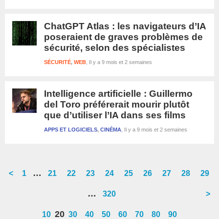
ChatGPT Atlas : les navigateurs d’IA
poseraient de graves problèmes de
sécurité, selon des spécialistes
SÉCURITÉ
,
WEB
Il y a 9 mois et 2 semaines
Intelligence artificielle : Guillermo
del Toro préférerait mourir plutôt
que d’utiliser l’IA dans ses films
APPS ET LOGICIELS
,
CINÉMA
Il y a 9 mois et 2 semaines
Interim
…
<
Go
1
Go
21
Go
22
Go
23
Go
24
Go
25
Go
26
Go
27
Go
28
Go
29
pages
to
to
to
to
to
to
to
to
to
to
Interim
…
Go
320
>
omitted
page
page
page
page
page
page
page
page
page
page
pages
to
20
10
30
40
50
60
70
80
90