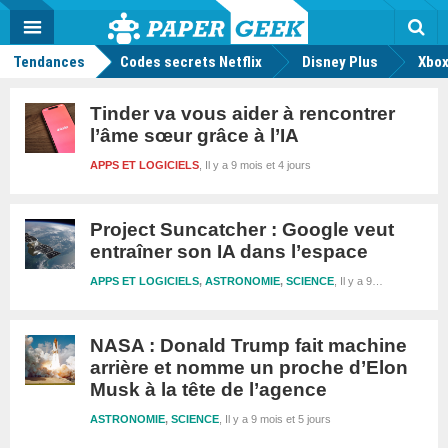
geek
Push
Dark
Facebook
Twitter
Youtube
Notification
MENU
Mode
Actu
geek
Rec
Tendances
Codes secrets Netflix
Disney Plus
Xbox
Tinder va vous aider à rencontrer
l’âme sœur grâce à l’IA
APPS ET LOGICIELS
Il y a 9 mois et 4 jours
Project Suncatcher : Google veut
entraîner son IA dans l’espace
APPS ET LOGICIELS
,
ASTRONOMIE
,
SCIENCE
Il y a 9 mois et 4 jours
NASA : Donald Trump fait machine
arrière et nomme un proche d’Elon
Musk à la tête de l’agence
ASTRONOMIE
,
SCIENCE
Il y a 9 mois et 5 jours