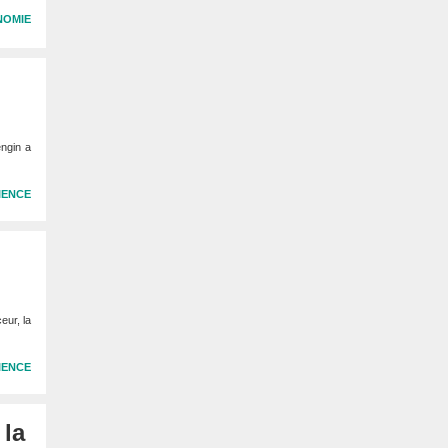
NOMIE
engin a
IENCE
eur, la
IENCE
 la