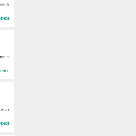
sité de
IENCE
onde et
IENCE
 perdre
IENCE