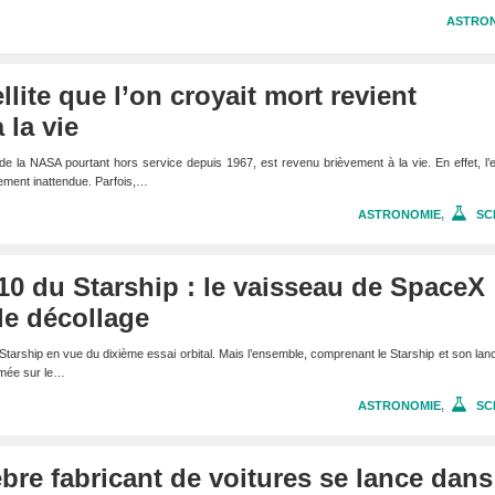
ASTRO
lite que l’on croyait mort revient
la vie
 de la NASA pourtant hors service depuis 1967, est revenu brièvement à la vie. En effet, l’
lement inattendue. Parfois,…
ASTRONOMIE
,
SC
0 du Starship : le vaisseau de SpaceX
le décollage
Starship en vue du dixième essai orbital. Mais l’ensemble, comprenant le Starship et son lanc
umée sur le…
ASTRONOMIE
,
SC
èbre fabricant de voitures se lance dans