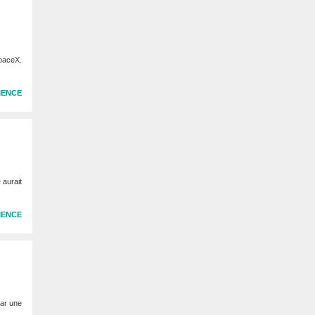
SpaceX.
IENCE
 aurait
IENCE
par une