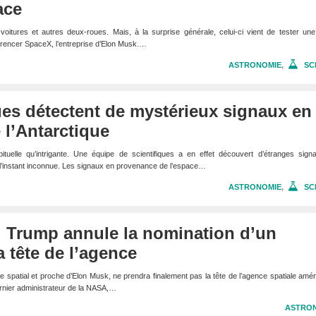
ace
itures et autres deux-roues. Mais, à la surprise générale, celui-ci vient de tester une
currencer SpaceX, l’entreprise d’Elon Musk.…
ASTRONOMIE
,
SC
ues détectent de mystérieux signaux en
l’Antarctique
ituelle qu’intrigante. Une équipe de scientifiques a en effet découvert d’étranges sign
ur l’instant inconnue. Les signaux en provenance de l’espace…
ASTRONOMIE
,
SC
 Trump annule la nomination d’un
la tête de l’agence
e spatial et proche d’Elon Musk, ne prendra finalement pas la tête de l’agence spatiale amér
rnier administrateur de la NASA,…
ASTRO