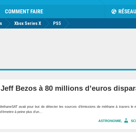
rk
Facebook
Twitter
Youtube
Notification
de
COMMENT FAIRE
RÉSEA
us
Xbox Series X
PS5
 Jeff Bezos à 80 millions d’euros dispar
 MethaneSAT avait pour but de détecter les sources d’émissions de méthane à travers le 
d’émettre à peine plus d’un…
ASTRONOMIE
,
SC