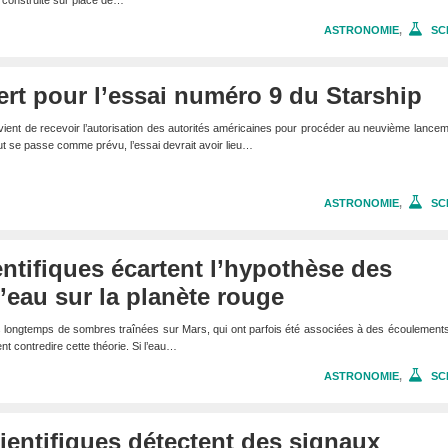
re construite sur place de…
ASTRONOMIE
,
SC
ert pour l’essai numéro 9 du Starship
vient de recevoir l’autorisation des autorités américaines pour procéder au neuvième lance
ut se passe comme prévu, l’essai devrait avoir lieu…
ASTRONOMIE
,
SC
entifiques écartent l’hypothèse des
eau sur la planète rouge
s longtemps de sombres traînées sur Mars, qui ont parfois été associées à des écoulement
nt contredire cette théorie. Si l’eau…
ASTRONOMIE
,
SC
ientifiques détectent des signaux