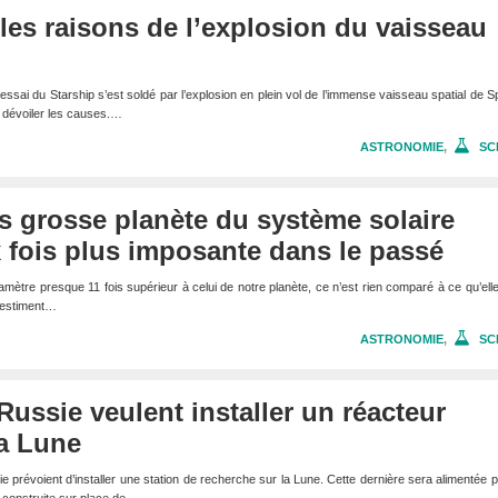
les raisons de l’explosion du vaisseau
 essai du Starship s’est soldé par l’explosion en plein vol de l’immense vaisseau spatial de 
n dévoiler les causes.…
ASTRONOMIE
,
SC
lus grosse planète du système solaire
x fois plus imposante dans le passé
diamètre presque 11 fois supérieur à celui de notre planète, ce n’est rien comparé à ce qu’elle
s estiment…
ASTRONOMIE
,
SC
Russie veulent installer un réacteur
la Lune
ie prévoient d’installer une station de recherche sur la Lune. Cette dernière sera alimentée 