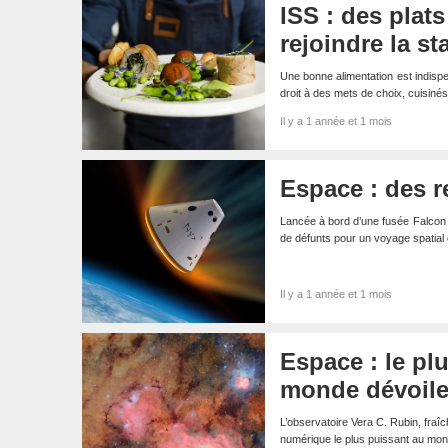
ISS : des plat
rejoindre la st
Une bonne alimentation est indispe
droit à des mets de choix, cuisinés
Il y a 1 année et 1 mois
Espace : des r
Lancée à bord d’une fusée Falcon
de défunts pour un voyage spatia
Il y a 1 année et 1 mois
Espace : le pl
monde dévoile
L’observatoire Vera C. Rubin, fraîc
numérique le plus puissant au mo