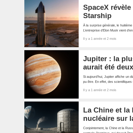
SpaceX révèle 
Starship
À la surprise générale, le huitième
L’entreprise d’Elon Musk vient d’e
Il y a 1 année et 2 mois
Jupiter : la p
aurait été deu
Si aujourd’hui, Jupiter affiche un 
pu être. En effet, des scientifique
Il y a 1 année et 2 mois
La Chine et la 
nucléaire sur 
Conjointement, la Chine et la Russ