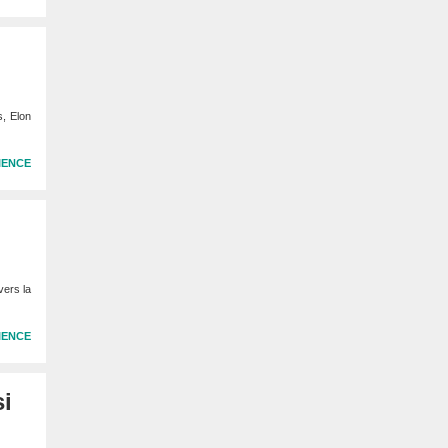
s, Elon
IENCE
vers la
IENCE
si