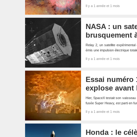
Il y a 1 année et 1 mois
NASA : un satel
brusquement à 
Relay 2, un satellite expérimental
émis une impulsion électrique tota
Il y a 1 année et 1 mois
Essai numéro 1
explose avant 
Hier, SpaceX testait son vaisseau 
fusée Super Heavy, est parti en f
Il y a 1 année et 1 mois
Honda : le cél