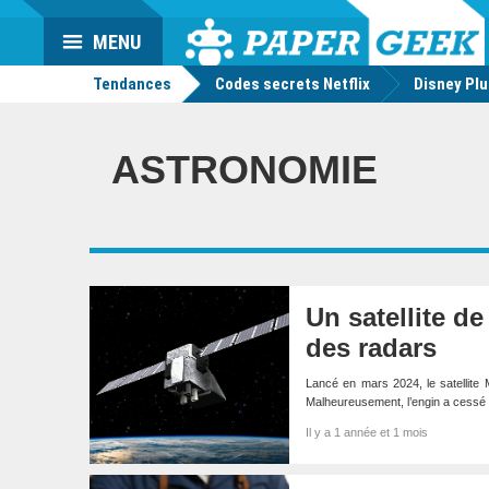
Da
Mo
Actu
MENU
geek
Tendances
Codes secrets Netflix
Disney Pl
ASTRONOMIE
Un satellite de
des radars
Lancé en mars 2024, le satellite
Malheureusement, l’engin a cessé 
Il y a 1 année et 1 mois