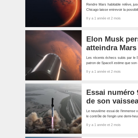
Rendre Mars habitable relève, jusq
Chicago laisse entrevoir la possibi
Il y a 1 année et 2 mois
Elon Musk pers
atteindra Mars
Les récents échecs subis par le 
patron de SpaceX estime que son
Il y a 1 année et 2 mois
Essai numéro 9
de son vaissea
Le neuvième essai de l’immense va
le contrôle de l’engin une demi-he
Il y a 1 année et 2 mois