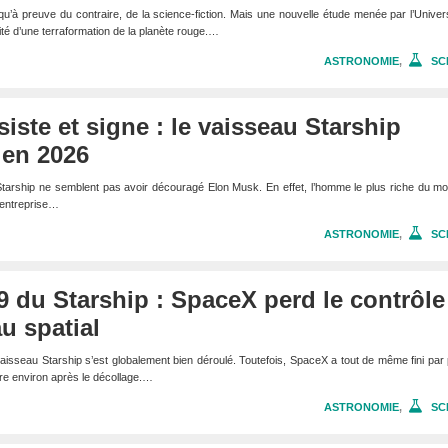
u’à preuve du contraire, de la science-fiction. Mais une nouvelle étude menée par l’Univer
lité d’une terraformation de la planète rouge.…
ASTRONOMIE
,
SC
iste et signe : le vaisseau Starship
 en 2026
Starship ne semblent pas avoir découragé Elon Musk. En effet, l’homme le plus riche du m
 entreprise…
ASTRONOMIE
,
SC
 du Starship : SpaceX perd le contrôle
u spatial
isseau Starship s’est globalement bien déroulé. Toutefois, SpaceX a tout de même fini par
ure environ après le décollage.…
ASTRONOMIE
,
SC