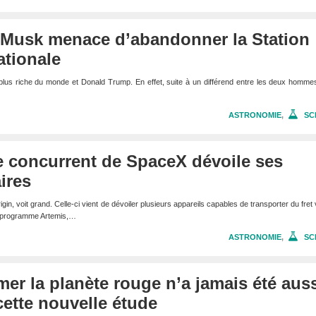
 Musk menace d’abandonner la Station
ationale
plus riche du monde et Donald Trump. En effet, suite à un différend entre les deux homme
ASTRONOMIE
,
SC
le concurrent de SpaceX dévoile ses
ires
gin, voit grand. Celle-ci vient de dévoiler plusieurs appareils capables de transporter du fret 
u programme Artemis,…
ASTRONOMIE
,
SC
rmer la planète rouge n’a jamais été aus
cette nouvelle étude