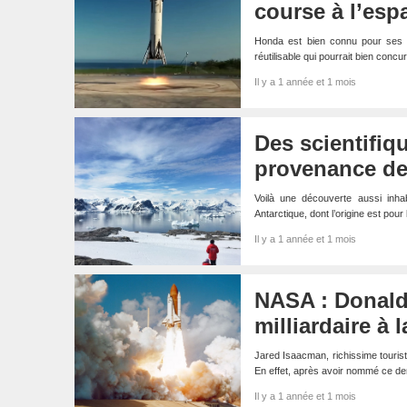
course à l’esp
Honda est bien connu pour ses vo
réutilisable qui pourrait bien con
Il y a 1 année et 1 mois
Des scientifiq
provenance de 
Voilà une découverte aussi inhab
Antarctique, dont l’origine est po
Il y a 1 année et 1 mois
NASA : Donald
milliardaire à 
Jared Isaacman, richissime tourist
En effet, après avoir nommé ce de
Il y a 1 année et 1 mois