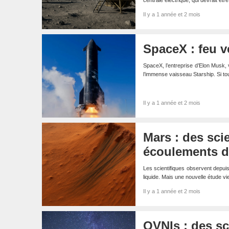
centrale électrique, qui devrait êt
Il y a 1 année et 2 mois
SpaceX : feu v
SpaceX, l’entreprise d’Elon Musk, 
l’immense vaisseau Starship. Si to
Il y a 1 année et 2 mois
Mars : des sci
écoulements d’
Les scientifiques observent depui
liquide. Mais une nouvelle étude vie
Il y a 1 année et 2 mois
OVNIs : des sc