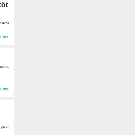
tôt
t avoir
IENCE
cendres
IENCE
l photo