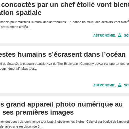
s concoctés par un chef étoilé vont bien
ation spatiale
nsable pour maintenir le moral des astronautes. Et, bonne nouvelle, ces derniers vont bientô
 par la cheffe étoilée…
ASTRONOMIE
,
SC
estes humains s’écrasent dans l’océan
 9 de SpaceX, la capsule spatiale Nyx de The Exploration Company devait transporter des 
l commémoratif. Mais tout…
ASTRONOMIE
,
SC
us grand appareil photo numérique au
 ses premières images
hement construit, commence tout juste à observer les étoiles. Celui-ci est équipé de l’apparei
nde, avec une résolution de 3…