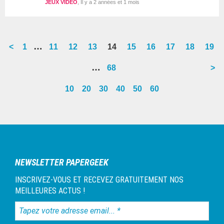
JEUX VIDEO
Il y a 2 années et 1 mois
Interim
…
<
Go
1
Go
11
Go
12
Go
13
Go
14
Go
15
Go
16
Go
17
Go
18
Go
19
pages
to
to
to
to
to
to
to
to
to
to
Interim
…
Go
68
>
omitted
page
page
page
page
page
page
page
page
page
page
pages
to
10
20
30
40
50
60
omitted
page
Barre
latérale
1
NEWSLETTER PAPERGEEK
INSCRIVEZ-VOUS ET RECEVEZ GRATUITEMENT NOS
MEILLEURES ACTUS !
Tapez
votre