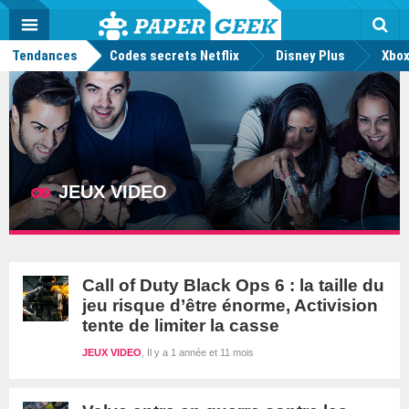
geek
Push
Dark
Facebook
Twitter
Youtube
Notification
MENU
Mode
Actu
geek
Tendances
Codes secrets Netflix
Disney Plus
Rec
Xbox
JEUX VIDEO
Call of Duty Black Ops 6 : la taille du
jeu risque d’être énorme, Activision
tente de limiter la casse
JEUX VIDEO
Il y a 1 année et 11 mois