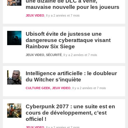
une dizaine de DLC à venir,
mauvaise nouvelle pour les joueurs
JEUX VIDEO
Il y a 2 années et 7 mois
Ubisoft évite de justesse une
dangereuse cyberattaque visant
Rainbow Six Siege
JEUX VIDEO
,
SÉCURITÉ
Il y a 2 années et 7 mois
Intelligence artificielle : le doubleur
du Witcher s’inquiète
CULTURE GEEK
,
JEUX VIDEO
Il y a 2 années et 7 mois
Cyberpunk 2077 : une suite est en
cours de développement, c’est
officiel !
JEUX VIDEO
Il y a 2 années et 7 mois