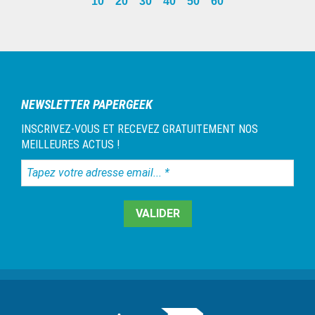
10
20
30
40
50
60
omitted
page
Barre
latérale
1
NEWSLETTER PAPERGEEK
INSCRIVEZ-VOUS ET RECEVEZ GRATUITEMENT NOS
MEILLEURES ACTUS !
Tapez
votre
adresse
email...
*