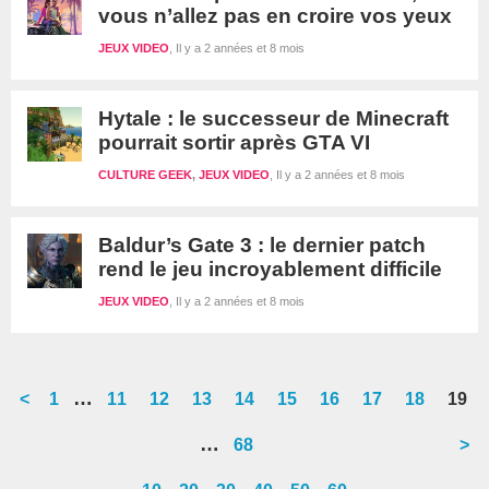
vous n’allez pas en croire vos yeux
JEUX VIDEO
Il y a 2 années et 8 mois
Hytale : le successeur de Minecraft
pourrait sortir après GTA VI
CULTURE GEEK
,
JEUX VIDEO
Il y a 2 années et 8 mois
Baldur’s Gate 3 : le dernier patch
rend le jeu incroyablement difficile
JEUX VIDEO
Il y a 2 années et 8 mois
Interim
…
<
Go
1
Go
11
Go
12
Go
13
Go
14
Go
15
Go
16
Go
17
Go
18
Go
19
pages
to
to
to
to
to
to
to
to
to
to
Interim
…
Go
68
>
omitted
page
page
page
page
page
page
page
page
page
page
pages
to