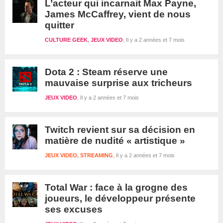
L’acteur qui incarnait Max Payne,
James McCaffrey, vient de nous
quitter
CULTURE GEEK
,
JEUX VIDEO
Il y a 2 années et 7 mois
Dota 2 : Steam réserve une
mauvaise surprise aux tricheurs
JEUX VIDEO
Il y a 2 années et 7 mois
Twitch revient sur sa décision en
matière de nudité « artistique »
JEUX VIDEO
,
STREAMING
Il y a 2 années et 7 mois
Total War : face à la grogne des
joueurs, le développeur présente
ses excuses