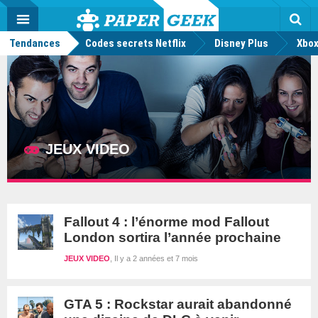
geek
Push
Dark
Facebook
Twitter
Youtube
Notification
MENU
Mode
Actu
geek
Tendances
Codes secrets Netflix
Disney Plus
Rec
Xbox
JEUX VIDEO
Fallout 4 : l’énorme mod Fallout
London sortira l’année prochaine
JEUX VIDEO
Il y a 2 années et 7 mois
GTA 5 : Rockstar aurait abandonné