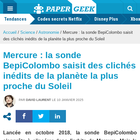
geek
Push
Dark
Facebook
Twitter
Youtube
Notification
MENU
Mode
Actu
geek
Tendances
Codes secrets Netflix
Disney Plus
Rec
Xbox
Accueil
/
Science
/
Astronomie
/
Mercure : la sonde BepiColombo saisit
des clichés inédits de la planète la plus proche du Soleil
Mercure : la sonde
BepiColombo saisit des clichés
inédits de la planète la plus
proche du Soleil
PAR
DAVID LAURENT
LE
10 JANVIER 2025
Lancée en octobre 2018, la sonde BepiColombo