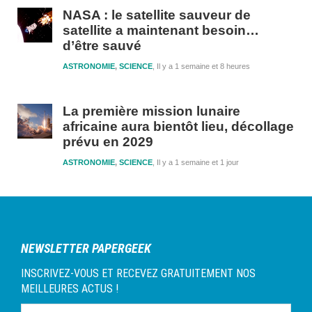
NASA : le satellite sauveur de
satellite a maintenant besoin…
d’être sauvé
ASTRONOMIE
,
SCIENCE
Il y a 1 semaine et 8 heures
La première mission lunaire
africaine aura bientôt lieu, décollage
prévu en 2029
ASTRONOMIE
,
SCIENCE
Il y a 1 semaine et 1 jour
NEWSLETTER PAPERGEEK
INSCRIVEZ-VOUS ET RECEVEZ GRATUITEMENT NOS
MEILLEURES ACTUS !
Tapez