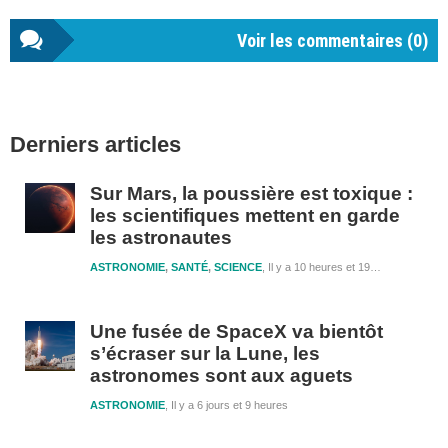
Voir les commentaires (
0
)
Barre
Derniers articles
latérale
1
Sur Mars, la poussière est toxique :
les scientifiques mettent en garde
les astronautes
ASTRONOMIE
,
SANTÉ
,
SCIENCE
Il y a 10 heures et 19 minutes
Une fusée de SpaceX va bientôt
s’écraser sur la Lune, les
astronomes sont aux aguets
ASTRONOMIE
Il y a 6 jours et 9 heures