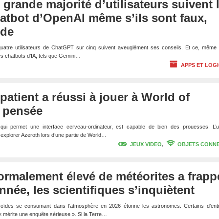
grande majorité d’utilisateurs suivent 
atbot d’OpenAI même s’ils sont faux,
ude
uatre utilisateurs de ChatGPT sur cinq suivent aveuglément ses conseils. Et ce, même 
es chatbots d’IA, tels que Gemini…
APPS ET LOGI
patient a réussi à jouer à World of
a pensée
, qui permet une interface cerveau-ordinateur, est capable de bien des prouesses. L’
pu explorer Azeroth lors d’une partie de World…
JEUX VIDEO
,
OBJETS CONN
rmalement élevé de météorites a frapp
année, les scientifiques s’inquiètent
roïdes se consumant dans l’atmosphère en 2026 étonne les astronomes. Certains d’ent
 mérite une enquête sérieuse ». Si la Terre…