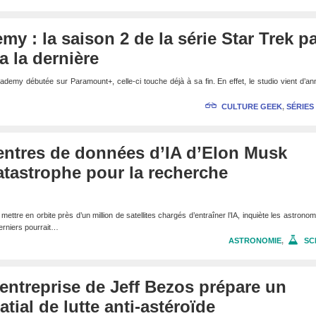
my : la saison 2 de la série Star Trek p
 la dernière
Academy débutée sur Paramount+, celle-ci touche déjà à sa fin. En effet, le studio vient d’a
CULTURE GEEK
,
SÉRIES
entres de données d’IA d’Elon Musk
atastrophe pour la recherche
ettre en orbite près d’un million de satellites chargés d’entraîner l’IA, inquiète les astrono
derniers pourrait…
ASTRONOMIE
,
SC
l’entreprise de Jeff Bezos prépare un
tial de lutte anti-astéroïde