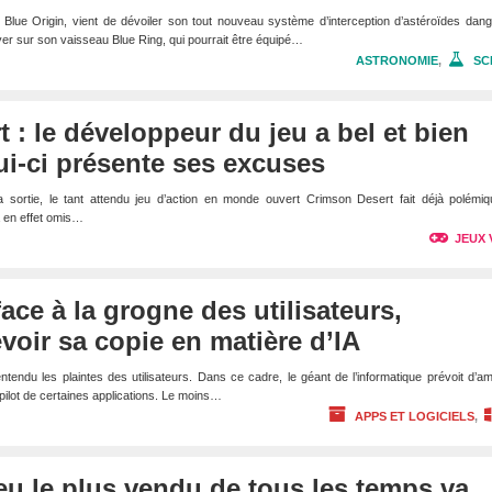
Blue Origin, vient de dévoiler son tout nouveau système d’interception d’astéroïdes dan
yer sur son vaisseau Blue Ring, qui pourrait être équipé…
ASTRONOMIE
,
SC
 : le développeur du jeu a bel et bien
elui-ci présente ses excuses
 sortie, le tant attendu jeu d’action en monde ouvert Crimson Desert fait déjà polémiq
a en effet omis…
JEUX 
ace à la grogne des utilisateurs,
evoir sa copie en matière d’IA
ntendu les plaintes des utilisateurs. Dans ce cadre, le géant de l’informatique prévoit d’am
opilot de certaines applications. Le moins…
APPS ET LOGICIELS
,
 jeu le plus vendu de tous les temps va