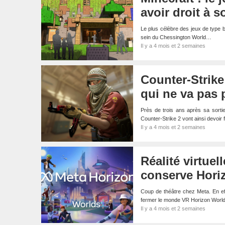
avoir droit à s
Le plus célèbre des jeux de type ba
sein du Chessington World…
Il y a 4 mois et 2 semaines
Counter-Strik
qui ne va pas 
Près de trois ans après sa sortie
Counter-Strike 2 vont ainsi devoir 
Il y a 4 mois et 2 semaines
Réalité virtuel
conserve Hori
Coup de théâtre chez Meta. En ef
fermer le monde VR Horizon World
Il y a 4 mois et 2 semaines