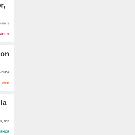
r,
prête à
VIDEO
ion
vouloir
WEB
la
es, des
IENCE