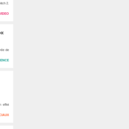
itch 2.
VIDEO
 «
evée de
IENCE
 effet
CIAUX