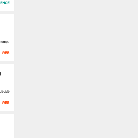
IENCE
e temps
WEB
n
 décidé
WEB