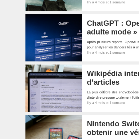
Il y a 4 mois et 1 semaine
ChatGPT : Ope
adulte mode »
Après plusieurs reports, OpenAI se
pour analyser les dangers liés à une
Il y a 4 mois et 1 semaine
Wikipédia inter
d’articles
La plus célèbre des encyclopédies
d’interdire presque totalement l’util
Il y a 4 mois et 1 semaine
Nintendo Switc
obtenir une vé