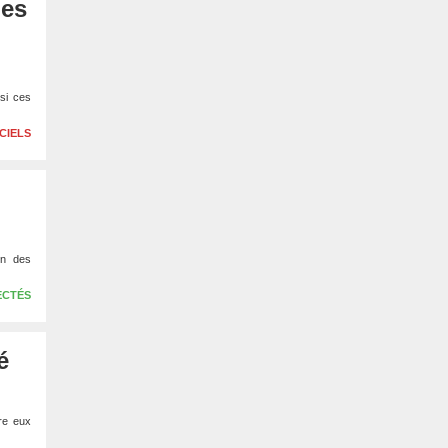
les
si ces
CIELS
un des
ECTÉS
é
re eux