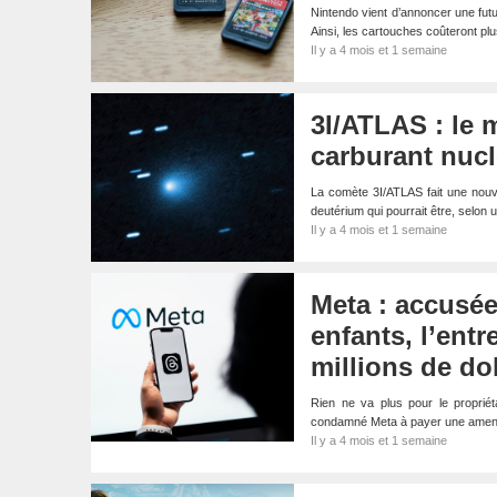
Nintendo vient d’annoncer une futu
Ainsi, les cartouches coûteront pl
Il y a 4 mois et 1 semaine
3I/ATLAS : le 
carburant nucl
La comète 3I/ATLAS fait une nouvel
deutérium qui pourrait être, selo
Il y a 4 mois et 1 semaine
Meta : accusée
enfants, l’ent
millions de do
Rien ne va plus pour le propri
condamné Meta à payer une amend
Il y a 4 mois et 1 semaine