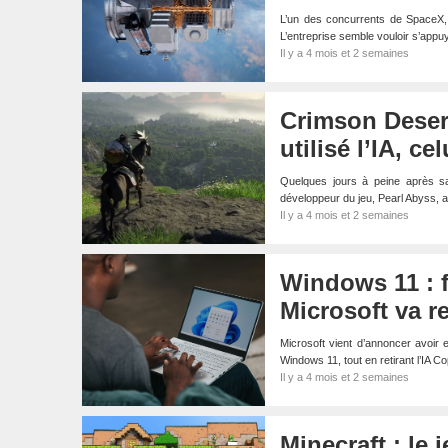
L’un des concurrents de SpaceX, 
L’entreprise semble vouloir s’appu
Il y a 4 mois et 2 semaines
Crimson Desert
utilisé l’IA, c
Quelques jours à peine après sa
développeur du jeu, Pearl Abyss, 
Il y a 4 mois et 2 semaines
Windows 11 : f
Microsoft va r
Microsoft vient d’annoncer avoir e
Windows 11, tout en retirant l’IA C
Il y a 4 mois et 2 semaines
Minecraft : le