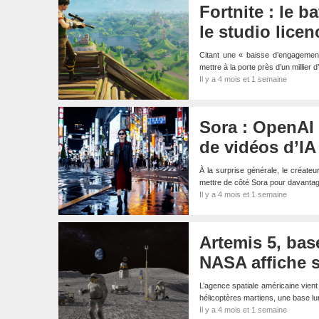
Fortnite : le b
le studio lice
Citant une « baisse d’engagement
mettre à la porte près d’un millier
Il y a 4 mois et 1 semaine
Sora : OpenAI
de vidéos d’IA
À la surprise générale, le créat
mettre de côté Sora pour davanta
Il y a 4 mois et 1 semaine
Artemis 5, base
NASA affiche 
L’agence spatiale américaine vien
hélicoptères martiens, une base lun
Il y a 4 mois et 1 semaine