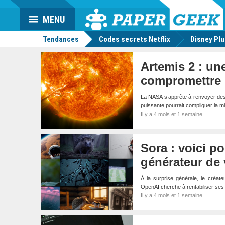
Da
Mo
Actu
MENU
geek
Tendances
Codes secrets Netflix
Disney Pl
Artemis 2 : une
compromettre 
La NASA s’apprête à renvoyer des a
puissante pourrait compliquer la 
Il y a 4 mois et 1 semaine
Sora : voici 
générateur de 
À la surprise générale, le créa
OpenAI cherche à rentabiliser se
Il y a 4 mois et 1 semaine