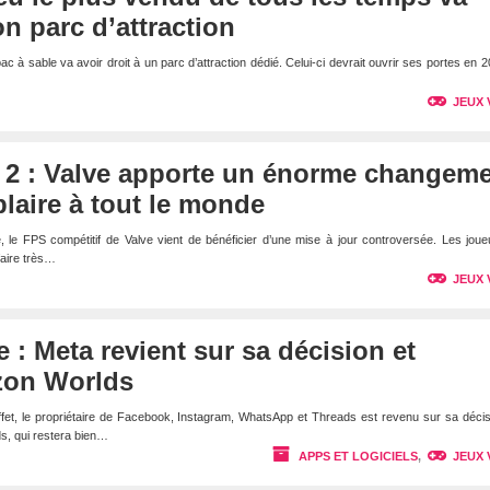
on parc d’attraction
c à sable va avoir droit à un parc d’attraction dédié. Celui-ci devrait ouvrir ses portes en 
JEUX 
e 2 : Valve apporte un énorme changem
plaire à tout le monde
, le FPS compétitif de Valve vient de bénéficier d’une mise à jour controversée. Les jou
faire très…
JEUX 
le : Meta revient sur sa décision et
zon Worlds
fet, le propriétaire de Facebook, Instagram, WhatsApp et Threads est revenu sur sa déci
s, qui restera bien…
APPS ET LOGICIELS
,
JEUX 