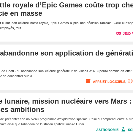
attle royale d’Epic Games coûte trop che
ncie en masse
 » sur son célèbre battle royale, Epic Games a pris une décision radicale. Celle-ci s’ap
 d’employés, tout…
JEUX 
 abandonne son application de générat
eur de ChatGPT abandonne son célèbre générateur de vidéos d’IA. OpenAI semble en effet 
ge se concentrer sur la…
APPS ET LOGICIELS
,
 lunaire, mission nucléaire vers Mars : 
ses ambitions
t de présenter son nouveau programme d’exploration spatiale. Celui-ci comprend, entre autr
aire ainsi que l’abandon de la station spatiale lunaire Lunar…
ASTRONOMIE
,
SC