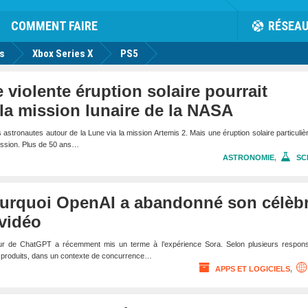
rk
Facebook
Twitter
Youtube
Notification
de
COMMENT FAIRE
RÉSEA
us
Xbox Series X
PS5
 violente éruption solaire pourrait
la mission lunaire de la NASA
stronautes autour de la Lune via la mission Artemis 2. Mais une éruption solaire particuli
mission. Plus de 50 ans…
ASTRONOMIE
,
SC
pourquoi OpenAI a abandonné son célèb
vidéo
teur de ChatGPT a récemment mis un terme à l’expérience Sora. Selon plusieurs respons
s produits, dans un contexte de concurrence…
APPS ET LOGICIELS
,