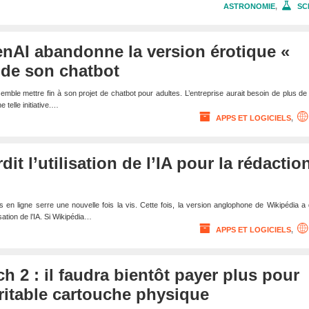
ASTRONOMIE
,
SC
nAI abandonne la version érotique «
 de son chatbot
mble mettre fin à son projet de chatbot pour adultes. L’entreprise aurait besoin de plus d
 telle initiative.…
APPS ET LOGICIELS
,
dit l’utilisation de l’IA pour la rédactio
 en ligne serre une nouvelle fois la vis. Cette fois, la version anglophone de Wikipédia a
isation de l’IA. Si Wikipédia…
APPS ET LOGICIELS
,
h 2 : il faudra bientôt payer plus pour
ritable cartouche physique