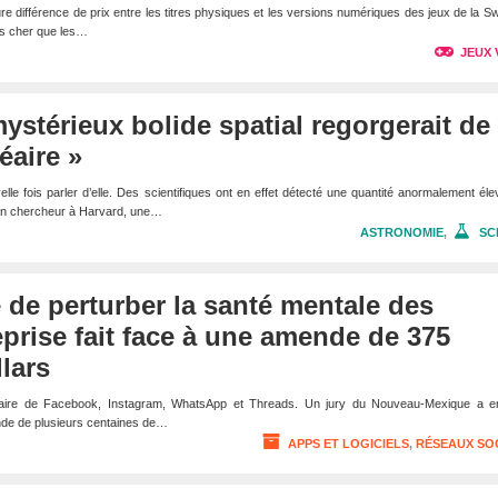
re différence de prix entre les titres physiques et les versions numériques des jeux de la Sw
us cher que les…
JEUX 
mystérieux bolide spatial regorgerait de
éaire »
le fois parler d’elle. Des scientifiques ont en effet détecté une quantité anormalement él
n un chercheur à Harvard, une…
ASTRONOMIE
,
SC
 de perturber la santé mentale des
reprise fait face à une amende de 375
llars
étaire de Facebook, Instagram, WhatsApp et Threads. Un jury du Nouveau-Mexique a en
e de plusieurs centaines de…
APPS ET LOGICIELS
,
RÉSEAUX SO