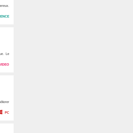
gereux.
IENCE
ue. Le
VIDEO
éliorer
PC