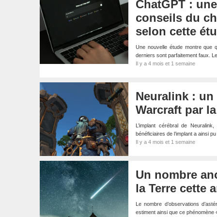
ChatGPT : une 
conseils du ch
selon cette ét
Une nouvelle étude montre que q
derniers sont parfaitement faux. L
Il y a 4 mois et 1 semaine
Neuralink : un 
Warcraft par l
L’implant cérébral de Neuralink
bénéficiaires de l’implant a ainsi 
Il y a 4 mois et 1 semaine
Un nombre ano
la Terre cette 
Le nombre d’observations d’asté
estiment ainsi que ce phénomène «