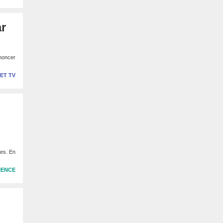
ar
nnoncer
 ET TV
mes. En
IENCE