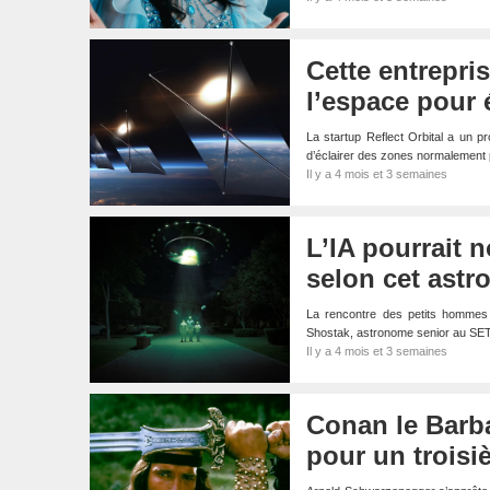
Cette entrepri
l’espace pour é
La startup Reflect Orbital a un pr
d’éclairer des zones normalement 
Il y a 4 mois et 3 semaines
L’IA pourrait n
selon cet ast
La rencontre des petits hommes ve
Shostak, astronome senior au SETI I
Il y a 4 mois et 3 semaines
Conan le Barb
pour un troisi