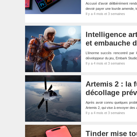
Accusé d’avoir délibérément rendu 
devoir payer une lourde amende, 
Il y a 4 mois et 3 semaines
Intelligence ar
et embauche de
L’énorme succès rencontré par le 
développeur du jeu, Embark Studio
Il y a 4 mois et 3 semaines
Artemis 2 : la 
décollage prév
Après avoir connu quelques probl
Artemis 2, qui vise à envoyer des
Il y a 4 mois et 3 semaines
Tinder mise to