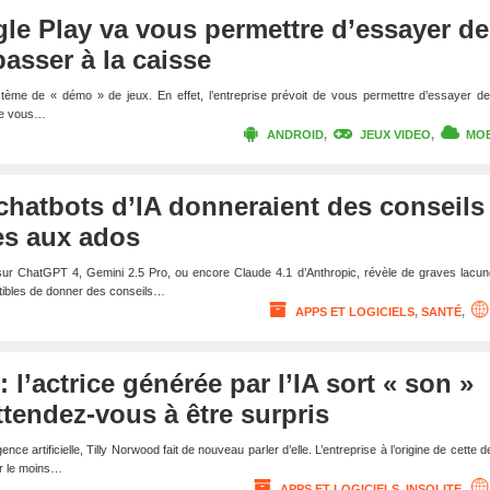
le Play va vous permettre d’essayer de
passer à la caisse
ème de « démo » de jeux. En effet, l’entreprise prévoit de vous permettre d’essayer de
 de vous…
ANDROID
,
JEUX VIDEO
,
MOB
s chatbots d’IA donneraient des conseils
es aux ados
 sur ChatGPT 4, Gemini 2.5 Pro, ou encore Claude 4.1 d’Anthropic, révèle de graves lacu
ptibles de donner des conseils…
APPS ET LOGICIELS
,
SANTÉ
,
 l’actrice générée par l’IA sort « son »
ttendez-vous à être surpris
ence artificielle, Tilly Norwood fait de nouveau parler d’elle. L’entreprise à l’origine de cette d
our le moins…
APPS ET LOGICIELS
,
INSOLITE
,