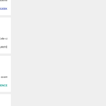
oisième
 GEEK
elle-ci
URITÉ
e avant
IENCE