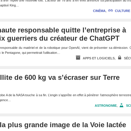
tirer l’épée une nouvelle fois. L’acteur de 78 ans a en effet annoncé sa participation au tr
 baptisé King…
CINÉMA
,
CULTURE
aute responsable quitte l’entreprise à
ix guerriers du créateur de ChatGPT
t responsable du matériel et de la robotique pour OpenAI, vient de présenter sa démission. C
 le Pentagone, qui permettrait l’utilisation…
APPS ET LOGICIELS
,
SÉC
lite de 600 kg va s’écraser sur Terre
robe A de la NASA touche à sa fin. L’engin s’apprête en effet à pénétrer l’atmosphère terrestr
’agence…
ASTRONOMIE
,
SC
 la plus grande image de la Voie lactée