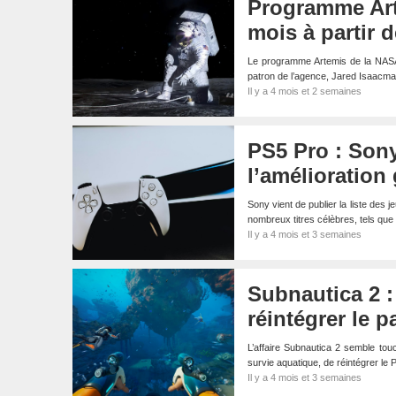
Programme Art
mois à partir 
Le programme Artemis de la NASA,
patron de l’agence, Jared Isaacm
Il y a 4 mois et 2 semaines
PS5 Pro : Sony
l’amélioratio
Sony vient de publier la liste des 
nombreux titres célèbres, tels q
Il y a 4 mois et 3 semaines
Subnautica 2 :
réintégrer le
L’affaire Subnautica 2 semble touc
survie aquatique, de réintégrer l
Il y a 4 mois et 3 semaines