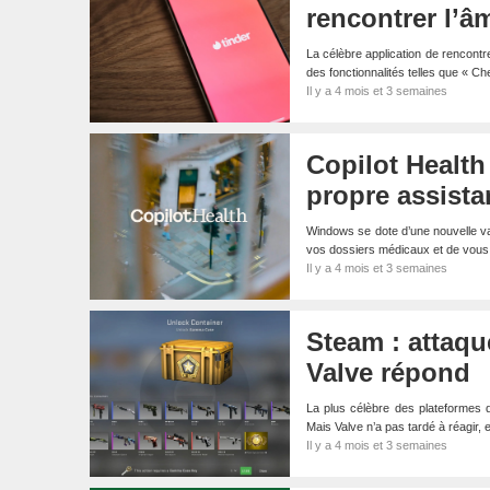
rencontrer l’
La célèbre application de rencontre 
des fonctionnalités telles que « 
Il y a 4 mois et 3 semaines
Copilot Health
propre assista
Windows se dote d’une nouvelle var
vos dossiers médicaux et de vous
Il y a 4 mois et 3 semaines
Steam : attaqu
Valve répond
La plus célèbre des plateformes 
Mais Valve n’a pas tardé à réagir, 
Il y a 4 mois et 3 semaines