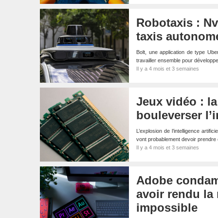
Robotaxis : Nv
taxis autonom
Bolt, une application de type Ube
travailler ensemble pour développe
Il y a 4 mois et 3 semaines
Jeux vidéo : l
bouleverser l’i
L’explosion de l’intelligence arti
vont probablement devoir prendre
Il y a 4 mois et 3 semaines
Adobe condamn
avoir rendu la
impossible