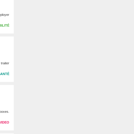
éployer
ILITÉ
traiter
SANTÉ
tboxes.
VIDEO