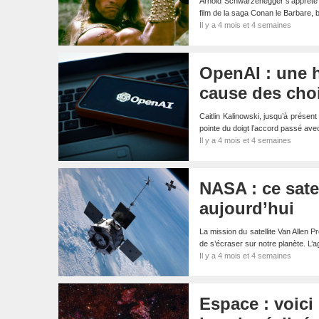
Arnold Schwarzenegger s’apprête à 
film de la saga Conan le Barbare,
Il y a 4 mois et 4 semaines
OpenAI : une h
cause des cho
Caitlin Kalinowski, jusqu’à présen
pointe du doigt l’accord passé avec
Il y a 4 mois et 4 semaines
NASA : ce satel
aujourd’hui
La mission du satellite Van Allen P
de s’écraser sur notre planète. L
Il y a 4 mois et 4 semaines
Espace : voici