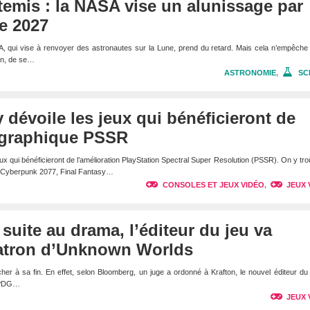
emis : la NASA vise un alunissage par
de 2027
 qui vise à renvoyer des astronautes sur la Lune, prend du retard. Mais cela n’empêche 
an, de se…
ASTRONOMIE
,
SC
 dévoile les jeux qui bénéficieront de
n graphique PSSR
jeux qui bénéficieront de l’amélioration PlayStation Spectral Super Resolution (PSSR). On y tr
ue Cyberpunk 2077, Final Fantasy…
CONSOLES ET JEUX VIDÉO
,
JEUX 
 suite au drama, l’éditeur du jeu va
 patron d’Unknown Worlds
her à sa fin. En effet, selon Bloomberg, un juge a ordonné à Krafton, le nouvel éditeur du
e PDG…
JEUX 