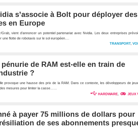
idia s’associe à Bolt pour déployer des
es en Europe
r/Grab, vient d’annoncer un potentiel partenariat avec Nvidia. Les deux entreprises prévo
r une flotte de robotaxis sur le sol européen.…
TRANSPORT
,
VO
a pénurie de RAM est-elle en train de
ndustrie ?
ficielle provoque une hausse des prix de la RAM. Dans ce contexte, les développeurs de jeu
 des mesures pour limiter la casse……
HARDWARE
,
JEUX 
é à payer 75 millions de dollars pour
 résiliation de ses abonnements presqu