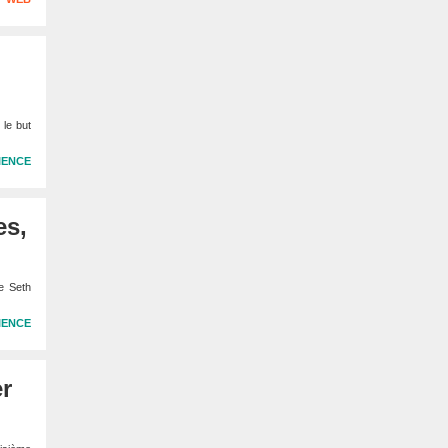
 le but
IENCE
es,
re Seth
IENCE
r