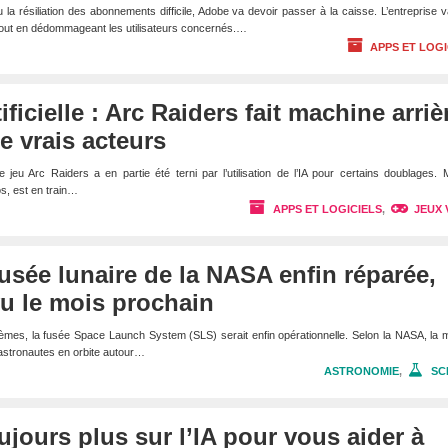
la résiliation des abonnements difficile, Adobe va devoir passer à la caisse. L’entreprise v
tout en dédommageant les utilisateurs concernés.…
APPS ET LOGI
tificielle : Arc Raiders fait machine arriè
 vrais acteurs
jeu Arc Raiders a en partie été terni par l’utilisation de l’IA pour certains doublages. 
s, est en train…
APPS ET LOGICIELS
,
JEUX 
fusée lunaire de la NASA enfin réparée,
u le mois prochain
èmes, la fusée Space Launch System (SLS) serait enfin opérationnelle. Selon la NASA, la 
 astronautes en orbite autour…
ASTRONOMIE
,
SC
ujours plus sur l’IA pour vous aider à