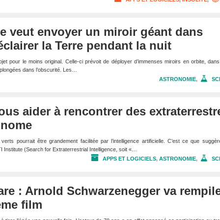
se veut envoyer un miroir géant dans
clairer la Terre pendant la nuit
ojet pour le moins original. Celle-ci prévoit de déployer d’immenses miroirs en orbite, dans
plongées dans l’obscurité. Les…
ASTRONOMIE
,
SC
ous aider à rencontrer des extraterrestr
ronome
rts pourrait être grandement facilitée par l’intelligence artificielle. C’est ce que suggè
nstitute (Search for Extraterrestrial Intelligence, soit «…
APPS ET LOGICIELS
,
ASTRONOMIE
,
SC
are : Arnold Schwarzenegger va rempile
ème film