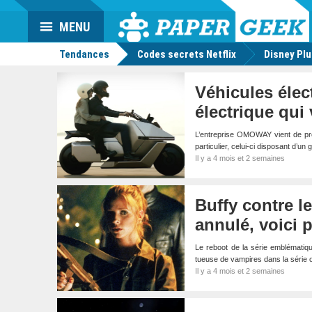
Da
Mo
Actu
MENU
geek
Tendances
Codes secrets Netflix
Disney Pl
Véhicules élec
électrique qu
L’entreprise OMOWAY vient de prése
particulier, celui-ci disposant d’u
Il y a 4 mois et 2 semaines
Buffy contre le
annulé, voici 
Le reboot de la série emblématiqu
tueuse de vampires dans la série o
Il y a 4 mois et 2 semaines