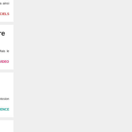
a ainsi
CIELS
re
Mais le
VIDEO
mission
IENCE