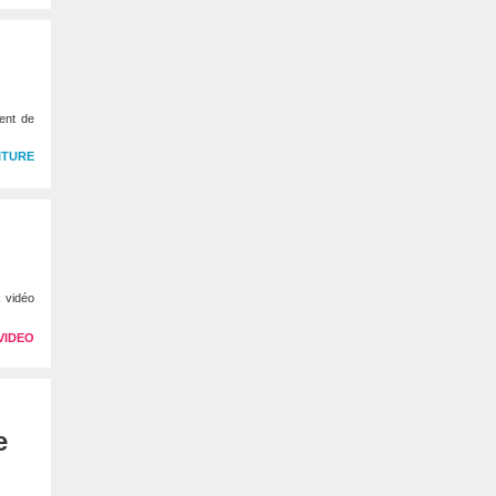
ient de
ITURE
x vidéo
VIDEO
e