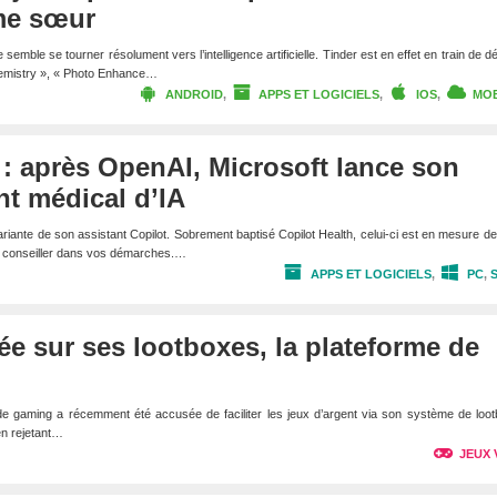
âme sœur
semble se tourner résolument vers l’intelligence artificielle. Tinder est en effet en train de d
Chemistry », « Photo Enhance…
ANDROID
,
APPS ET LOGICIELS
,
IOS
,
MOB
 : après OpenAI, Microsoft lance son
nt médical d’IA
iante de son assistant Copilot. Sobrement baptisé Copilot Health, celui-ci est en mesure de 
 conseiller dans vos démarches.…
APPS ET LOGICIELS
,
PC
,
ée sur ses lootboxes, la plateforme de
de gaming a récemment été accusée de faciliter les jeux d’argent via son système de loo
en rejetant…
JEUX 