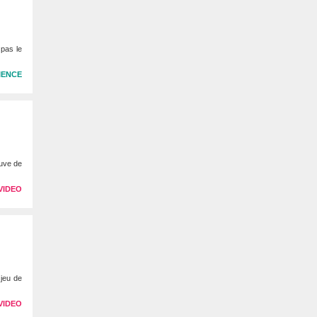
pas le
IENCE
ouve de
VIDEO
 jeu de
VIDEO