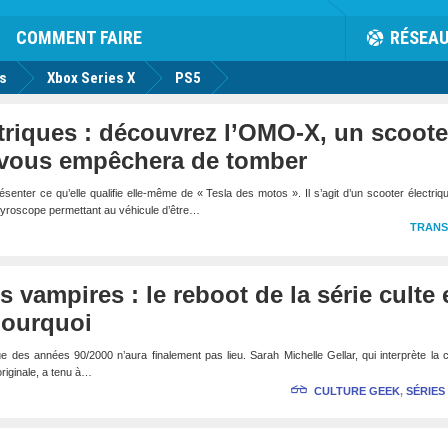
rk
Facebook
Twitter
Youtube
Notification
de
COMMENT FAIRE
RÉSEA
us
Xbox Series X
PS5
triques : découvrez l’OMO-X, un scoote
i vous empêchera de tomber
nter ce qu’elle qualifie elle-même de « Tesla des motos ». Il s’agit d’un scooter électriq
n gyroscope permettant au véhicule d’être…
TRAN
s vampires : le reboot de la série culte 
pourquoi
e des années 90/2000 n’aura finalement pas lieu. Sarah Michelle Gellar, qui interprète la 
riginale, a tenu à…
CULTURE GEEK
,
SÉRIES