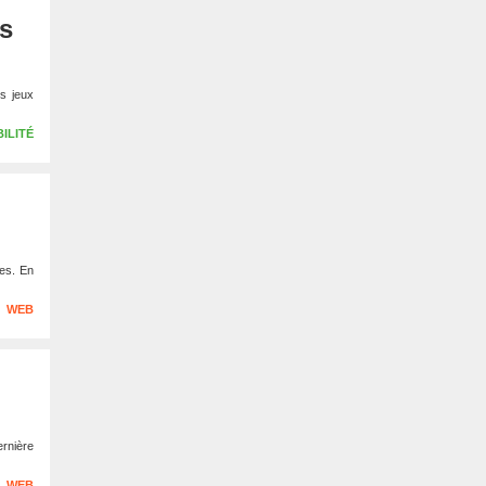
s
s jeux
ILITÉ
nes. En
WEB
ernière
WEB