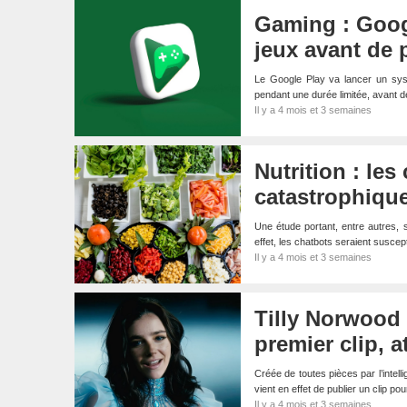
Gaming : Goog
jeux avant de 
Le Google Play va lancer un syst
pendant une durée limitée, avant
Il y a 4 mois et 3 semaines
Nutrition : le
catastrophiqu
Une étude portant, entre autres,
effet, les chatbots seraient susce
Il y a 4 mois et 3 semaines
Tilly Norwood :
premier clip, a
Créée de toutes pièces par l’intellig
vient en effet de publier un clip p
Il y a 4 mois et 3 semaines