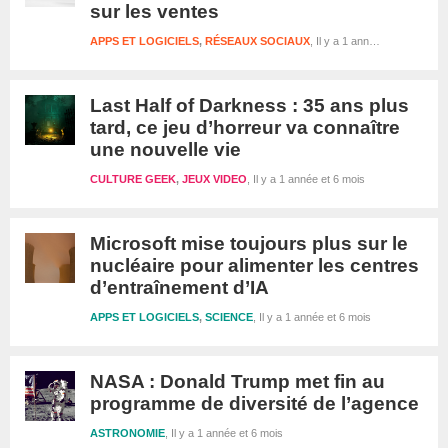
sur les ventes
APPS ET LOGICIELS
,
RÉSEAUX SOCIAUX
Il y a 1 année et 6 mois
Last Half of Darkness : 35 ans plus
tard, ce jeu d’horreur va connaître
une nouvelle vie
CULTURE GEEK
,
JEUX VIDEO
Il y a 1 année et 6 mois
Microsoft mise toujours plus sur le
nucléaire pour alimenter les centres
d’entraînement d’IA
APPS ET LOGICIELS
,
SCIENCE
Il y a 1 année et 6 mois
NASA : Donald Trump met fin au
programme de diversité de l’agence
ASTRONOMIE
Il y a 1 année et 6 mois