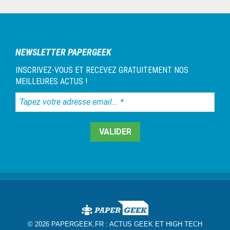
Barre
latérale
1
NEWSLETTER PAPERGEEK
INSCRIVEZ-VOUS ET RECEVEZ GRATUITEMENT NOS
MEILLEURES ACTUS !
Tapez
votre
adresse
email...
*
© 2026 PAPERGEEK.FR :
ACTUS GEEK ET HIGH TECH