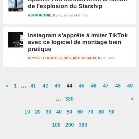
de l’explosion du Starship
ASTRONOMIE
Il y a 1 année et 6 mois
Instagram s’apprête à imiter TikTok
avec ce logiciel de montage bien
pratique
APPS ET LOGICIELS
,
RÉSEAUX SOCIAUX
Il y a 1 année et 6 mois
Interim
…
<
Go
1
Go
41
Go
42
Go
43
Go
44
Go
45
Go
46
Go
47
Go
48
Go
49
pages
to
to
to
to
to
to
to
to
to
to
Interim
…
Go
320
>
omitted
page
page
page
page
page
page
page
page
page
page
pages
to
10
20
30
40
50
60
70
80
90
omitted
page
100
200
300