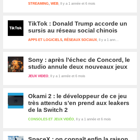
STREAMING
,
WEB
Il y a 1 année et 6 mois
TikTok : Donald Trump accorde un
sursis au réseau social chinois
APPS ET LOGICIELS
,
RÉSEAUX SOCIAUX
Il y a 1 année et 6 mois
Sony : après l’échec de Concord, le
studio annule deux nouveaux jeux
JEUX VIDEO
Il y a 1 année et 6 mois
Okami 2 : le développeur de ce jeu
très attendu s’en prend aux leakers
de la Switch 2
CONSOLES ET JEUX VIDÉO
Il y a 1 année et 6 mois
SpaceX : on connaît enfin la raison