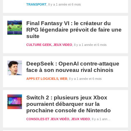
TRANSPORT
Il y a 1 année et 6 mois
Final Fantasy VI : le créateur du
RPG légendaire prévoit de faire une
suite
CULTURE GEEK
,
JEUX VIDEO
Il y a 1 année et 6 mois
DeepSeek : OpenAI contre-attaque
face à son nouveau rival chinois
APPS ET LOGICIELS
,
WEB
Il y a 1 année et 6 mois
Switch 2 : plusieurs jeux Xbox
pourraient débarquer sur la
prochaine console de Nintendo
CONSOLES ET JEUX VIDÉO
,
JEUX VIDEO
Il y a 1 année et 6 mois