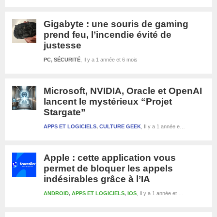
Gigabyte : une souris de gaming
prend feu, l’incendie évité de
justesse
PC
,
SÉCURITÉ
Il y a 1 année et 6 mois
Microsoft, NVIDIA, Oracle et OpenAI
lancent le mystérieux “Projet
Stargate”
APPS ET LOGICIELS
,
CULTURE GEEK
Il y a 1 année et 6 mois
Apple : cette application vous
permet de bloquer les appels
indésirables grâce à l’IA
ANDROID
,
APPS ET LOGICIELS
,
IOS
Il y a 1 année et 6 mois