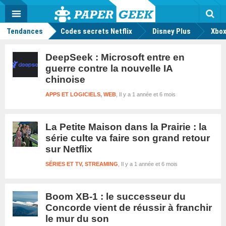
geek
Push
Dark
Facebook
Twitter
Youtube
Notification
MENU
Mode
Actu
geek
Rec
Tendances
Codes secrets Netflix
Disney Plus
Xbox
DeepSeek : Microsoft entre en
guerre contre la nouvelle IA
chinoise
APPS ET LOGICIELS
,
WEB
Il y a 1 année et 6 mois
La Petite Maison dans la Prairie : la
série culte va faire son grand retour
sur Netflix
SÉRIES ET TV
,
STREAMING
Il y a 1 année et 6 mois
Boom XB-1 : le successeur du
Concorde vient de réussir à franchir
le mur du son