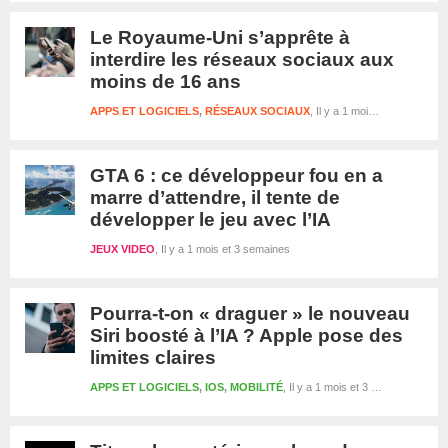
Le Royaume-Uni s’apprête à
interdire les réseaux sociaux aux
moins de 16 ans
APPS ET LOGICIELS
,
RÉSEAUX SOCIAUX
Il y a 1 mois et 3 semaines
GTA 6 : ce développeur fou en a
marre d’attendre, il tente de
développer le jeu avec l’IA
JEUX VIDEO
Il y a 1 mois et 3 semaines
Pourra-t-on « draguer » le nouveau
Siri boosté à l’IA ? Apple pose des
limites claires
APPS ET LOGICIELS
,
IOS
,
MOBILITÉ
Il y a 1 mois et 3 semaines