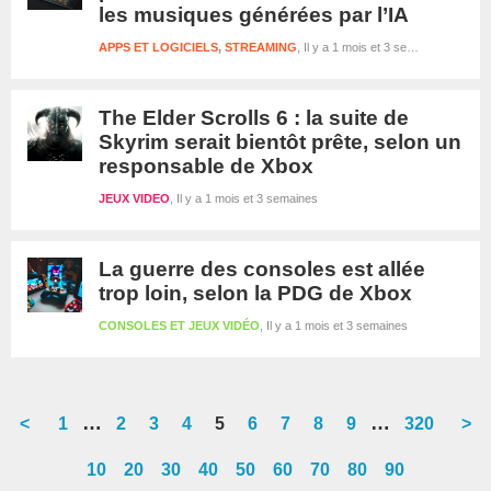
les musiques générées par l’IA
APPS ET LOGICIELS
,
STREAMING
Il y a 1 mois et 3 semaines
The Elder Scrolls 6 : la suite de
Skyrim serait bientôt prête, selon un
responsable de Xbox
JEUX VIDEO
Il y a 1 mois et 3 semaines
La guerre des consoles est allée
trop loin, selon la PDG de Xbox
CONSOLES ET JEUX VIDÉO
Il y a 1 mois et 3 semaines
Interim
Interim
…
…
<
Go
1
Go
2
Go
3
Go
4
Go
5
Go
6
Go
7
Go
8
Go
9
Go
320
>
pages
pages
to
to
to
to
to
to
to
to
to
to
10
20
30
40
50
60
70
80
90
omitted
omitted
page
page
page
page
page
page
page
page
page
page