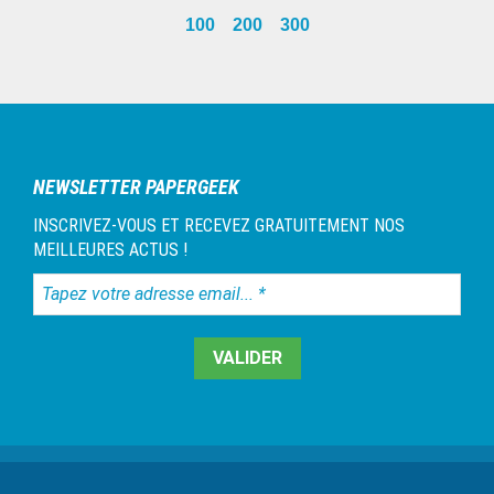
100
200
300
Barre
latérale
1
NEWSLETTER PAPERGEEK
INSCRIVEZ-VOUS ET RECEVEZ GRATUITEMENT NOS
MEILLEURES ACTUS !
Tapez
votre
adresse
email...
*