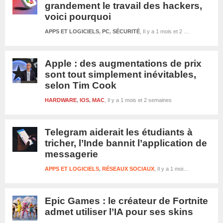
grandement le travail des hackers,
voici pourquoi
APPS ET LOGICIELS
,
PC
,
SÉCURITÉ
Il y a 1 mois et 2 semaines
Apple : des augmentations de prix
sont tout simplement inévitables,
selon Tim Cook
HARDWARE
,
IOS
,
MAC
Il y a 1 mois et 2 semaines
Telegram aiderait les étudiants à
tricher, l’Inde bannit l’application de
messagerie
APPS ET LOGICIELS
,
RÉSEAUX SOCIAUX
Il y a 1 mois et 3 semaines
Epic Games : le créateur de Fortnite
admet utiliser l’IA pour ses skins