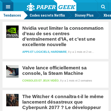
geek
Push
Dark
Facebook
Twitter
Youtube
Notification
MENU
Mode
Actu
geek
Rec
Tendances
Codes secrets Netflix
Disney Plus
Xbox
Nvidia veut limiter la consommation
d’eau de ses centres
d’entraînement d’IA, et c’est une
excellente nouvelle
APPS ET LOGICIELS
,
HARDWARE
Il y a 1 mois et 2 semaines
Valve lance officiellement sa
console, la Steam Machine
CONSOLES ET JEUX VIDÉO
Il y a 1 mois et 2 semaines
The Witcher 4 connaîtra-t-il le même
lancement désastreux que
Cyberpunk 2077 ? Le développeur