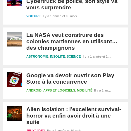
Cybertruck de police, son style va
vous surprendre
VOITURE
Il y a 1 année et 10 mois
La NASA veut construire des
colonies martiennes en utilisant…
des champignons
ASTRONOMIE
,
INSOLITE
,
SCIENCE
Il y a 1 année et 10 mois
Google va devoir ouvrir son Play
Store à la concurrence
ANDROID
,
APPS ET LOGICIELS
,
MOBILITÉ
Il y a 1 année et 10 mois
Alien Isolation : l’excellent survival-
horror va enfin avoir droit à une
suite
JEUX VIDEO
Il y a 1 année et 10 mois