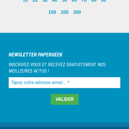
10
20
30
40
50
60
70
80
90
omitted
page
100
200
300
Barre
latérale
1
NEWSLETTER PAPERGEEK
INSCRIVEZ-VOUS ET RECEVEZ GRATUITEMENT NOS
MEILLEURES ACTUS !
Tapez
votre
adresse
email...
*