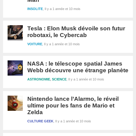
INSOLITE
Il y a 1 année et 10 mois
Tesla : Elon Musk dévoile son futur
robotaxi, le Cybercab
VOITURE
Il y a 1 année et 10 mois
NASA : le télescope spatial James
Webb découvre une étrange planète
ASTRONOMIE
,
SCIENCE
Il y a 1 année et 10 mois
Nintendo lance l’Alarmo, le réveil
ultime pour les fans de Mario et
Zelda
CULTURE GEEK
Il y a 1 année et 10 mois