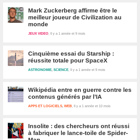
Mark Zuckerberg affirme être le
meilleur joueur de Civilization au
monde
JEUX VIDEO
Il y a 1 année et 9 mois
Cinquième essai du Starship :
réussite totale pour SpaceX
ASTRONOMIE
,
SCIENCE
Il y a 1 année et 9 mois
Wikipédia entre en guerre contre les
contenus générés par l’IA
APPS ET LOGICIELS
,
WEB
Il y a 1 année et 10 mois
Insolite : des chercheurs ont réussi
à fabriquer le lance-toile de Spider-
Man