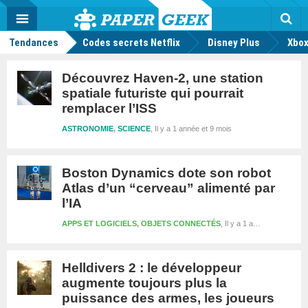
geek
Push
Dark
Facebook
Twitter
Youtube
Notification
MENU
Mode
Actu
geek
Rec
Tendances
Codes secrets Netflix
Disney Plus
Xbox
Découvrez Haven-2, une station
spatiale futuriste qui pourrait
remplacer l’ISS
ASTRONOMIE
,
SCIENCE
Il y a 1 année et 9 mois
Boston Dynamics dote son robot
Atlas d’un “cerveau” alimenté par
l’IA
APPS ET LOGICIELS
,
OBJETS CONNECTÉS
Il y a 1 année et 9 mois
Helldivers 2 : le développeur
augmente toujours plus la
puissance des armes, les joueurs