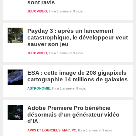
sont ravis
JEUX VIDEO
Il y a 1 année et 9 mois
Payday 3 : après un lancement
catastrophique, le développeur veut
sauver son jeu
JEUX VIDEO
Il y a 1 année et 9 mois
ESA : cette image de 208 gigapixels
cartographie 14 millions de galaxies
ASTRONOMIE
Il y a 1 année et 9 mois
Adobe Premiere Pro bénéficie
désormais d’un générateur vidéo
d’IA
APPS ET LOGICIELS
,
MAC
,
PC
Il y a 1 année et 9 mois