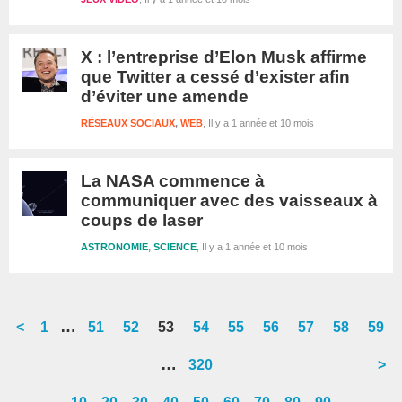
X : l’entreprise d’Elon Musk affirme
que Twitter a cessé d’exister afin
d’éviter une amende
RÉSEAUX SOCIAUX
,
WEB
Il y a 1 année et 10 mois
La NASA commence à
communiquer avec des vaisseaux à
coups de laser
ASTRONOMIE
,
SCIENCE
Il y a 1 année et 10 mois
Interim
…
<
Go
1
Go
51
Go
52
Go
53
Go
54
Go
55
Go
56
Go
57
Go
58
Go
59
pages
to
to
to
to
to
to
to
to
to
to
Interim
…
Go
320
>
omitted
page
page
page
page
page
page
page
page
page
page
pages
to