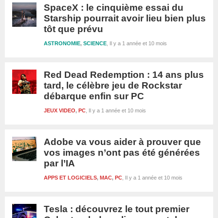
SpaceX : le cinquième essai du
Starship pourrait avoir lieu bien plus
tôt que prévu
ASTRONOMIE
,
SCIENCE
Il y a 1 année et 10 mois
Red Dead Redemption : 14 ans plus
tard, le célèbre jeu de Rockstar
débarque enfin sur PC
JEUX VIDEO
,
PC
Il y a 1 année et 10 mois
Adobe va vous aider à prouver que
vos images n’ont pas été générées
par l’IA
APPS ET LOGICIELS
,
MAC
,
PC
Il y a 1 année et 10 mois
Tesla : découvrez le tout premier