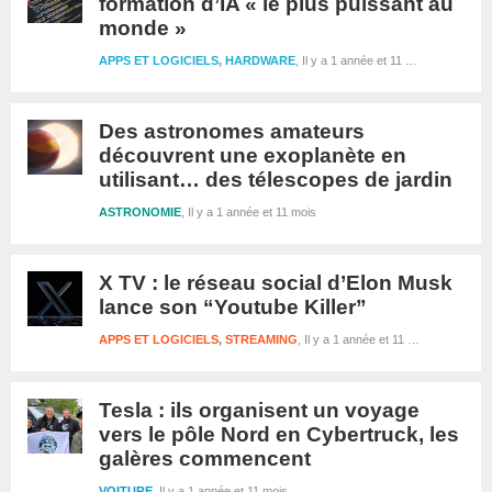
formation d’IA « le plus puissant au
monde »
APPS ET LOGICIELS
,
HARDWARE
Il y a 1 année et 11 mois
Des astronomes amateurs
découvrent une exoplanète en
utilisant… des télescopes de jardin
ASTRONOMIE
Il y a 1 année et 11 mois
X TV : le réseau social d’Elon Musk
lance son “Youtube Killer”
APPS ET LOGICIELS
,
STREAMING
Il y a 1 année et 11 mois
Tesla : ils organisent un voyage
vers le pôle Nord en Cybertruck, les
galères commencent
VOITURE
Il y a 1 année et 11 mois