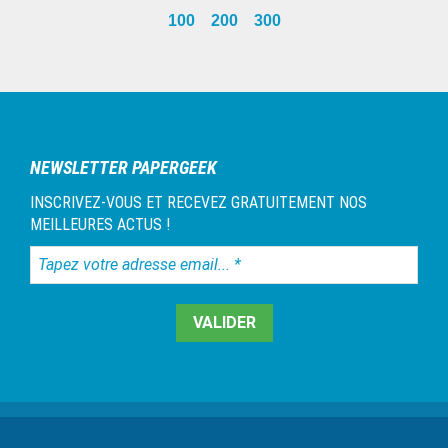
100
200
300
Barre
latérale
1
NEWSLETTER PAPERGEEK
INSCRIVEZ-VOUS ET RECEVEZ GRATUITEMENT NOS
MEILLEURES ACTUS !
Tapez
votre
adresse
email...
*