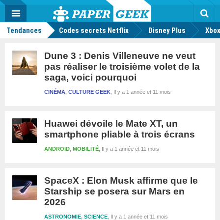
geek
Push
Dark
Facebook
Twitter
Youtube
Notification
MENU
Mode
Actu
geek
Rec
Tendances
Codes secrets Netflix
Disney Plus
Xbox
Dune 3 : Denis Villeneuve ne veut
pas réaliser le troisième volet de la
saga, voici pourquoi
CINÉMA
,
CULTURE GEEK
Il y a 1 année et 11 mois
Huawei dévoile le Mate XT, un
smartphone pliable à trois écrans
ANDROID
,
MOBILITÉ
Il y a 1 année et 11 mois
SpaceX : Elon Musk affirme que le
Starship se posera sur Mars en
2026
ASTRONOMIE
,
SCIENCE
Il y a 1 année et 11 mois