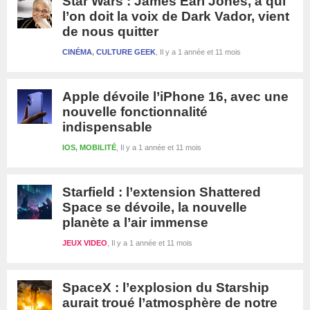
Star Wars : James Earl Jones, à qui
l’on doit la voix de Dark Vador, vient
de nous quitter
CINÉMA
,
CULTURE GEEK
Il y a 1 année et 11 mois
Apple dévoile l’iPhone 16, avec une
nouvelle fonctionnalité
indispensable
IOS
,
MOBILITÉ
Il y a 1 année et 11 mois
Starfield : l’extension Shattered
Space se dévoile, la nouvelle
planète a l’air immense
JEUX VIDEO
Il y a 1 année et 11 mois
SpaceX : l’explosion du Starship
aurait troué l’atmosphère de notre