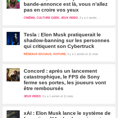
bande-annonce est là, vous n’allez
pas en croire vos yeux
CINÉMA
,
CULTURE GEEK
,
JEUX VIDEO
Il y a 1 année et 11 mois
Tesla : Elon Musk pratiquerait le
shadow-banning sur les personnes
qui critiquent son Cybertruck
RÉSEAUX SOCIAUX
,
VOITURE
Il y a 1 année et 11 mois
Concord : après un lancement
catastrophique, le FPS de Sony
ferme ses portes, les joueurs vont
être remboursés
JEUX VIDEO
Il y a 1 année et 11 mois
xAI : Elon Musk lance le système de