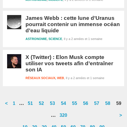
James Webb : cette lune d’Uranus
pourrait contenir un immense océan
d’eau liquide
ASTRONOMIE
,
SCIENCE
Il y a 2 années et 1 semaine
X (Twitter) : Elon Musk compte
utiliser vos tweets afin d’entraîner
son IA
RÉSEAUX SOCIAUX
,
WEB
Il y a 2 années et 1 semaine
Interim
…
<
Go
1
Go
51
Go
52
Go
53
Go
54
Go
55
Go
56
Go
57
Go
58
Go
59
pages
to
to
to
to
to
to
to
to
to
to
Interim
…
Go
320
>
omitted
page
page
page
page
page
page
page
page
page
page
pages
to