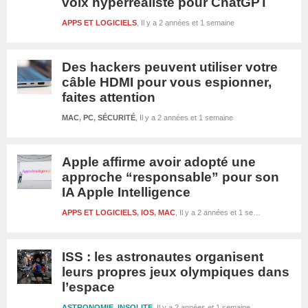
voix hyperréaliste pour ChatGPT
APPS ET LOGICIELS
Il y a 2 années et 1 semaine
Des hackers peuvent utiliser votre
câble HDMI pour vous espionner,
faites attention
MAC
,
PC
,
SÉCURITÉ
Il y a 2 années et 1 semaine
Apple affirme avoir adopté une
approche “responsable” pour son
IA Apple Intelligence
APPS ET LOGICIELS
,
IOS
,
MAC
Il y a 2 années et 1 semaine
ISS : les astronautes organisent
leurs propres jeux olympiques dans
l’espace
ASTRONOMIE
,
INSOLITE
Il y a 2 années et 1 semaine