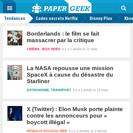
geek
Push
Dark
Facebook
Twitter
Youtube
Notification
MENU
Mode
Actu
geek
Rec
Tendances
Codes secrets Netflix
Disney Plus
Xbox
Borderlands : le film se fait
massacrer par la critique
CINÉMA
,
JEUX VIDEO
Il y a 1 année et 12 mois
La NASA repousse une mission
SpaceX à cause du désastre du
Starliner
ASTRONOMIE
,
TRANSPORT
Il y a 1 année et 12 mois
X (Twitter) : Elon Musk porte plainte
contre les annonceurs pour «
boycott illégal »
RÉSEAUX SOCIAUX
,
WEB
Il y a 2 années et 2 heures