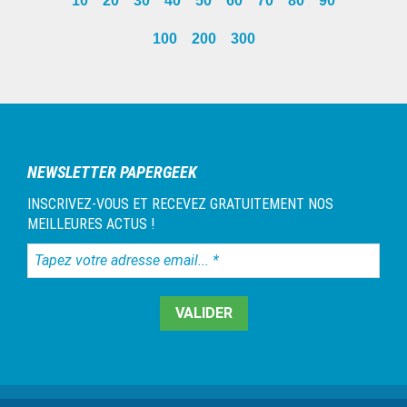
10
20
30
40
50
60
70
80
90
omitted
page
100
200
300
Barre
latérale
1
NEWSLETTER PAPERGEEK
INSCRIVEZ-VOUS ET RECEVEZ GRATUITEMENT NOS
MEILLEURES ACTUS !
Tapez
votre
adresse
email...
*