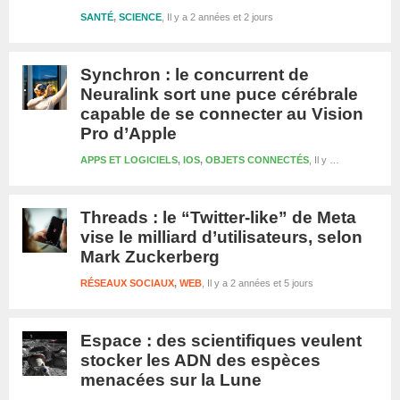
SANTÉ
,
SCIENCE
Il y a 2 années et 2 jours
Synchron : le concurrent de
Neuralink sort une puce cérébrale
capable de se connecter au Vision
Pro d’Apple
APPS ET LOGICIELS
,
IOS
,
OBJETS CONNECTÉS
Il y a 2 années et 2 jours
Threads : le “Twitter-like” de Meta
vise le milliard d’utilisateurs, selon
Mark Zuckerberg
RÉSEAUX SOCIAUX
,
WEB
Il y a 2 années et 5 jours
Espace : des scientifiques veulent
stocker les ADN des espèces
menacées sur la Lune