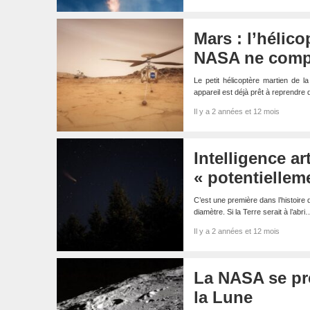
Mars : l’hélico
NASA ne compt
Le petit hélicoptère martien de la
appareil est déjà prêt à reprendre
Il y a 2 années et 12 mois
Intelligence ar
« potentiellem
C’est une première dans l’histoire 
diamètre. Si la Terre serait à l’abri
Il y a 2 années et 12 mois
La NASA se pré
la Lune