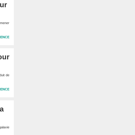
ur
e mener
IENCE
our
duit de
IENCE
la
galaxie