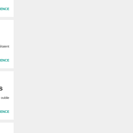
IENCE
taient
IENCE
s
 oublie
IENCE