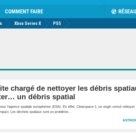
rk
Facebook
Twitter
Youtube
Notification
de
COMMENT FAIRE
RÉSEA
us
Xbox Series X
PS5
ite chargé de nettoyer les débris spatia
ter… un débris spatial
pour l’agence spatiale européenne (ESA). En effet, Clearspace-1, un engin censé nettoyer l
un impact. Les déchets spatiaux sont un problème…
ASTRO