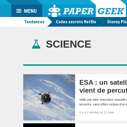
Da
Mo
Actu
MENU
geek
Tendances
Codes secrets Netflix
Disney Pl
SCIENCE
ESA : un satell
vient de percu
Voilà une bien mauvaise nouvelle 
terrestre, vient d’être victime d’
Il y a 2 années et 11 mois