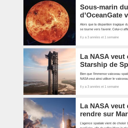
Sous-marin du 
d’OceanGate v
Alors que la disparition tragique
se tourne vers l’avenir. Celui-ci af
Il y a 3 années et 1 semaine
La NASA veut c
Starship de Sp
Bien que l’immense vaisseau spatia
NASA veut ainsi utiliser le vaissea
Il y a 3 années et 1 semaine
La NASA veut 
rendre sur Mar
L’agence spatiale vient de choisir