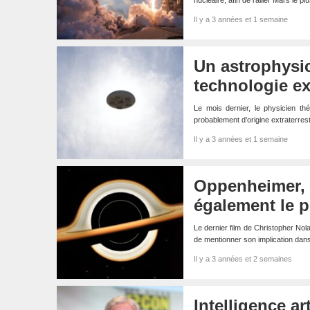
nucléaire, afin de rallier Mars le 
Il y a 3 années et 1 semaine
Un astrophysic
technologie ex
Le mois dernier, le physicien th
probablement d’origine extraterres
Il y a 3 années et 1 semaine
Oppenheimer, l
également le p
Le dernier film de Christopher No
de mentionner son implication dan
Il y a 3 années et 2 semaines
Intelligence a