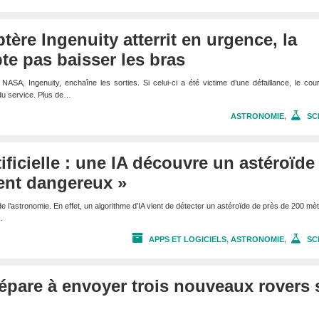
ptère Ingenuity atterrit en urgence, la
e pas baisser les bras
 NASA, Ingenuity, enchaîne les sorties. Si celui-ci a été victime d’une défaillance, le co
 du service. Plus de…
ASTRONOMIE
,
SC
tificielle : une IA découvre un astéroïde
ent dangereux »
de l’astronomie. En effet, un algorithme d’IA vient de détecter un astéroïde de près de 200 mè
…
APPS ET LOGICIELS
,
ASTRONOMIE
,
SC
pare à envoyer trois nouveaux rovers 