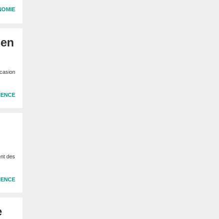
NOMIE
 en
ccasion
IENCE
ent des
IENCE
e