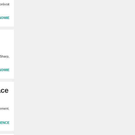
prévoit
NOMIE
 Sharp,
NOMIE
ace
dement.
IENCE