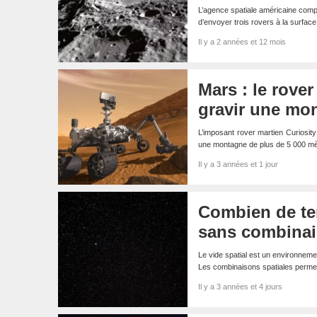
L’agence spatiale américaine comp
d’envoyer trois rovers à la surface
Il y a 2 années et 12 mois
Mars : le rover
gravir une mo
L’imposant rover martien Curiosity
une montagne de plus de 5 000 mè
Il y a 3 années et 1 jour
Combien de te
sans combinai
Le vide spatial est un environneme
Les combinaisons spatiales permet
Il y a 3 années et 4 jours