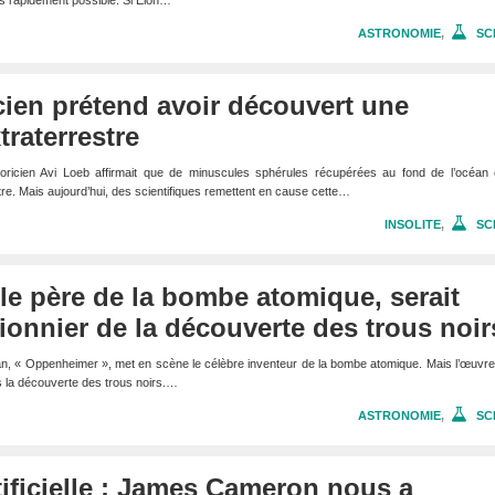
plus rapidement possible. Si Elon…
ASTRONOMIE
,
SC
ien prétend avoir découvert une
traterrestre
éoricien Avi Loeb affirmait que de minuscules sphérules récupérées au fond de l’océan é
tre. Mais aujourd’hui, des scientifiques remettent en cause cette…
INSOLITE
,
SC
e père de la bombe atomique, serait
ionnier de la découverte des trous noir
lan, « Oppenheimer », met en scène le célèbre inventeur de la bombe atomique. Mais l’œuvre
s la découverte des trous noirs.…
ASTRONOMIE
,
SC
rtificielle : James Cameron nous a