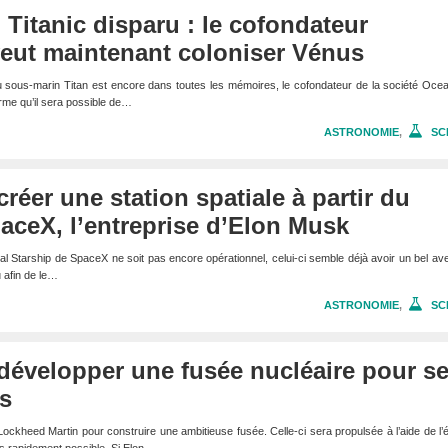
Titanic disparu : le cofondateur
eut maintenant coloniser Vénus
 du sous-marin Titan est encore dans toutes les mémoires, le cofondateur de la société Oc
firme qu’il sera possible de…
ASTRONOMIE
,
SC
réer une station spatiale à partir du
aceX, l’entreprise d’Elon Musk
l Starship de SpaceX ne soit pas encore opérationnel, celui-ci semble déjà avoir un bel ave
u afin de le…
ASTRONOMIE
,
SC
développer une fusée nucléaire pour s
s
 Lockheed Martin pour construire une ambitieuse fusée. Celle-ci sera propulsée à l’aide de l’