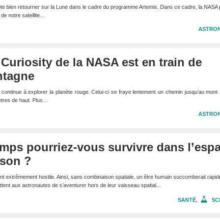
te bien retourner sur la Lune dans le cadre du programme Artemis. Dans ce cadre, la NASA 
 de notre satellite…
ASTRO
 Curiosity de la NASA est en train de
ntagne
 continue à explorer la planète rouge. Celui-ci se fraye lentement un chemin jusqu’au mont
tres de haut. Plus…
ASTRO
mps pourriez-vous survivre dans l’esp
son ?
nt extrêmement hostile. Ainsi, sans combinaison spatiale, un être humain succomberait rapi
tent aux astronautes de s’aventurer hors de leur vaisseau spatial…
SANTÉ
,
SC