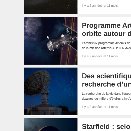
Il y a 2 années et 11 mois
Programme Arte
orbite autour 
L’ambitieux programme Artemis de l
de la mission Artemis 4, la NASA
Il y a 2 années et 11 mois
Des scientifiqu
recherche d’une
La recherche de la vie dans l’espa
dizaines de milliers d’étoiles afin 
Il y a 2 années et 11 mois
Starfield : se