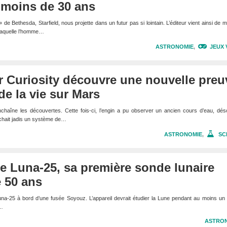
 moins de 30 ans
de Bethesda, Starfield, nous projette dans un futur pas si lointain. L’éditeur vient ainsi de m
 laquelle l’homme…
ASTRONOMIE
,
JEUX 
r Curiosity découvre une nouvelle preu
de la vie sur Mars
chaîne les découvertes. Cette fois-ci, l’engin a pu observer un ancien cours d’eau, dés
chait jadis un système de…
ASTRONOMIE
,
SC
e Luna-25, sa première sonde lunaire
 50 ans
Luna-25 à bord d’une fusée Soyouz. L’appareil devrait étudier la Lune pendant au moins un
à…
ASTRO