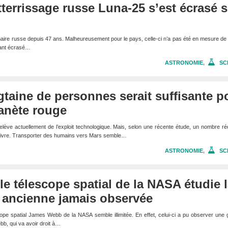
terrissage russe Luna-25 s’est écrasé s
unaire russe depuis 47 ans. Malheureusement pour le pays, celle-ci n’a pas été en mesure d
étant écrasé…
ASTRONOMIE
,
SC
gtaine de personnes serait suffisante p
lanète rouge
elève actuellement de l’exploit technologique. Mais, selon une récente étude, un nombre ré
survivre. Transporter des humains vers Mars semble…
ASTRONOMIE
,
SC
e télescope spatial de la NASA étudie 
s ancienne jamais observée
pe spatial James Webb de la NASA semble illimitée. En effet, celui-ci a pu observer une 
, qui va avoir droit à…