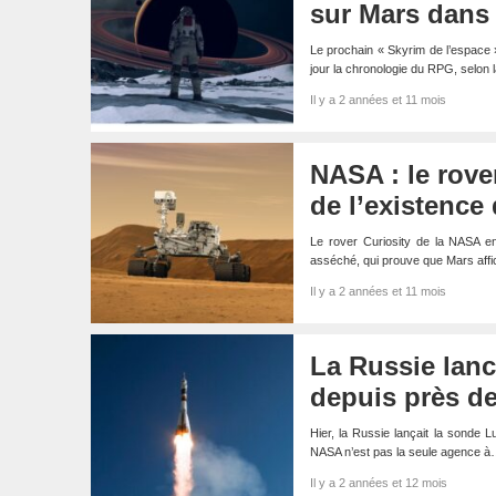
sur Mars dans
Le prochain « Skyrim de l’espace » 
jour la chronologie du RPG, selon
Il y a 2 années et 11 mois
NASA : le rove
de l’existence 
Le rover Curiosity de la NASA en
asséché, qui prouve que Mars affi
Il y a 2 années et 11 mois
La Russie lanc
depuis près de
Hier, la Russie lançait la sonde 
NASA n’est pas la seule agence 
Il y a 2 années et 12 mois