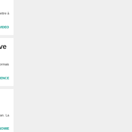
ettre à
VIDEO
ve
ormais
IENCE
 an. La
NOMIE