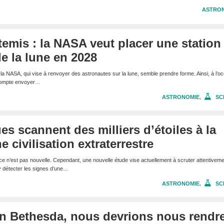
ASTRO
mis : la NASA veut placer une station
de la lune en 2028
a NASA, qui vise à renvoyer des astronautes sur la lune, semble prendre forme. Ainsi, à l’o
 compte envoyer…
ASTRONOMIE
,
SC
es scannent des milliers d’étoiles à la
 civilisation extraterrestre
ce n’est pas nouvelle. Cependant, une nouvelle étude vise actuellement à scruter attentivem
d’y détecter les signes d’une…
ASTRONOMIE
,
SC
lon Bethesda, nous devrions nous rendr