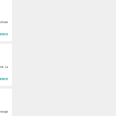
eanGate
IENCE
nir. La
IENCE
e
énergie