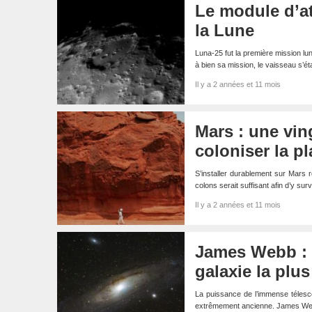
Le module d’at
la Lune
Luna-25 fut la première mission l
à bien sa mission, le vaisseau s’
Il y a 2 années et 11 mois
Mars : une vin
coloniser la p
S’installer durablement sur Mars r
colons serait suffisant afin d’y 
Il y a 2 années et 11 mois
James Webb : l
galaxie la plu
La puissance de l’immense télesco
extrêmement ancienne. James Webb