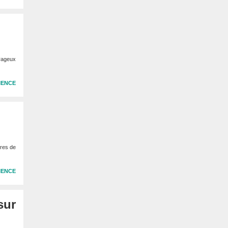
urageux
IENCE
tres de
IENCE
sur