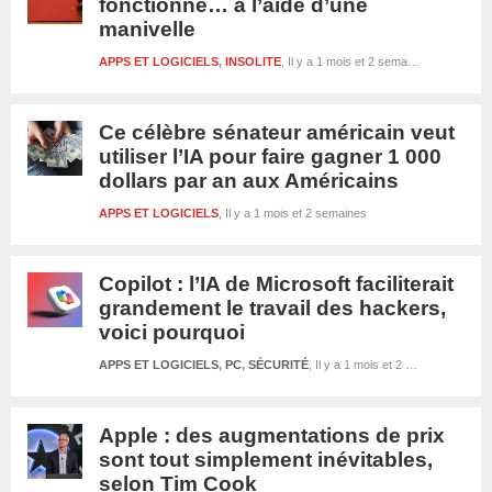
fonctionne… à l’aide d’une
manivelle
APPS ET LOGICIELS
,
INSOLITE
Il y a 1 mois et 2 semaines
Ce célèbre sénateur américain veut
utiliser l’IA pour faire gagner 1 000
dollars par an aux Américains
APPS ET LOGICIELS
Il y a 1 mois et 2 semaines
Copilot : l’IA de Microsoft faciliterait
grandement le travail des hackers,
voici pourquoi
APPS ET LOGICIELS
,
PC
,
SÉCURITÉ
Il y a 1 mois et 2 semaines
Apple : des augmentations de prix
sont tout simplement inévitables,
selon Tim Cook