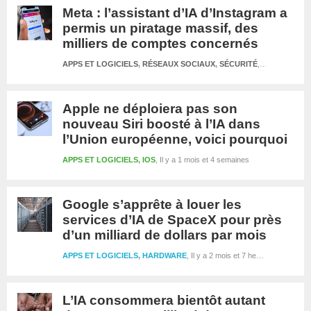
Meta : l’assistant d’IA d’Instagram a
permis un piratage massif, des
milliers de comptes concernés
APPS ET LOGICIELS
,
RÉSEAUX SOCIAUX
,
SÉCURITÉ
Il y a 1 mois 
Apple ne déploiera pas son
nouveau Siri boosté à l’IA dans
l’Union européenne, voici pourquoi
APPS ET LOGICIELS
,
IOS
Il y a 1 mois et 4 semaines
Google s’apprête à louer les
services d’IA de SpaceX pour près
d’un milliard de dollars par mois
APPS ET LOGICIELS
,
HARDWARE
Il y a 2 mois et 7 heures
L’IA consommera bientôt autant