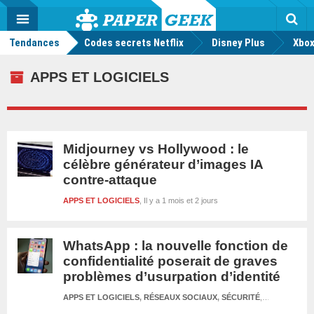
geek
Push
Dark
Facebook
Twitter
Youtube
Notification
MENU
Mode
Actu
geek
Tendances
Codes secrets Netflix
Disney Plus
Rec
Xbox
APPS ET LOGICIELS
Midjourney vs Hollywood : le
célèbre générateur d’images IA
contre-attaque
APPS ET LOGICIELS
Il y a 1 mois et 2 jours
WhatsApp : la nouvelle fonction de
confidentialité poserait de graves
problèmes d’usurpation d’identité
APPS ET LOGICIELS
,
RÉSEAUX SOCIAUX
,
SÉCURITÉ
Il y a 1 mois et