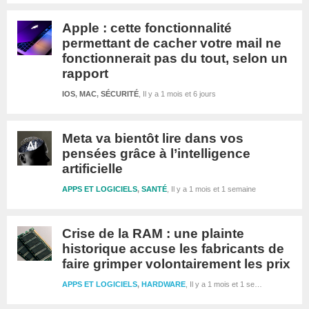
Apple : cette fonctionnalité
permettant de cacher votre mail ne
fonctionnerait pas du tout, selon un
rapport
IOS
,
MAC
,
SÉCURITÉ
Il y a 1 mois et 6 jours
Meta va bientôt lire dans vos
pensées grâce à l’intelligence
artificielle
APPS ET LOGICIELS
,
SANTÉ
Il y a 1 mois et 1 semaine
Crise de la RAM : une plainte
historique accuse les fabricants de
faire grimper volontairement les prix
APPS ET LOGICIELS
,
HARDWARE
Il y a 1 mois et 1 semaine