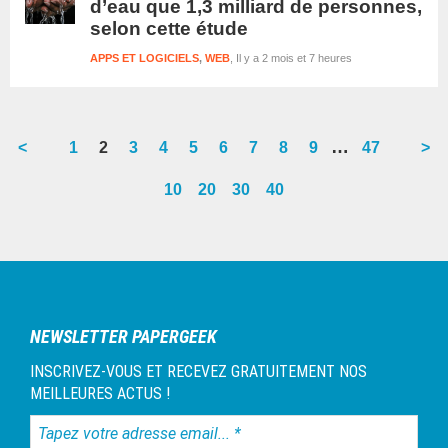
d’eau que 1,3 milliard de personnes,
selon cette étude
APPS ET LOGICIELS
,
WEB
Il y a 2 mois et 7 heures
Interim
…
<
Go
1
Go
2
Go
3
Go
4
Go
5
Go
6
Go
7
Go
8
Go
9
Go
47
>
pages
to
to
to
to
to
to
to
to
to
to
10
20
30
40
omitted
page
page
page
page
page
page
page
page
page
page
Barre
latérale
1
NEWSLETTER PAPERGEEK
INSCRIVEZ-VOUS ET RECEVEZ GRATUITEMENT NOS
MEILLEURES ACTUS !
Tapez
votre